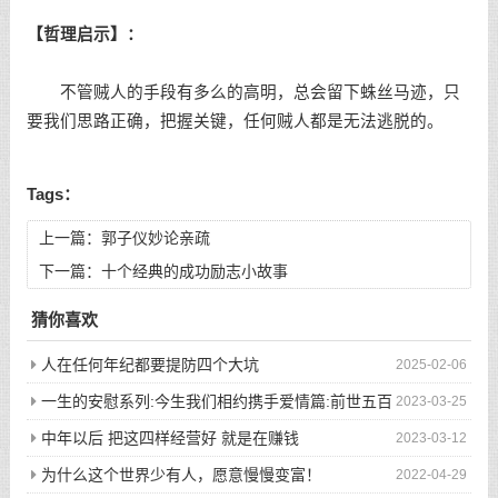
【哲理启示】：
不管贼人的手段有多么的高明，总会留下蛛丝马迹，只
要我们思路正确，把握关键，任何贼人都是无法逃脱的。
Tags：
上一篇：
郭子仪妙论亲疏
下一篇：
十个经典的成功励志小故事
猜你喜欢
人在任何年纪都要提防四个大坑
2025-02-06
一生的安慰系列:今生我们相约携手爱情篇:前世五百
2023-03-25
次的回眸才换来今生的相遇
中年以后 把这四样经营好 就是在赚钱
2023-03-12
为什么这个世界少有人，愿意慢慢变富！
2022-04-29