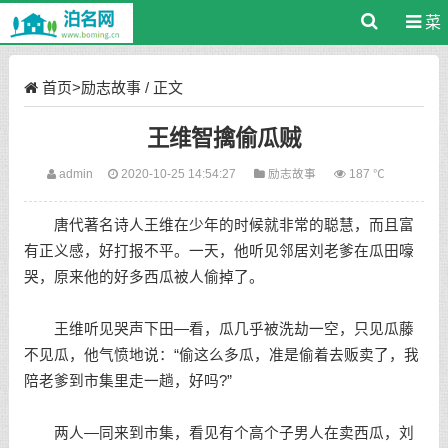
菜
单
首页
>
励志故事
/ 正文
王维智擒偷瓜贼
admin
2020-10-25 14:54:27
励志故事
187 ℃
唐代著名诗人王维在少年的时候就非常的聪慧，而且富
有正义感，好打报不平。一天，他听见邻居刘老爹在瓜田嚎
哭，原来他的好多西瓜被人偷掉了。
王维听见哭声下田—看，瓜几乎被洗劫一空，只见瓜藤
不见瓜，他气愤地说：“偷这么多瓜，准是偷着去贩卖了，我
陪老爹到市集里走一趟，好吗?”
两人—同来到市集，看见有个高个子男人在卖西瓜，刘