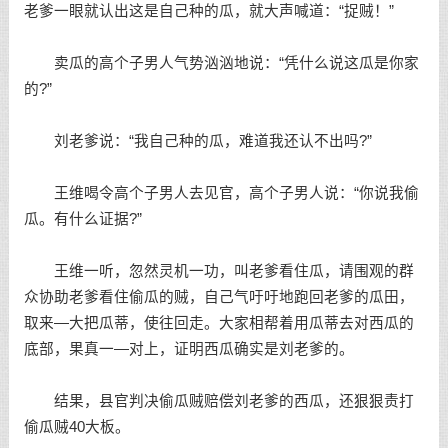
老爹一眼就认出这是自己种的瓜，就大声喊道：“捉贼！”
卖瓜的高个子男人气势汹汹地说：“凭什么说这瓜是你家
的?”
刘老爹说：“我自己种的瓜，难道我还认不出吗?”
王维喝令高个子男人去见官，高个子男人说：“你说我偷
瓜。有什么证据?”
王维一听，忽然灵机一功，叫老爹看住瓜，请围观的群
众协助老爹看住偷瓜的贼，自己气吁吁地跑回老爹的瓜田，
取来—大把瓜蒂，使往回走。大家相帮着用瓜蒂去对西瓜的
底部，果真一—对上，证明西瓜确实是刘老爹的。
结果，县官判决偷瓜贼赔偿刘老爹的西瓜，还狠狠责打
偷瓜贼40大板。