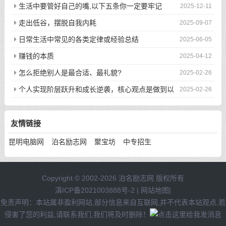
生活中要管好自己的嘴,以下五条你一定要牢记
2025-12-11
走出低谷，摆脱自我内耗
2025-09-07
日常生活中常见的各类定律或经验总结
2025-06-05
赚钱的本质
2025-04-12
怎么拒绝别人是最合适、最礼貌?
2025-02-26
个人实现阶层跃升和成长逆袭，核心观点是做到以
2025-02-26
下八件事
友情链接
昆明电脑网
泊名励志网
聚宝坊
中专招生
Copyright © 2002-2026 泊名励志网 版权所有
滇ICP备2021003888号-2
|
网站地图
|
免责声明：本站属非盈利网站,部分信息来自互联网,并不代表本站观点,若
侵害了您的利益,请联系我们,我们将及时删除！