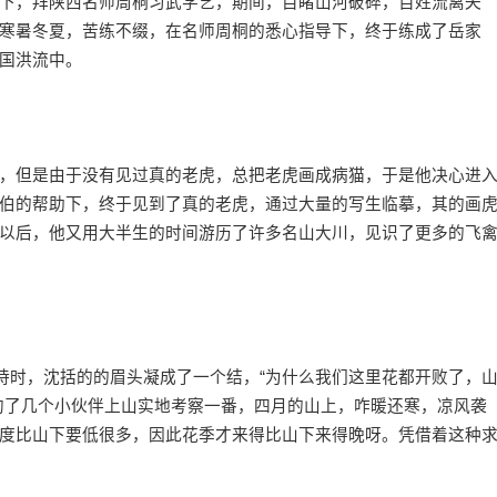
，拜陕西名师周桐习武学艺，期间，目睹山河破碎，百姓流离失
寒暑冬夏，苦练不缀，在名师周桐的悉心指导下，终于练成了岳家
国洪流中。
但是由于没有见过真的老虎，总把老虎画成病猫，于是他决心进
伯的帮助下，终于见到了真的老虎，通过大量的写生临摹，其的画
以后，他又用大半生的时间游历了许多名山大川，见识了更多的飞
时，沈括的的眉头凝成了一个结，“为什么我们这里花都开败了，
约了几个小伙伴上山实地考察一番，四月的山上，咋暖还寒，凉风袭
度比山下要低很多，因此花季才来得比山下来得晚呀。凭借着这种