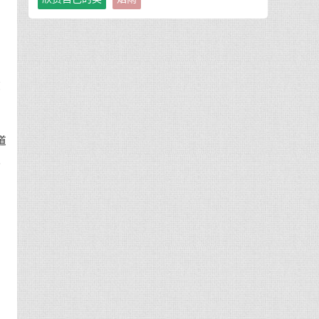
政
道
还
立