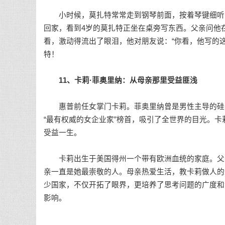
小时候，莫扎特常常走到钢琴前面，按着琴键细听，
回家，看到4岁的莫扎特正坐在桌旁写东西。父亲问他
看，激动得流出了眼泪，他对朋友说：“你看，他写的
特！
11、卡莉·菲奥里纳：从母亲那里受益匪浅
惠普前任女掌门卡莉。菲奥里纳曾是男性主导的硅谷
“最有权威的女企业家”榜首，吸引了全世界的目光。
受益一生。
卡莉出生于美国得州一个带有欧洲血统的家庭。父亲
亲一直是她最崇敬的人。母亲热爱生活，教卡莉
做人
的
少国家，不仅开拓了眼界，更培养了思考问题的广度和
影响。