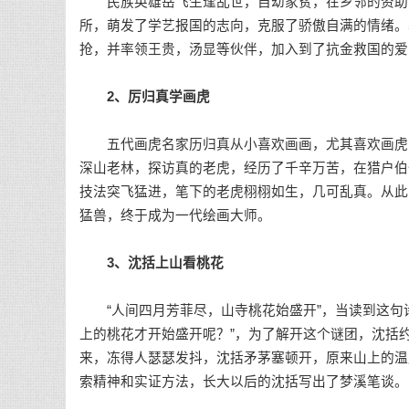
民族英雄岳飞生逢乱世，自幼家贫，在乡邻的资助下
所，萌发了学艺报国的志向，克服了骄傲自满的情绪。
抢，并率领王贵，汤显等伙伴，加入到了抗金救国的爱
2、厉归真学画虎
五代画虎名家历归真从小喜欢画画，尤其喜欢画虎，
深山老林，探访真的老虎，经历了千辛万苦，在猎户伯
技法突飞猛进，笔下的老虎栩栩如生，几可乱真。从此
猛兽，终于成为一代绘画大师。
3、沈括上山看桃花
“人间四月芳菲尽，山寺桃花始盛开”，当读到这句诗
上的桃花才开始盛开呢？”，为了解开这个谜团，沈括
来，冻得人瑟瑟发抖，沈括矛茅塞顿开，原来山上的温
索精神和实证方法，长大以后的沈括写出了梦溪笔谈。