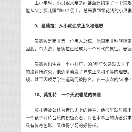
上小学时，小贝跟父亲之间甚至还约定了一个常规“
能从父亲那儿赚到50个便士。总是赢到零花钱的小贝
9、曼德拉：从小就追求正义和理想
曼德拉是南非第一位黑人总统，他同南非种族隔离制
因此，有人说，曼德拉已经成为一个时代的象征。曼德
曼德拉出生在一个小村庄，9岁那年父亲就去世了。
的法律所约束，他逐渐萌发了寻求正义和平等的理想。
规，甚至因领导学生运动而被除名。在一次次的“斗争
10、莫扎特：一个天资聪慧的神童
莫扎特被公认为音乐史上的神童，他很早就显露出了
一个孩子对待音乐的积极心态，对艺术事业的执著追求
具有传奇色彩、又值得学习的好榜样。