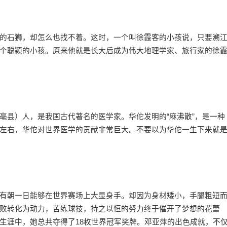
石狮，却怎么也找不着。这时，一个叫徐霞客的小孩说，只要溯
个聪颖的小孩。原来他就是长大后成为伟大地理学家、旅行家的徐
县）人，是我国古代著名的医学家。华佗发明的“麻沸散”，是一种
左右，华佗对世界医学的贡献非常巨大。不要以为华佗一生下来就
朝一日能够在世界赛场上大显身手。却因为身材矮小，手腿粗短
败转化为动力，苦练球技，持之以恒的努力终于催开了梦想的花蕾
生涯中，她总共夺得了18枚世界冠军奖牌。邓亚萍的出色成就，不