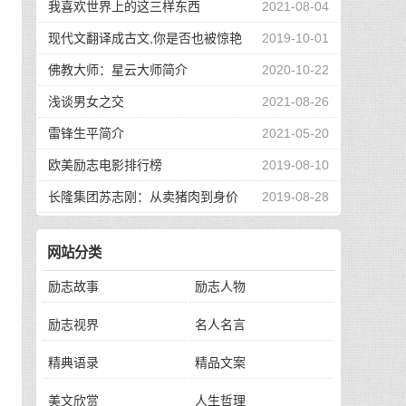
我喜欢世界上的这三样东西
2021-08-04
现代文翻译成古文,你是否也被惊艳
2019-10-01
到了
佛教大师：星云大师简介
2020-10-22
浅谈男女之交
2021-08-26
雷锋生平简介
2021-05-20
入
欧美励志电影排行榜
2019-08-10
虎
禽
长隆集团苏志刚：从卖猪肉到身价
2019-08-28
130亿，他的秘诀是？
网站分类
励志故事
励志人物
山
励志视界
名人名言
求
精典语录
精品文案
美文欣赏
人生哲理