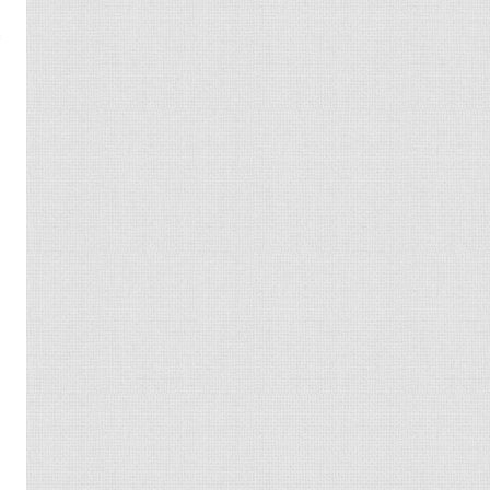
起
富
母
不
无