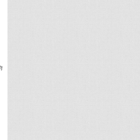
。
府
到