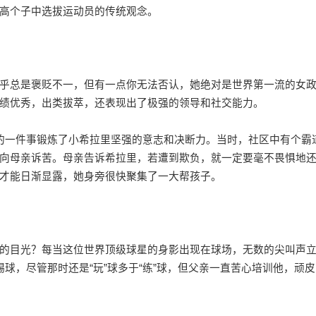
高个子中选拔运动员的传统观念。
总是褒贬不一，但有一点你无法否认，她绝对是世界第一流的女
绩优秀，出类拔萃，还表现出了极强的领导和社交能力。
的一件事锻炼了小希拉里
坚强
的意志和决断力。当时，社区中有个霸
向母亲诉苦。母亲告诉希拉里，若遭到欺负，就一定要毫不畏惧地
才能日渐显露，她身旁很快聚集了一大帮孩子。
目光？每当这位世界顶级球星的身影出现在球场，无数的尖叫声
球，尽管那时还是“玩”球多于“练”球，但父亲一直苦心培训他，顽皮