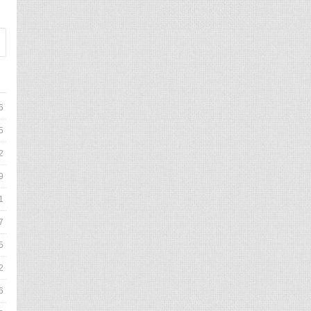
6
5
2
9
1
7
5
2
6