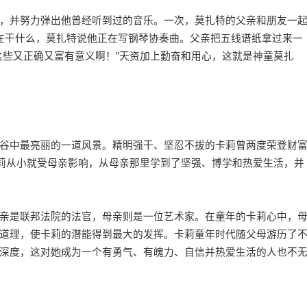
并努力弹出他曾经听到过的音乐。一次，莫扎特的父亲和朋友一
在干什么，莫扎特说他正在写钢琴协奏曲。父亲把五线谱纸拿过来一
这些又正确又富有意义啊！”天资加上勤奋和用心，这就是神童莫扎
中最亮丽的一道风景。精明强干、坚忍不拔的卡莉曾两度荣登财
卡莉从小就受母亲影响，从母亲那里学到了坚强、博学和热爱生活，并
是联邦法院的法官，母亲则是一位艺术家。在童年的卡莉心中，
道理，使卡莉的潜能得到最大的发挥。卡莉童年时代随父母游历了
深度，这对她成为一个有勇气、有魄力、
自信
并热爱生活的人也不