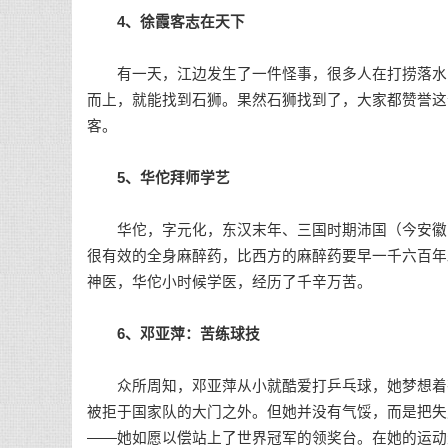
4、徐霞客志在天下
有一天，江边发生了一件怪事，很多人在打捞落水的
而上，就能找到石狮。果然石狮找到了，大家都赞誉这
客。
5、华佗拜师学艺
华佗，字元化，东汉末年、三国时期沛国（今安徽亳
很有效的全身麻醉药，比西方的麻醉药要早一千六百年
神医，华佗小时候学医，经历了千辛万苦。
6、邓亚萍：苦练球技
众所周知，邓亚萍从小就酷爱打乒乓球，她梦想着有
被拒于国家队的大门之外。但她并没有气馁，而是把失
——她如愿以偿站上了世界冠军的领奖台。在她的运动