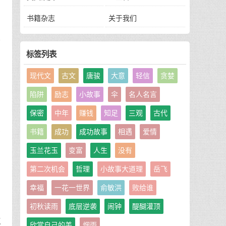
书籍杂志
关于我们
江
霞
标签列表
现代文
古文
唐骏
大意
轻信
贪婪
陷阱
励志
小故事
伞
名人名言
保密
中年
赚钱
知足
三观
古代
是
书籍
成功
成功故事
相遇
爱情
玉兰花玉
变富
人生
没有
第二次机会
哲理
小故事大道理
岳飞
幸福
一花一世界
俞敏洪
败给谁
而
初秋读雨
底层逆袭
闹钟
醍醐灌顶
仅
欣赏自己的美
烟雨