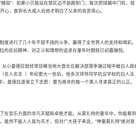
赌局”：如果小贝能站在禁区边不助跑射门，每次把球踢中门柱，就
很开心，直到长大成人后他才明白了父亲的良苦用心。
度进行了几十年不屈不挠的斗争，赢得了全世界人的支持和喝彩
拉的反抗精神、对正义和理想的追求在童年时期就已初露端倪。
从小曼德拉就经常目睹当地大酋长在解决部落争端过程中被白人政
（
名人名言
）年纪更大一些后，他多次领导同学抗议学校的白人法
”中，曼德拉逐渐立下志愿：要为南非的每一个黑人寻求真正的公正。
在音乐方面的非凡天赋和卓绝才能。从莫扎特的童年中，你能看
。虽然不能人人皆为天才，但对广大孩子来说，“神童莫扎特”绝对是