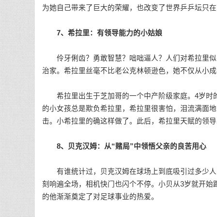
为她自己带来了巨大的荣耀，也改变了世界乒乒坛只在
7、希拉里：有领导能力的小姑娘
伶牙俐齿？勇敢智慧？咄咄逼人？人们对希拉里似乎
治家。希拉里丝毫不比老公克林顿逊色，她不仅从小成
希拉里出生于芝加哥的一个中产阶级家庭。4岁时
的小女孩总是欺负希拉里，希拉里很害怕，泪流满面地
击。小希拉里的确这样做了。此后，希拉里天赋的领导
8、贝克汉姆：从“赌局”中领悟父亲的良苦用心
有谁统计过，贝克汉姆在球场上到底吸引过多少人的
刻响遍全场，相机快门也闪个不停。小贝从3岁就开始踢
的他渐渐奠定了对足球事业的热爱。