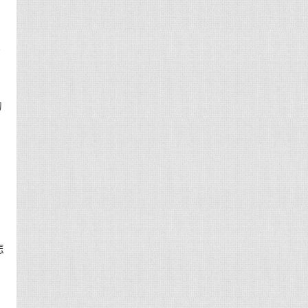
时
的
用
怎