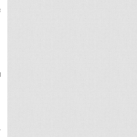
鲜
，
的
周
岛
怎
十