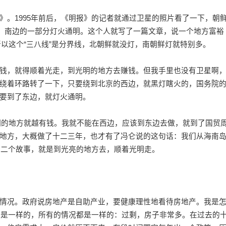
1995年前后，《明报》的记者就通过卫星的照片看了一下，朝
的，南边的一部分灯火通明。这个人就写了一篇文章，说一个地方富裕
以这个“三八线”是分界线，北朝鲜就没灯，南朝鲜灯就特别多。
，就得顺着光走，到光明的地方去赚钱。但我手里也没有卫星啊
绕着环路转了一下，只要绕到北京的西边，就黑灯瞎火的，国务院
要到了东边，就灯火通明。
的地方就越有钱。我就不能在西边，应该到东边去做，就到了国贸
的地方，大概做了十二三年，也才有了冯仑说的这句话：我们从海南
第二个故事，就是到光亮的地方去，顺着光明走。
况。政府说房地产是自助产业，要健康理性地看待房地产。我是
地产是一样的，所有的情况都是一样的：过剩，房子非常多。在过去的