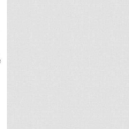
压
是
镇
起
块
白
的
，
，
不