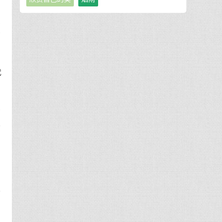
是
所
代
情
我
还
销