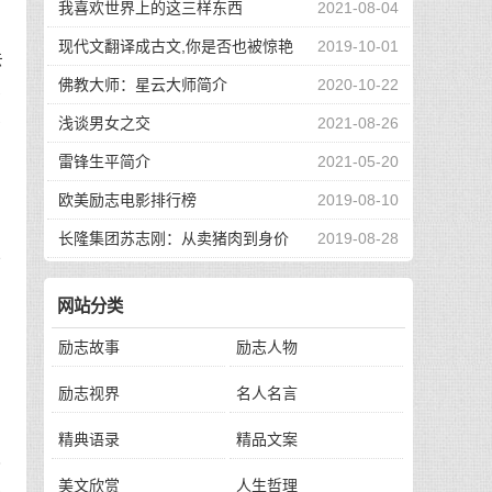
我喜欢世界上的这三样东西
2021-08-04
现代文翻译成古文,你是否也被惊艳
2019-10-01
去
到了
佛教大师：星云大师简介
2020-10-22
股
股
浅谈男女之交
2021-08-26
雷锋生平简介
2021-05-20
欧美励志电影排行榜
2019-08-10
长隆集团苏志刚：从卖猪肉到身价
2019-08-28
一
130亿，他的秘诀是？
网站分类
们
励志故事
励志人物
励志视界
名人名言
精典语录
精品文案
我
美文欣赏
人生哲理
规