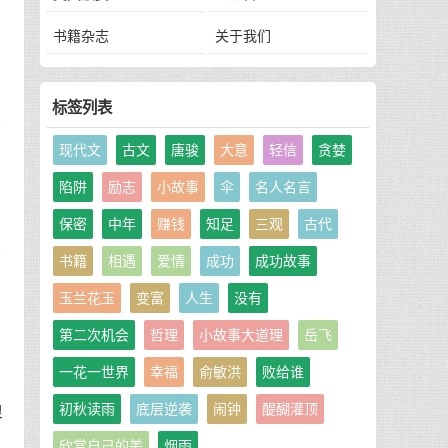
书籍杂志
关于我们
里
标签列表
好
现代文
古文
唐骏
大意
轻信
贪婪
陷阱
励志
小故事
伞
名人名言
保密
中年
赚钱
知足
三观
古代
方
都
书籍
相遇
爱情
成功
成功故事
玉兰花玉
变富
人生
没有
，
第二次机会
哲理
小故事大道理
岳飞
一花一世界
幸福
俞敏洪
败给谁
初秋读雨
底层逆袭
闹钟
醍醐灌顶
很
欣赏自己的美
烟雨