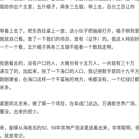
我给你出个主意，五斤橘子，两条三五烟，带上去，百分之百让你
着上去了。把东西往桌上一放，这小伙子把抽屉打开，橘子倒到
我就自己看。查了一下我们的项目，是有（证件）的。我这人特别
一个一个看，五斤橘子两条三五烟不能看一个数就走啊。
跑着去的，没有户口的人，大概也有十五万人，一共就有三十万
递交了的，加起来，除了一下海口的人口，我记得数字是四十九平
刚刚建省，在海口这样一个不富裕的地方，电都没有，一个红绿灯
米多。
跑到北京来，做了第一个项目，在阜成门这边，万通新世界广场
覆没，出来的很少。
能够从海南岛的92、93年房地产泡沫里逃着出来，非常聪明，
。就是常识。