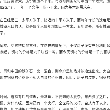
，住房需求大，房价就压不下来。有段时间国家每年出一个政策，
的“国四条”了，一年一个文件，压不下来。因为基本的需求在。
已经是三十多平方米了，接近四十平方米了。而每年增长的速度
城镇人口的话，就是每个人每年增加两平方米。五年过去，所有城
字。
楼、空置楼房非常多。在这样的情况下，不仅房子没有充分利用
9年前后，钢材的价格是六千块钱一吨，而今天钢材的价格是一千九百
再和中国的铁矿石一比一混合，到高炉里加热才能冶炼出来。大
现在钢材的价格还不如大白菜的价格贵，因此，房子的过剩，钢材
候。选择背后的道理，是常识，不要想的太复杂。东西多了之后
说。为什么呢，因为还有一个央行。全世界的央行，自从有了以来
样的。如果他把存款准备金再降低，利率再降低，市场上的钱多得