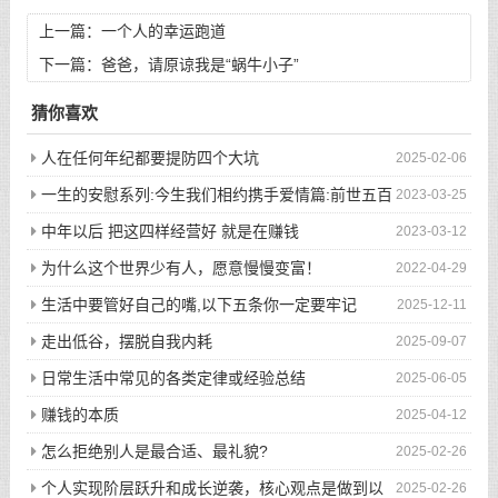
上一篇：
一个人的幸运跑道
下一篇：
爸爸，请原谅我是“蜗牛小子”
猜你喜欢
人在任何年纪都要提防四个大坑
2025-02-06
一生的安慰系列:今生我们相约携手爱情篇:前世五百
2023-03-25
次的回眸才换来今生的相遇
中年以后 把这四样经营好 就是在赚钱
2023-03-12
为什么这个世界少有人，愿意慢慢变富！
2022-04-29
生活中要管好自己的嘴,以下五条你一定要牢记
2025-12-11
走出低谷，摆脱自我内耗
2025-09-07
日常生活中常见的各类定律或经验总结
2025-06-05
赚钱的本质
2025-04-12
怎么拒绝别人是最合适、最礼貌?
2025-02-26
个人实现阶层跃升和成长逆袭，核心观点是做到以
2025-02-26