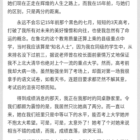
她们现在正走在辉煌的人生之路上，而我在15年前，与她们
的区别，只是两分的距离。
永远不会忘记15年前那个黑色的七月，短短的3天高考，
打破了我所有对未来的美好憧憬和向往，也使我忽然有了命
运的概念。在鲁北的这个教育质量还算上乘的县级重点中
学，当时我应该算是“知名人士”，因为我在同级的学生中，从
来排名没下过前三，据说老师曾在校长面前豪情万丈地保证
我不上北大清华也绝对上个一流的重点大学。然而，高考前
我却大病一场，虽然勉强坐到了考场上，却面对第一场我很
拿手的语文试卷，如看天书，连题目要求都茫然不解其意，
考试后的沮丧可想而知。
得到成绩消息的那天，我正在我那时的同桌静家里。令
我们都颇为震惊的是，我居然只比她高了两分。而一直以
来，她在我们班里只是中等以下的水平，能否考上大学她并
不抱太大希望。可是，可是，太意外了！她考了个对她来说
相当不错的成绩，而我，成绩直落，欲哭无泪。