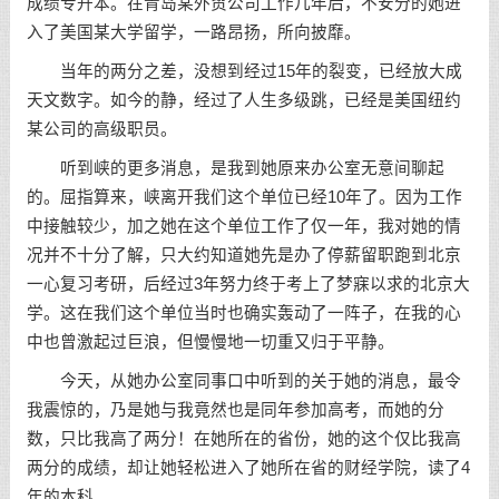
成绩专升本。在青岛某外贸公司工作几年后，不安分的她进
入了美国某大学留学，一路昂扬，所向披靡。
当年的两分之差，没想到经过15年的裂变，已经放大成
天文数字。如今的静，经过了人生多级跳，已经是美国纽约
某公司的高级职员。
听到峡的更多消息，是我到她原来办公室无意间聊起
的。屈指算来，峡离开我们这个单位已经10年了。因为工作
中接触较少，加之她在这个单位工作了仅一年，我对她的情
况并不十分了解，只大约知道她先是办了停薪留职跑到北京
一心复习考研，后经过3年努力终于考上了梦寐以求的北京大
学。这在我们这个单位当时也确实轰动了一阵子，在我的心
中也曾激起过巨浪，但慢慢地一切重又归于平静。
今天，从她办公室同事口中听到的关于她的消息，最令
我震惊的，乃是她与我竟然也是同年参加高考，而她的分
数，只比我高了两分！在她所在的省份，她的这个仅比我高
两分的成绩，却让她轻松进入了她所在省的财经学院，读了4
年的本科。