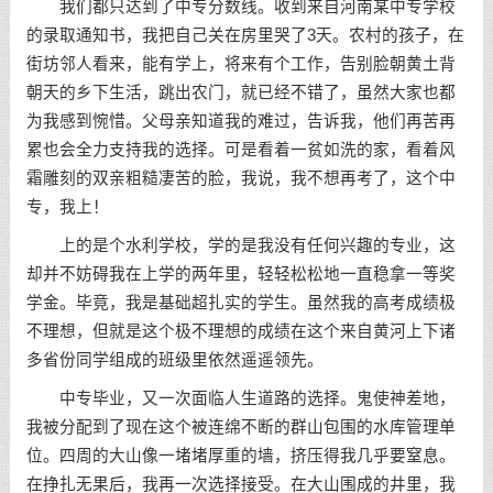
我们都只达到了中专分数线。收到来自河南某中专学校
的录取通知书，我把自己关在房里哭了3天。农村的孩子，在
街坊邻人看来，能有学上，将来有个工作，告别脸朝黄土背
朝天的乡下生活，跳出农门，就已经不错了，虽然大家也都
为我感到惋惜。父母亲知道我的难过，告诉我，他们再苦再
累也会全力支持我的选择。可是看着一贫如洗的家，看着风
霜雕刻的双亲粗糙凄苦的脸，我说，我不想再考了，这个中
专，我上！
上的是个水利学校，学的是我没有任何兴趣的专业，这
却并不妨碍我在上学的两年里，轻轻松松地一直稳拿一等奖
学金。毕竟，我是基础超扎实的学生。虽然我的高考成绩极
不理想，但就是这个极不理想的成绩在这个来自黄河上下诸
多省份同学组成的班级里依然遥遥领先。
中专毕业，又一次面临人生道路的选择。鬼使神差地，
我被分配到了现在这个被连绵不断的群山包围的水库管理单
位。四周的大山像一堵堵厚重的墙，挤压得我几乎要窒息。
在挣扎无果后，我再一次选择接受。在大山围成的井里，我