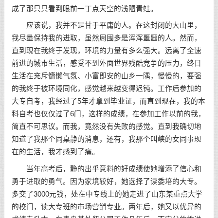
成了那只只看到眼前一丁点天空的浅陋青蛙。
应该说，我并不是甘于平庸的人。在这封闭的大山里，
我尽量保持我的进取，虽然周围多是浑浑噩噩的人。然而，
直到现在我终于发现，环境的力量有多么强大。远离了全速
前进的城市生活，感受不到外面世界残酷竞争的压力，终日
生活在充斥慵懒气氛、小富即安的山乡一隅，慢慢的，要强
的我终于被环境同化，感觉越来越变得迟钝。工作后参加的
大专自考，我经过了5年才拿到毕业证，而直到现在，我的本
科自考也仅仅过了6门，这样的成绩，在参加工作以前的我，
简直不可思议。而我，竟然没有失败的感觉。直到我确切地
知道了我那个同桌静的消息，还有，我那个叫峡的女同事现
在的生活，我才感到了痛。
当年高考后，静的出乎意料的好成绩使她增添了信心和
勇于进取的勇气。因为家境较好，她选择了读委培的大专。
多交了3000元钱，处在中专线上的她走进了山东某重点大学
的校门，读大专班的市场营销专业。两年后，她又以优异的