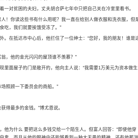
一对贫困的夫妇，丈夫胡合萨七年中只把自己关在冷室里看书。
人！你读这些书有什么用呢？我一直在给别人做衣服和洗衣服，但
食吃，我们就要挨饿受冻了。”
。在抵达市中心后，他拦住了一位绅士：“您好，我的朋友！谁是
翁，他的金光闪闪的屋顶谁不羡慕？”
里面屋子的门是敞开的，他向主人说：“我需要1万美元为资本做生
场照顾一下委员会的商船。”
获得最多的金钱。”博尤恩说。
他为什么 要把这么多钱交给一个陌生人。但富人回答：“即使他穿
自卑，而且从他的眼神中还能够看到一种大无畏的精神，还有他那