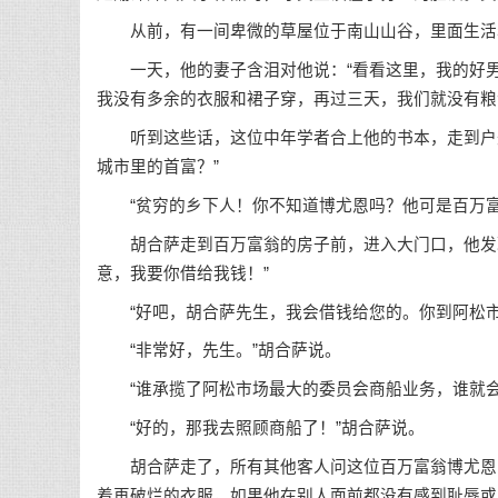
从前，有一间卑微的草屋位于南山山谷，里面生活着
一天，他的妻子含泪对他说：“看看这里，我的好男
我没有多余的衣服和裙子穿，再过三天，我们就没有粮
听到这些话，这位中年学者合上他的书本，走到户外
城市里的首富？”
“贫穷的乡下人！你不知道博尤恩吗？他可是百万富
胡合萨走到百万富翁的房子前，进入大门口，他发现
意，我要你借给我钱！”
“好吧，胡合萨先生，我会借钱给您的。你到阿松市
“非常好，先生。”胡合萨说。
“谁承揽了阿松市场最大的委员会商船业务，谁就会
“好的，那我去照顾商船了！”胡合萨说。
胡合萨走了，所有其他客人问这位百万富翁博尤恩，
着再破烂的衣服，如果他在别人面前都没有感到耻辱或