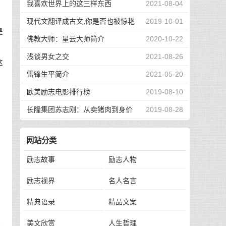
我喜欢世界上的这三样东西
2021-08-04
现代文翻译成古文,你是否也被惊艳
2019-10-01
是
到了
佛教大师：星云大师简介
2020-10-22
浅谈男女之交
2021-08-26
这
雷锋生平简介
2021-05-20
欧美励志电影排行榜
2019-08-10
长隆集团苏志刚：从卖猪肉到身价
2019-08-28
130亿，他的秘诀是？
网站分类
励志故事
励志人物
励志视界
名人名言
精典语录
精品文案
美文欣赏
人生哲理
洪