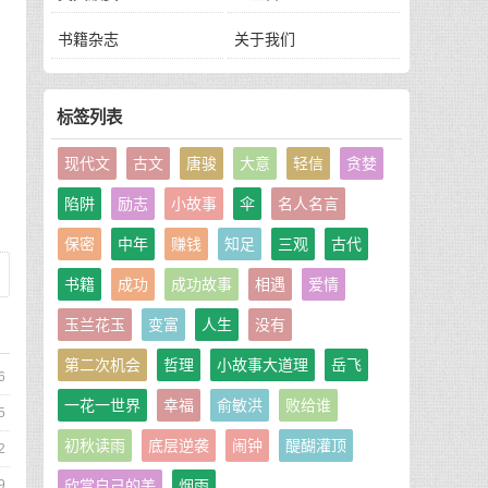
躬
书籍杂志
关于我们
个
标签列表
有
现代文
古文
唐骏
大意
轻信
贪婪
陷阱
励志
小故事
伞
名人名言
保密
中年
赚钱
知足
三观
古代
书籍
成功
成功故事
相遇
爱情
玉兰花玉
变富
人生
没有
第二次机会
哲理
小故事大道理
岳飞
6
一花一世界
幸福
俞敏洪
败给谁
5
初秋读雨
底层逆袭
闹钟
醍醐灌顶
2
9
欣赏自己的美
烟雨