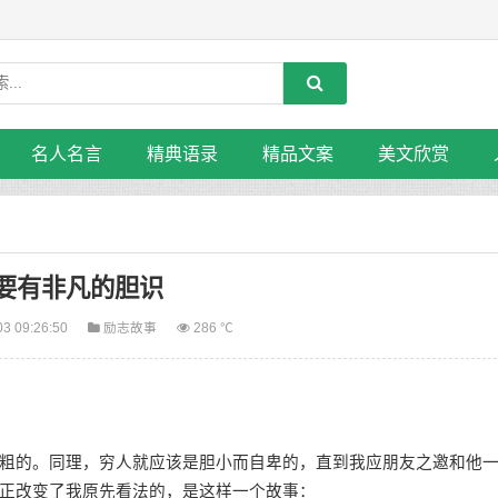
名人名言
精典语录
精品文案
美文欣赏
要有非凡的胆识
03 09:26:50
励志故事
286 ℃
的。同理，穷人就应该是胆小而自卑的，直到我应朋友之邀和他
正改变了我原先看法的，是这样一个故事：