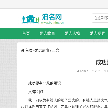
首页
励志故事
励志人物
励志视界
首页
>
励志故事
/ 正文
成功
admin
2021-09-
成功要有非凡的胆识
文/李剑红
我一向以为有钱人的胆子是大的，有钱人是财大气粗
起翻译外国文学作品时，才真正读懂了穷人的胆识。真