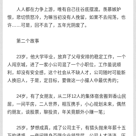
人人都在力争上游，唯有自己往谷底摆渡。羡慕嫉妒
恨，悲切愤怒冷，为嘛当初没有人挽留，如果不去闯荡，也
许……可是，回不去了，五年光阴废了。
第二个故事
23岁，他大学毕业，放弃了父母安排的稳定工作，一个
人闯京城，进了一家小公司混了一个小职位，工作虽说顺
利，却没有安全感，这个社会从不缺人才，公司随时可能新
人换旧人，于是，定目标，要做这一小撮人中最优秀的；
24岁，有了女朋友，从二环12人的集体宿舍搬到香山民
居，一间平房，二人世界，相互携手，小心规划未来，偶然
约朋友，谈股票，聊投资，年关竟额外小赚一笔；
25岁，梦想成真，成了公司主干，有猎头抛来年薪十五
万的诱惑，一夜间跻身百强企业领导层，公司人才济济，压