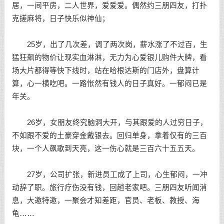
居，一间平房，二人世界，爱爱爱。偶然约三朋四友，打扑
克搓麻将，日子快乐似神仙；
25岁，出了几次差，调了两次岗，薪水涨了不过百，生
猛狂飙的物价让现实血淋淋，无力为心爱银儿购件大牌，看
场大片都得等快下线时，站在哈根达斯的门店外，盘算计
算，心一横吃吧。一路怅然有钱人的日子真好。一郁闷已是
年关。
26岁，女朋友终究脑洞大开，与其跟爱的人过穷日子，
不如跟不爱的土豪穿金戴银去。回归单身，拿着仅有的三百
块，一个人飙歌到天亮，这一伤心就是三百六十五五天。
27岁，公司扩张，新进员工成了上司，心生郁闷，一冲
动辞了职。旅行疗伤没有钱，回趟老家吧。三朋四友听闻消
息，大邀特邀，一聚会才知差距，官员、老板、教授、海
龟……