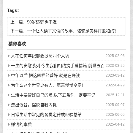
Tags：
上一篇：
50岁逐梦也不迟
下一篇：
一个让人读了又读的故事：骆驼是怎样打败狼的？
猜你喜欢
人在任何年纪都要提防四个大坑
2025-02-06
一生的安慰系列:今生我们相约携手爱情篇:前世五百
2023-03-25
次的回眸才换来今生的相遇
中年以后 把这四样经营好 就是在赚钱
2023-03-12
为什么这个世界少有人，愿意慢慢变富！
2022-04-29
生活中要管好自己的嘴,以下五条你一定要牢记
2025-12-11
走出低谷，摆脱自我内耗
2025-09-07
日常生活中常见的各类定律或经验总结
2025-06-05
赚钱的本质
2025-04-12