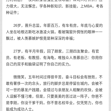
力很大，无法懈怠，学各种新知识、新技能，上MBA，考各
种证件；
26岁，晋升总监，年薪百万，有车有房，年底与心爱的
人坐在哈根达斯吃冰激凌火锅，看玻璃窗外惆怅的眼神一一
飘过，被人羡慕嫉妒恨竟是种深深的幸福；
27岁，有半月年假，回了趟家，三朋四友聚会，有官
员、有老板、有教授、有海龟，唯独众人羡慕自己：你用你
自己的双手和脑袋证明了你自己的实力。
微微笑，五年时间过得很辛苦，奋斗目标会有挫败，不
敢有奢侈一次的念头，旅行的脚步总是停留在城内，会被不
可一世的暴发户践踏，会错过与亲朋友人相聚的欢快，会被
人误解不懂刁难，但是，只要美美的苦过这一阵子，你爸不
是李刚，你没干爹干妈，你不曾名校毕业，仅凭努力，你也
能成为成功人士。