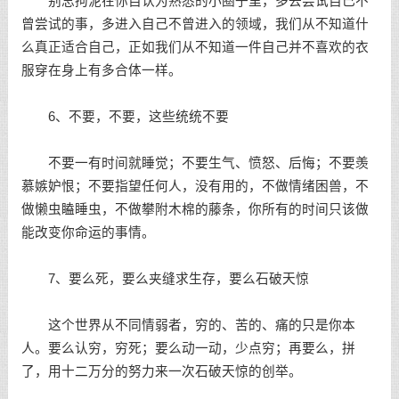
别总拘泥在你自认为熟悉的小圈子里，多去尝试自己不
曾尝试的事，多进入自己不曾进入的领域，我们从不知道什
么真正适合自己，正如我们从不知道一件自己并不喜欢的衣
服穿在身上有多合体一样。
6、不要，不要，这些统统不要
不要一有时间就睡觉；不要生气、愤怒、后悔；不要羡
慕嫉妒恨；不要指望任何人，没有用的，不做情绪困兽，不
做懒虫瞌睡虫，不做攀附木棉的藤条，你所有的时间只该做
能改变你命运的事情。
7、要么死，要么夹缝求生存，要么石破天惊
这个世界从不同情弱者，穷的、苦的、痛的只是你本
人。要么认穷，穷死；要么动一动，少点穷；再要么，拼
了，用十二万分的努力来一次石破天惊的创举。