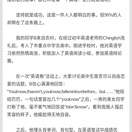
坚持就是成功，这是一件人人都明白的事。但90%的人
却倒在了这条路上。
我的同学B来自农村，在经过初中英语老师的Chinglish洗
礼后，考入了市重点中学念高中。刚进学校时，他对英语学
习依然热情高涨，积极加入了英语阅读小组，参加英语辩论
赛。
在一次“英语角”活动上，大家讨论高中生是否可以自由恋
爱的话题，B信心满满地回答：
“Youknow,Ihaven’t,youknow,falleninlovebefore，but……”他结
结巴巴，一句话里冒出几个“youknow”之后，一旁的美女同学
打断了他，毫不客气地回答说“Idon’tknow”。看到周围人强忍
笑容的样子，他尴尬得无地自容。
之后，他埋头背单词、背句型，在英语笔试中成绩优