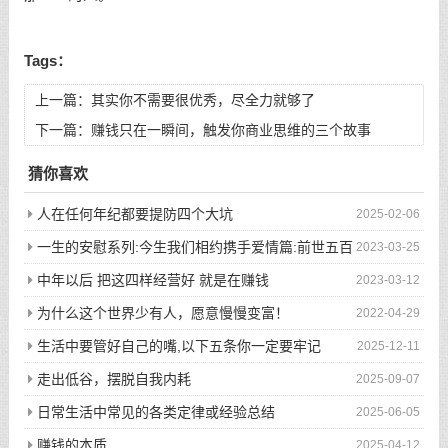
Tags：
上一篇：
其实你不需要很优秀，尽全力就够了
下一篇：
赚钱只在一瞬间，触发你商业思维的三个故事
猜你喜欢
人在任何年纪都要提防四个大坑
2025-02-06
一生的安慰系列:今生我们相约携手爱情篇:前世五百
2023-03-25
次的回眸才换来今生的相遇
中年以后 把这四样经营好 就是在赚钱
2023-03-12
为什么这个世界少有人，愿意慢慢变富！
2022-04-29
生活中要管好自己的嘴,以下五条你一定要牢记
2025-12-11
走出低谷，摆脱自我内耗
2025-09-07
日常生活中常见的各类定律或经验总结
2025-06-05
赚钱的本质
2025-04-12