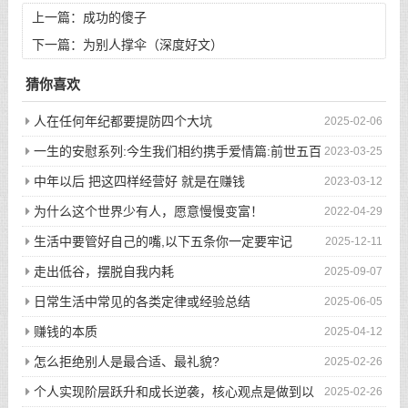
上一篇：
成功的傻子
下一篇：
为别人撑伞（深度好文）
猜你喜欢
人在任何年纪都要提防四个大坑
2025-02-06
一生的安慰系列:今生我们相约携手爱情篇:前世五百
2023-03-25
次的回眸才换来今生的相遇
中年以后 把这四样经营好 就是在赚钱
2023-03-12
为什么这个世界少有人，愿意慢慢变富！
2022-04-29
生活中要管好自己的嘴,以下五条你一定要牢记
2025-12-11
走出低谷，摆脱自我内耗
2025-09-07
日常生活中常见的各类定律或经验总结
2025-06-05
赚钱的本质
2025-04-12
怎么拒绝别人是最合适、最礼貌?
2025-02-26
个人实现阶层跃升和成长逆袭，核心观点是做到以
2025-02-26