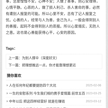
事，总是惶惶不安，心神不安；人做了善事，则心安理得，
心情平静。心恶的人，做了损人利己、杀人害命的事，必然
有遭别人报复的可能。所以心里不安，总有了记人报复之
忧。心善的人，经常与人为善，舍己为人，一般会得到别人
的善报，起码不会得到别人的恶报。所以心里塌实，无防人
之患。这也是心善能获得心平，心安的原因。
Tags：
上一篇：
为别人撑伞（深度好文）
下一篇：
把理想推远一点，你才能靠理想更近
猜你喜欢
人在任何年纪都要提防四个大坑
2025-02-06
一生的安慰系列:今生我们相约携手爱情篇:前世五百
2023-03-25
次的回眸才换来今生的相遇
中年以后 把这四样经营好 就是在赚钱
2023-03-12