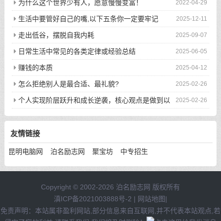
为什么这个世界少有人，愿意慢慢变富！
2022-04-29
生活中要管好自己的嘴,以下五条你一定要牢记
2025-12-11
走出低谷，摆脱自我内耗
2025-09-07
日常生活中常见的各类定律或经验总结
2025-06-05
赚钱的本质
2025-04-12
怎么拒绝别人是最合适、最礼貌?
2025-02-26
个人实现阶层跃升和成长逆袭，核心观点是做到以
2025-02-26
下八件事
友情链接
昆明电脑网
泊名励志网
聚宝坊
中专招生
Copyright © 2002-2026 泊名励志网 版权所有
滇ICP备2021003888号-2
|
网站地图
|
免责声明：本站属非盈利网站,部分信息来自互联网,并不代表本站观点,若