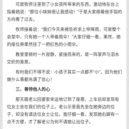
可是牧师注意到了小女孩所带来的东西，激动地在台上
指着她说：“那位小妹妹很让我感动！”于是大家顺着他手指的
方向看了过去。
牧师接着说：“我们今天来祷告祈求上帝降雨，可是整个
会堂中，只有她一个人带着雨伞！”大家仔细一看，果然，她
的座位旁果然挂了一把红色的小雨伞。
教堂里顿时一片寂静，紧接而来的，是一阵掌声与泪水
交织的美景。
有时我们不得不说：小孩子其实一点都不“小”，因为他们
做什么事都充满了信心！
三、善待他人的心
那天跟老公回婆家幸运地订到了座票，上车后却发现有
位女士坐在我们的位子上。老公示意我先坐在她旁边的位
子，却没有请这位女士让位。我仔细一看，发现她右脚有一
点不方便，才了解老公为何不请她让出位子。