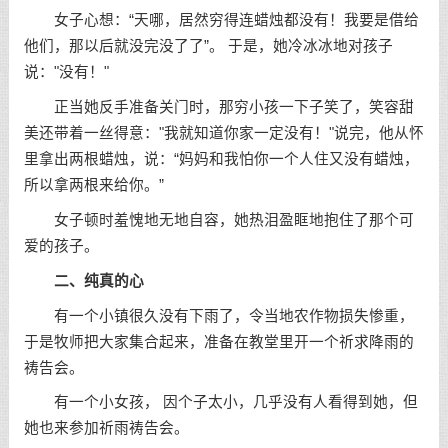
女子心想：“天哪，居然穷得连蜡烛都没有！我要是借给
他们，那以后就没完没了了”。 于是，她冷冰冰地对孩子
说："没有！"
正当她反手准备关门时，那穷小孩一下子笑了，笑容甜
美还带着一丝得意："我就知道你家一定没有！"说完，他从怀
里拿出两根蜡烛，说：“妈妈和我怕你一个人住又没有蜡烛，
所以拿两根来给你。”
女子顿时羞愧地无地自容，她热泪盈眶地抱住了那个可
爱的孩子。
二、纯真的心
有一个小镇很久没有下雨了，令当地农作物损失惨重，
于是牧师把大家集合起来，准备在教堂里开一个祈求降雨的
祷告会。
有一个小女孩， 因个子太小，几乎没有人看得到她，但
她也来参加祈雨祷告会。