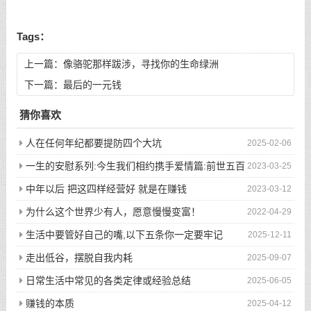
Tags：
上一篇：
像骆驼那样跋涉，寻找你的生命绿洲
下一篇：
最后的一元钱
猜你喜欢
人在任何年纪都要提防四个大坑
2025-02-06
一生的安慰系列:今生我们相约携手爱情篇:前世五百
2023-03-25
次的回眸才换来今生的相遇
中年以后 把这四样经营好 就是在赚钱
2023-03-12
为什么这个世界少有人，愿意慢慢变富！
2022-04-29
生活中要管好自己的嘴,以下五条你一定要牢记
2025-12-11
走出低谷，摆脱自我内耗
2025-09-07
日常生活中常见的各类定律或经验总结
2025-06-05
赚钱的本质
2025-04-12