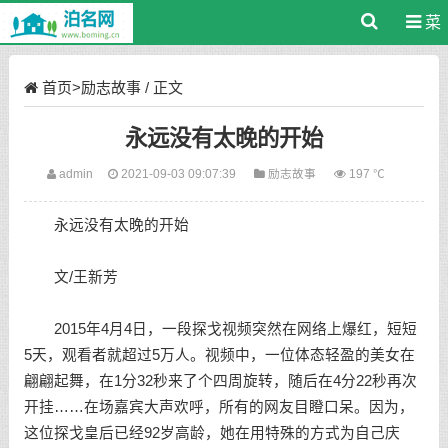
菜
单
首页
>
励志故事
/ 正文
永远没有太晚的开始
admin
2021-09-03 09:07:39
励志故事
197 ℃
永远没有太晚的开始
文/王新芳
2015年4月4日，一段探戈视频突然在网络上爆红，短短
5天，观看者就超过5万人。视频中，一位体态轻盈的美女在
翩翩起舞，在1分32秒来了个四周旋转，随后在4分22秒再次
开挂……在场嘉宾大声欢呼，所有的网友目瞪口呆。因为，
这位探戈皇后已经92岁高龄，她在用特殊的方式为自己庆