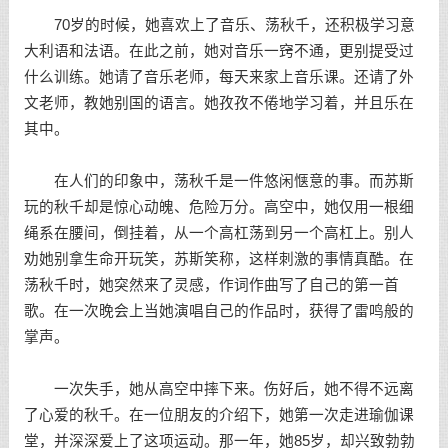
70岁的时候，她喜欢上了音乐、荡秋千，还积极学习意
大利语和法语。在此之前，她对音乐一窍不通，更别提受过
什么训练。她请了音乐老师，每天来家上音乐课。还请了外
文老师，教她别国的语言。她孜孜不倦地学习着，并且乐在
其中。
在人们的印象中，荡秋千是一件悠闲惬意的事。而苏斯
玩的秋千却是惊心动魄、危险万分。高空中，她仅用一根细
绳系在腰间，倒挂着，从一个高杠荡到另一个高杠上。别人
劝她别拿生命开玩笑，苏斯笑称，这样刺激的事情真酷。在
荡秋千时，她突然来了灵感，作词作曲写了自己的第一首
歌。在一次晚会上当她演唱自己的作品时，获得了雷鸣般的
掌声。
一次失手，她从高空中摔下来。伤好后，她不得不远离
了心爱的秋千。在一位朋友的介绍下，她第一次走进瑜伽课
堂，并深深爱上了这项运动。那一年，她85岁，却兴致勃勃