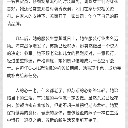
一名售货员，仔细观察流行的时装趋势，调查女士们的穿衣
喜好。她还经常去观看时装秀表演，闭门在家研究相关资
料。在家人的支持下，苏斯开了一家公司，创立了自己的服
装品牌。
几年后，她的服装生意蒸蒸日上，她在服装行业声名远
扬。海湾战争爆发了，苏斯已经63岁。她突然做出一个惊人
的决定：参军。她不顾老公和儿女的强烈反对，一意孤行，
经过重重筛选，严格训练，她如愿以偿地成为一名空军战
士。在担任C-141运输机的机务长期间，她表现出色，成功完
成补充给养任务。
人的心一老，什么都老了。但苏斯的心始终年轻。她珍
惜当下的生活，有兴趣的事情就一定去做。虽然头发已经花
白，脸颊也密布着皱纹，但她不想拄着拐棍老态龙钟。她要
保持健美的身材，健康的身体，要像轻盈的燕子一样在生活
中滑行。退役之后，苏斯的新生活又重新开始了。