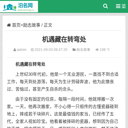
菜
单
首页
>
励志故事
/ 正文
机遇藏在转弯处
admin
2021-09-03 08:47:20
励志故事
198 ℃
机遇藏在转弯处
上世纪30年代初，他是一个无业游民，一直找不到合适
工作，每天到处游荡，每天为生计劳碌奔波，他为此懊丧
过、苦恼过，甚至产生自杀的念头。
由于没有固定的住房，每隔一段时间，他就得搬一次
家。一天，他再次搬家，不小心得一只祖传的古懂瓷器碰到
地上，摔成若干块碎片。这是最值钱的家当，已经传了五
代，全家人视如珍宝。他看着被摔碎的瓷器，想到因为自己