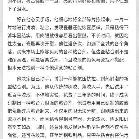
的不慎，将古懂毁于一旦，感到特别心疼和懊悔，禁不住流
下了泪水。
好在他心灵手巧，他细心地将全部碎片拣起来，一片一
片地进行拼凑、粘合，发现瓷器还能恢复原样，只是粘得不
够牢固结实，用肉眼就很容易看出裂缝。不长时间，就因粘
性太差，瓷瓶再次开裂，他往返多次，跑遍了全城的各个角
落，买来市场上能够买到的各种粘合剂。但这些粘合剂不是
难耐高温，就是容易受潮，而且胶液的颜色与瓷瓶不搬配，
根本无法找到一种令他满意的粘合剂。
他决定自己动手，试制一种能抗压抗拉、耐热耐潮的新
型粘合剂。为此，他从传统的树胶、角胶入手，先后试用了
近百种胶液，不停地实验，花费了三年多的时间，终于成功
研制出一种粘合力很强的粘合剂。他试着用自己研制的胶液
把瓷瓶碎片粘合起来，不仅用肉眼无法分辨，跟刚烧出来的
瓷器不相上下，而且粘合得相当牢固，无论泼水、晒太阳仍
然坚实如故。同时，还意外地发现这种新型粘合剂不仅可粘
陶瓷，还可粘玻璃，甚至是钢铁制品，只需在粘合前将油污