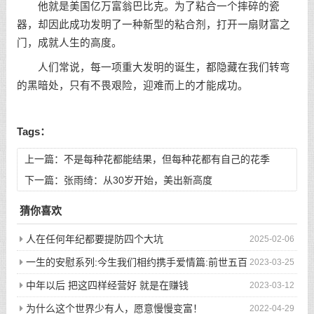
他就是美国亿万富翁巴比克。为了粘合一个摔碎的瓷
器，却因此成功发明了一种新型的粘合剂，打开一扇财富之
门，成就人生的高度。
人们常说，每一项重大发明的诞生，都隐藏在我们转弯
的黑暗处，只有不畏艰险，迎难而上的才能成功。
Tags：
上一篇：
不是每种花都能结果，但每种花都有自己的花季
下一篇：
张雨绮：从30岁开始，美出新高度
猜你喜欢
人在任何年纪都要提防四个大坑
2025-02-06
一生的安慰系列:今生我们相约携手爱情篇:前世五百
2023-03-25
次的回眸才换来今生的相遇
中年以后 把这四样经营好 就是在赚钱
2023-03-12
为什么这个世界少有人，愿意慢慢变富！
2022-04-29