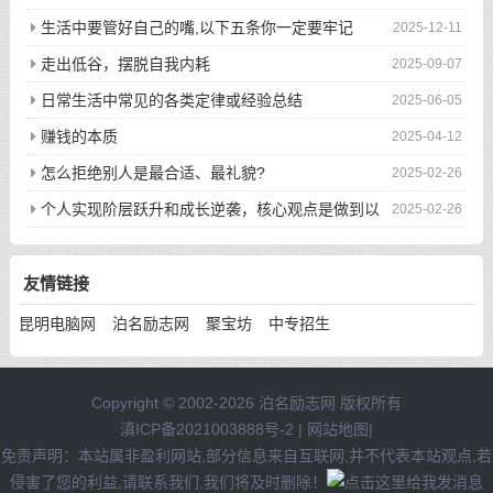
生活中要管好自己的嘴,以下五条你一定要牢记
2025-12-11
走出低谷，摆脱自我内耗
2025-09-07
日常生活中常见的各类定律或经验总结
2025-06-05
赚钱的本质
2025-04-12
怎么拒绝别人是最合适、最礼貌?
2025-02-26
个人实现阶层跃升和成长逆袭，核心观点是做到以
2025-02-26
下八件事
友情链接
昆明电脑网
泊名励志网
聚宝坊
中专招生
Copyright © 2002-2026 泊名励志网 版权所有
滇ICP备2021003888号-2
|
网站地图
|
免责声明：本站属非盈利网站,部分信息来自互联网,并不代表本站观点,若
侵害了您的利益,请联系我们,我们将及时删除！