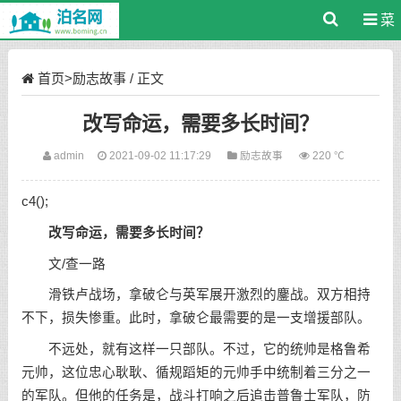
菜
单
首页
>
励志故事
/ 正文
改写命运，需要多长时间？
admin
2021-09-02 11:17:29
励志故事
220 ℃
c4();
改写命运，需要多长时间？
文/查一路
滑铁卢战场，拿破仑与英军展开激烈的鏖战。双方相持
不下，损失惨重。此时，拿破仑最需要的是一支增援部队。
不远处，就有这样一只部队。不过，它的统帅是格鲁希
元帅，这位忠心耿耿、循规蹈矩的元帅手中统制着三分之一
的军队。但他的任务是，战斗打响之后追击普鲁士军队，防