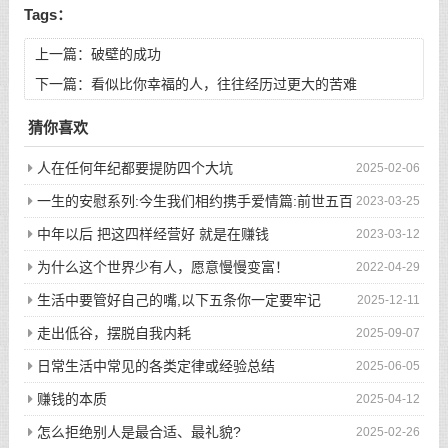
Tags：
上一篇：
破壁的成功
下一篇：
看似比你幸福的人，往往经历过更大的苦难
猜你喜欢
人在任何年纪都要提防四个大坑
2025-02-06
一生的安慰系列:今生我们相约携手爱情篇:前世五百
2023-03-25
次的回眸才换来今生的相遇
中年以后 把这四样经营好 就是在赚钱
2023-03-12
为什么这个世界少有人，愿意慢慢变富！
2022-04-29
生活中要管好自己的嘴,以下五条你一定要牢记
2025-12-11
走出低谷，摆脱自我内耗
2025-09-07
日常生活中常见的各类定律或经验总结
2025-06-05
赚钱的本质
2025-04-12
怎么拒绝别人是最合适、最礼貌?
2025-02-26