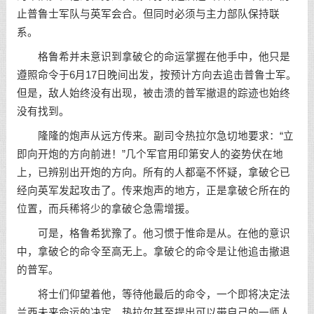
止普鲁士军队与英军会合。但同时必须与主力部队保持联
系。
格鲁希并未意识到拿破仑的命运掌握在他手中，他只是
遵照命令于6月17日晚间出发，按预计方向去追击普鲁士军。
但是，敌人始终没有出现，被击溃的普军撤退的踪迹也始终
没有找到。
隆隆的炮声从远方传来。副司令热拉尔急切地要求：“立
即向开炮的方向前进！”几个军官用印第安人的姿势伏在地
上，已辨别出开炮的方向。所有的人都毫不怀疑，拿破仑已
经向英军发起攻击了。传来炮声的地方，正是拿破仑所在的
位置，而兵稀将少的拿破仑急需增援。
可是，格鲁希犹豫了。他习惯于惟命是从。在他的意识
中，拿破仑的命令至高无上。拿破仑的命令是让他追击撤退
的普军。
将士们仰望着他，等待他最后的命令，一个即将决定法
兰西未来命运的决定。热拉尔甚至提出可以带自己的一师人