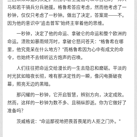
马和若干骑兵分兵驰援。格鲁希答应考虑，然而他考虑了一
秒钟，仅仅只考虑了一秒钟。做出了决定，答案是——不。
因为他的意识中"追击普军"始终主宰着他的思维。
一秒钟，决定了他的命运、拿破仑的命运和整个欧洲的
命运。溃败如暴雨倾泻时，拿破仑怒问苍天：“格鲁希在哪
里，他究竟呆在什么地方？”而格鲁希因为心中有成文的命
令，也始终不去倾听远方炮声的召唤。
人们往往把命运交给漫长的一生去隐忍和磨砺。平淡的
时光犹如暗夜长彻，唯有那决定性的一瞬，像闪电撕破夜
幕，照亮无边的黑暗。
那闪耀的一秒钟，它开启智慧，辨别方向，决定成败。
然而，这样的一秒钟为数不多、且稍纵即逝。你为它做好了
准备吗？
茨威格说：“命运鄙视地把畏首畏尾的人拒之门外。”