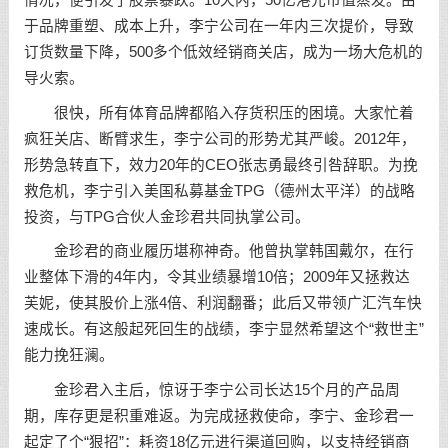
于品牌重塑、成本上升，李宁公司在一年内三次提价，导致
订货数量下降，500多个低效经销商关店，成为一场大危机的
导火索。
很快，所有体育品牌都陷入存货积压的困境。大家忙着
疯狂关店、断臂求生，李宁公司的形势尤其严峻。2012年，
形势急转直下，效力20年的CEO张志勇最终引咎辞职。为挽
救危机，李宁引入美国私募基金TPG（德州太平洋）的战略
投资，与TPG合伙人金珍君共同执掌公司。
金珍君的商业履历堪称神奇。他曾执掌韩国戴尔，在行
业整体下滑的4年内，令其业绩暴增10倍；2009年又拯救达
芙妮，使其股价上涨4倍、利润翻番；此后又带领广汇汽车快
速成长。有这般起死回生的战绩，李宁显然希望这个“救世主”
能力挽狂澜。
金珍君入主后，惊讶于李宁公司长达15个月的产品周
期，库存更是积重难返。为完成拯救使命，李宁、金珍君一
起定了个“狠招”：耗资18亿元进行渠道回购，以支持经销商