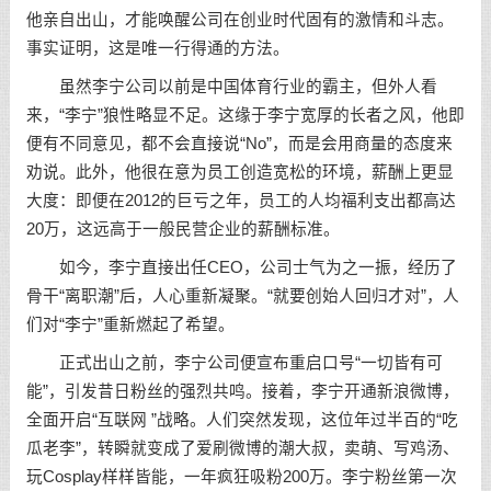
他亲自出山，才能唤醒公司在创业时代固有的激情和斗志。
事实证明，这是唯一行得通的方法。
虽然李宁公司以前是中国体育行业的霸主，但外人看
来，“李宁”狼性略显不足。这缘于李宁宽厚的长者之风，他即
便有不同意见，都不会直接说“No”，而是会用商量的态度来
劝说。此外，他很在意为员工创造宽松的环境，薪酬上更显
大度：即便在2012的巨亏之年，员工的人均福利支出都高达
20万，这远高于一般民营企业的薪酬标准。
如今，李宁直接出任CEO，公司士气为之一振，经历了
骨干“离职潮”后，人心重新凝聚。“就要创始人回归才对”，人
们对“李宁”重新燃起了希望。
正式出山之前，李宁公司便宣布重启口号“一切皆有可
能”，引发昔日粉丝的强烈共鸣。接着，李宁开通新浪微博，
全面开启“互联网 ”战略。人们突然发现，这位年过半百的“吃
瓜老李”，转瞬就变成了爱刷微博的潮大叔，卖萌、写鸡汤、
玩Cosplay样样皆能，一年疯狂吸粉200万。李宁粉丝第一次