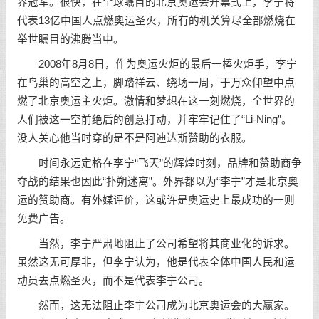
界冠军。很快，在全球瞩目的北京奥运会开幕式上，李宁将
代表13亿中国人点燃奥运圣火，所有的机关算尽全部燃烧在
举世瞩目的沸腾当中。
2008年8月8日，作为奥运火炬的最后一棒火炬手，李宁
在鸟巢的高空之上，脚踏祥云、绕场一周，于万众仰望中点
燃了北京奥运主火炬。激情和梦想在这一刻燃烧，全世界的
人们被这一空前绝后的创意打动，并牢牢记住了“Li-Ning”。
没人关心他当时穿的是不是阿迪达斯赞助的衣服。
时间永远定格在李宁“飞天”的辉煌时刻，品牌和赞助商争
夺战的结果也因此“扑朔迷离”。外界都以为“李宁”才是北京奥
运的赞助商。有外媒评价，这或许是奥运史上最成功的一则
免费广告。
当然，李宁严肃地阻止了公司希望将其商业化的诉求。
虽然这无可厚非，但李宁认为，他是代表全体中国人民和运
动员去点燃圣火，而不是代表李宁公司。
然而，这无法阻止李宁公司成为北京奥运会的大赢家。