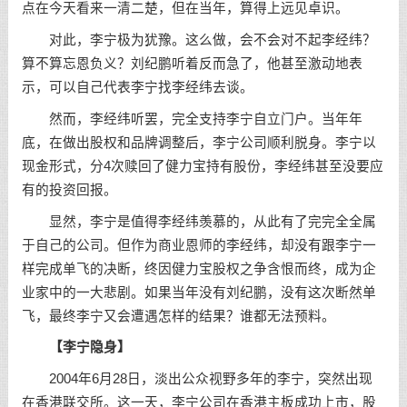
点在今天看来一清二楚，但在当年，算得上远见卓识。
对此，李宁极为犹豫。这么做，会不会对不起李经纬？
算不算忘恩负义？刘纪鹏听着反而急了，他甚至激动地表
示，可以自己代表李宁找李经纬去谈。
然而，李经纬听罢，完全支持李宁自立门户。当年年
底，在做出股权和品牌调整后，李宁公司顺利脱身。李宁以
现金形式，分4次赎回了健力宝持有股份，李经纬甚至没要应
有的投资回报。
显然，李宁是值得李经纬羡慕的，从此有了完完全全属
于自己的公司。但作为商业恩师的李经纬，却没有跟李宁一
样完成单飞的决断，终因健力宝股权之争含恨而终，成为企
业家中的一大悲剧。如果当年没有刘纪鹏，没有这次断然单
飞，最终李宁又会遭遇怎样的结果？谁都无法预料。
【李宁隐身】
2004年6月28日，淡出公众视野多年的李宁，突然出现
在香港联交所。这一天，李宁公司在香港主板成功上市，股