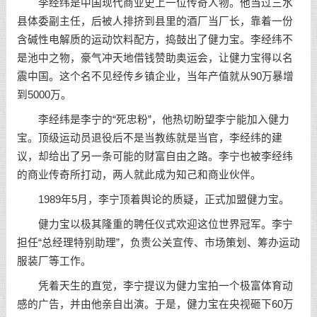
李经纬是中国现代商业史上一位传奇人物。他当过三水
县体委副主任，后被人排挤到县里的酒厂当厂长，靠着一份
含碱性电解质的运动饮料配方，捣鼓出了健力宝。李经纬不
是池中之物，豪气冲天地借钱赞助奥运会，让健力宝得以名
震中国。这个名不见经传乡镇企业，当年产值就从90万暴增
到5000万。
李经纬是李宁的“死忠粉”，他热切盼望李宁能加入健力
宝。顶级运动员退役后不是当教练就是当官，李经纬的建
议，却给出了另一条可能的财富自由之路。李宁也被李经纬
的商业传奇所打动，两人就此成为知己和商业伙伴。
1989年5月，李宁顶着舆论的质疑，正式加盟健力宝。
健力宝以极其隆重的聘任仪式欢迎这位世界冠军。李宁
担任“总经理特别助理”，负责公关宣传、市场策划、筹办运动
服装厂等工作。
凭着天生的直觉，李宁提议为健力宝拍一个极富体育动
感的广告，并由他亲自出演。于是，健力宝在央视砸下60万