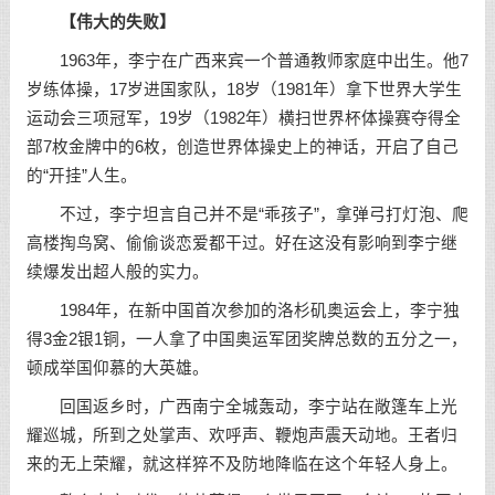
【伟大的失败】
1963年，李宁在广西来宾一个普通教师家庭中出生。他7
岁练体操，17岁进国家队，18岁（1981年）拿下世界大学生
运动会三项冠军，19岁（1982年）横扫世界杯体操赛夺得全
部7枚金牌中的6枚，创造世界体操史上的神话，开启了自己
的“开挂”人生。
不过，李宁坦言自己并不是“乖孩子”，拿弹弓打灯泡、爬
高楼掏鸟窝、偷偷谈恋爱都干过。好在这没有影响到李宁继
续爆发出超人般的实力。
1984年，在新中国首次参加的洛杉矶奥运会上，李宁独
得3金2银1铜，一人拿了中国奥运军团奖牌总数的五分之一，
顿成举国仰慕的大英雄。
回国返乡时，广西南宁全城轰动，李宁站在敞篷车上光
耀巡城，所到之处掌声、欢呼声、鞭炮声震天动地。王者归
来的无上荣耀，就这样猝不及防地降临在这个年轻人身上。