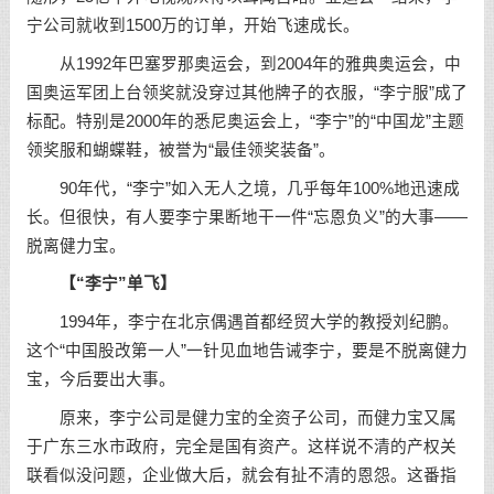
宁公司就收到1500万的订单，开始飞速成长。
从1992年巴塞罗那奥运会，到2004年的雅典奥运会，中
国奥运军团上台领奖就没穿过其他牌子的衣服，“李宁服”成了
标配。特别是2000年的悉尼奥运会上，“李宁”的“中国龙”主题
领奖服和蝴蝶鞋，被誉为“最佳领奖装备”。
90年代，“李宁”如入无人之境，几乎每年100%地迅速成
长。但很快，有人要李宁果断地干一件“忘恩负义”的大事——
脱离健力宝。
【“李宁”单飞】
1994年，李宁在北京偶遇首都经贸大学的教授刘纪鹏。
这个“中国股改第一人”一针见血地告诫李宁，要是不脱离健力
宝，今后要出大事。
原来，李宁公司是健力宝的全资子公司，而健力宝又属
于广东三水市政府，完全是国有资产。这样说不清的产权关
联看似没问题，企业做大后，就会有扯不清的恩怨。这番指