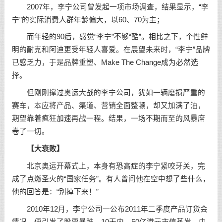
2007年，李宁公司曾发起一项市场调查，结果显示，“李
宁”的实际消费人群年龄偏大，以60、70为主；
而年轻的90后，感觉“李宁”不够“酷”。相比之下，个性鲜
明的耐克和阿迪更受年轻人喜爱。在展望未来时，“李宁”品牌
已感乏力，于是品牌重塑、Make The Change成为必然选
择。
但刚刚撑过奥运大战的李宁公司，犹如一辆磨损严重的
赛车，本应将产品、渠道、营销全面整顿，却又加满了油，
期望靠着疯狂加速再战一程。结果，一场不期而至的风暴席
卷了一切。
【大衰败】
北京奥运开幕式上，本身有恐高症的李宁紧咬牙关，完
成了点燃圣火的“国家任务”。有人曾问他在空中想了些什么，
他的回答是：“别掉下来！”
2010年12月，李宁公司一公布2011年二季度产品订货会
情况，便引发了股票暴跌。10天内，50亿港元市值蒸发。由