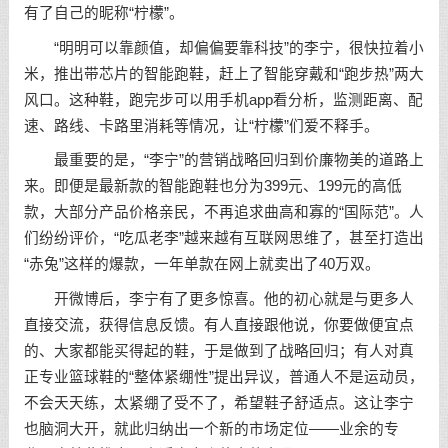
有了自己的昵称“柠檬”。
“明明可以靠颜值，却偏偏要靠科技”的李宁，很快拉着小
米，推出带芯片的智能跑鞋，赶上了智能穿戴和“跑步热”两大
风口。这种鞋，跑完步可以用手机app看分析，监测距离、配
速、路线、卡路里消耗等情况，让“柠檬”们爱不释手。
最重要的是，“李宁”的营销战略回归到价廉物美的道路上
来。即便是最新款的智能跑鞋也分为399元、199元的高低
款，大部分产品价格亲民，不再追求曲高和寡的“国际范”。人
们纷纷评价，“吃瓜老李”越来越有互联网思维了，甚至打造出
“赤兔”这样的爆款，一年单款在网上就卖出了40万双。
开微博后，李宁有了更多惊喜。他的初心就是与更多人
直接交流，获得信息反馈。有人直接跟他说，你要做便宜点
的、大家都能买得起的鞋，于是做到了战略回归；有人对真
正专业篮球鞋的“整体紧绷性”提出异议，普通人不是运动员，
不会天天练，太紧绷了受不了，希望鞋子舒适点。这让李宁
也脑洞大开，就此归纳出一个新的市场定位——业余的专