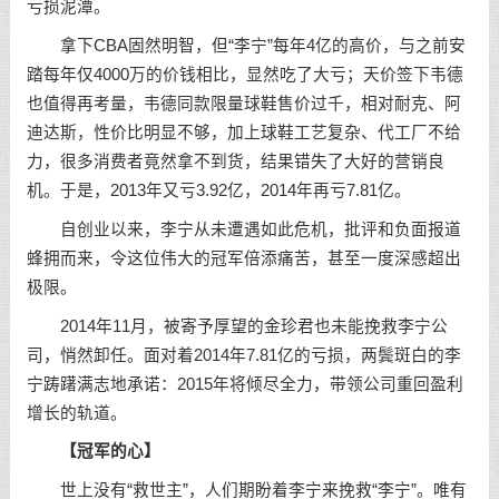
亏损泥潭。
拿下CBA固然明智，但“李宁”每年4亿的高价，与之前安
踏每年仅4000万的价钱相比，显然吃了大亏；天价签下韦德
也值得再考量，韦德同款限量球鞋售价过千，相对耐克、阿
迪达斯，性价比明显不够，加上球鞋工艺复杂、代工厂不给
力，很多消费者竟然拿不到货，结果错失了大好的营销良
机。于是，2013年又亏3.92亿，2014年再亏7.81亿。
自创业以来，李宁从未遭遇如此危机，批评和负面报道
蜂拥而来，令这位伟大的冠军倍添痛苦，甚至一度深感超出
极限。
2014年11月，被寄予厚望的金珍君也未能挽救李宁公
司，悄然卸任。面对着2014年7.81亿的亏损，两鬓斑白的李
宁踌躇满志地承诺：2015年将倾尽全力，带领公司重回盈利
增长的轨道。
【冠军的心】
世上没有“救世主”，人们期盼着李宁来挽救“李宁”。唯有