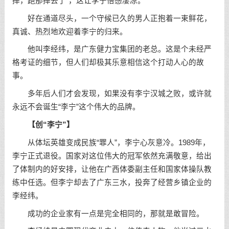
摔，跑那摔去了”，这让李宁倍感凄凉。
好在通道尽头，一个守候已久的男人正抱着一束鲜花，
真诚、热烈地欢迎着李宁的归来。
他叫李经纬，是广东健力宝集团的老总。这是个未经严
格考证的细节，但人们却极其乐意相信这个打动人心的故
事。
多年后人们才会发现，如果没有李宁汉城之败，或许就
永远不会诞生“李宁”这个伟大的品牌。
【创“李宁”】
从体坛英雄变成民族“罪人”，李宁心灰意冷。1989年，
李宁正式退役。国家对这位伟大的冠军依然充满敬意，给出
了体制内的好安排，让他在广西体委副主任和国家体操队教
练中任选。但李宁却去了广东三水，投奔了经营乡镇企业的
李经纬。
成功的企业家有一点是完全相同的，那就是敢冒险。