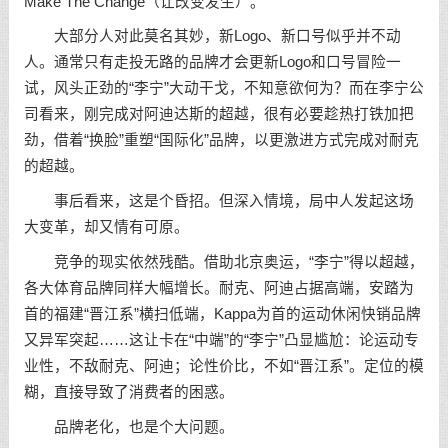
Make The Change（让改变发生）。
大部分人对此莫名其妙，新Logo、新口号似乎并不动
人。通常只有走投无路的品牌才会更新Logo和口号冒险一
试，风头正劲的“李宁”大动干戈，不知意欲何为？而在李宁公
司看来，刚完成对阿迪达斯的超越，很有必要趁热打铁加把
劲，借着“换脸”重塑“国际化”品牌，以更激进方式完成对耐克
的超越。
事后看来，这是个昏招。但深入情境，局中人发起这场
大变革，却又情有可原。
竞争的现实依然残酷。借助北京奥运，“李宁”得以超越，
各大体育品牌同样大幅增长。耐克、阿迪占据高端，安踏为
首的福建“晋江系”横扫低端，Kappa为首的运动休闲快销品牌
又异军突起……这让卡在“中端”的“李宁”凸显尴尬：论运动专
业性，不敌耐克、阿迪；论性价比，不如“晋江系”。定位的模
糊，直接导致了消费者的困惑。
品牌老化，也是个大问题。