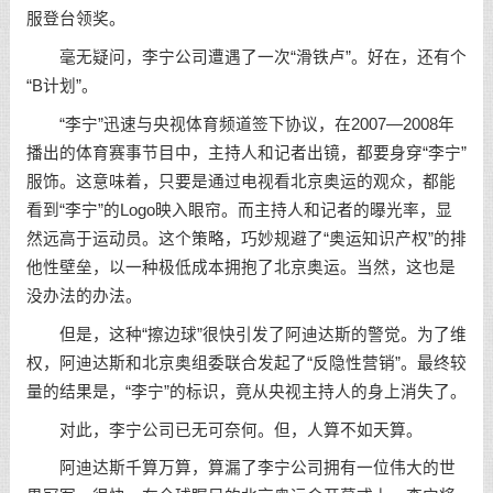
服登台领奖。
毫无疑问，李宁公司遭遇了一次“滑铁卢”。好在，还有个
“B计划”。
“李宁”迅速与央视体育频道签下协议，在2007—2008年
播出的体育赛事节目中，主持人和记者出镜，都要身穿“李宁”
服饰。这意味着，只要是通过电视看北京奥运的观众，都能
看到“李宁”的Logo映入眼帘。而主持人和记者的曝光率，显
然远高于运动员。这个策略，巧妙规避了“奥运知识产权”的排
他性壁垒，以一种极低成本拥抱了北京奥运。当然，这也是
没办法的办法。
但是，这种“擦边球”很快引发了阿迪达斯的警觉。为了维
权，阿迪达斯和北京奥组委联合发起了“反隐性营销”。最终较
量的结果是，“李宁”的标识，竟从央视主持人的身上消失了。
对此，李宁公司已无可奈何。但，人算不如天算。
阿迪达斯千算万算，算漏了李宁公司拥有一位伟大的世