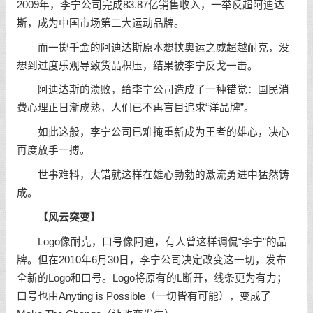
2009年，李宁公司完成83.87亿销售收入，一举反超阿迪达
斯，成为中国市场第二大运动品牌。
而一掷千金的阿迪达斯原本想挟奥运之威超越耐克，没
想到过度乐观导致货品积压，结果被李宁反戈一击。
阿迪达斯的溃败，给李宁公司造成了一种错觉：国民消
费心理正日渐成熟，人们已不再盲目追求“洋品牌”。
如此这般，李宁公司已难掩重新成为王者的雄心，决心
再度放手一搏。
世事难料，大错就这样在雄心勃勃的激流勇进中猛然铸
成。
【风云突变】
Logo像耐克，口号像阿迪，有人曾这样调侃“李宁”的品
牌。但在2010年6月30日，李宁公司决定改变这一切，发布
全新的Logo和口号。Logo将原有的L断开，线条更为有力；
口号也由Anyting is Possible（一切皆有可能），变成了