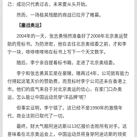
己：成功只代表过去，未来要从头开始。
然而，一场极其残酷的商战已拉开了帷幕。
【鏖战奥运】
2004年的一天，张志勇悄然准备好了2008年北京奥运赞
助的竞标书。为防泄密，他在去往北京奥组委之前，才和李
宁一块，哆哆嗦嗦地在标书上写下一个天文数字。
随后，李宁亲自提着标书箱，走进了北京奥组委。
李宁和张志勇其实是在豪赌，赌再过4年，公司就有能力
付得起这笔天价的赞助费，而竞标时李宁公司还未在香港上
市。他们的底气来自于对北京奥运的信心，在家门口办奥
运，怎么能让中国运动员穿“洋品牌”呢？
但事实证明，李宁错了。这已经不是1990年的激情年
代，商业法则已取代了一切。
最终，财大气粗阿迪达斯以13亿报价击败所有对手。这
意味着在北京奥运会上，中国运动员将身穿阿迪达斯的领奖