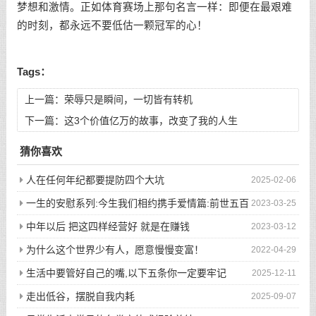
梦想和激情。正如体育赛场上那句名言一样：即便在最艰难
的时刻，都永远不要低估一颗冠军的心！
Tags：
上一篇：
荣辱只是瞬间，一切皆有转机
下一篇：
这3个价值亿万的故事，改变了我的人生
猜你喜欢
人在任何年纪都要提防四个大坑
2025-02-06
一生的安慰系列:今生我们相约携手爱情篇:前世五百
2023-03-25
次的回眸才换来今生的相遇
中年以后 把这四样经营好 就是在赚钱
2023-03-12
为什么这个世界少有人，愿意慢慢变富！
2022-04-29
生活中要管好自己的嘴,以下五条你一定要牢记
2025-12-11
走出低谷，摆脱自我内耗
2025-09-07