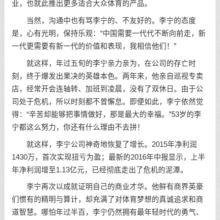
业，也就此推出更多适合大众体育的产品。
当然，沟通中也有骂李宁的、不友好的。李宁的态度
是，心有光明，保持乐观：“中国需要一代代不断向前走，新
一代更需要有新一代的价值和表现，我相信他们！”
就这样，年过五旬的李宁亲力亲为，在公司的存亡时
刻，终于爆发出果决的英雄本色。两年来，他亲自巡视专卖
店，经常开会连轴转、加班到凌晨，没有了双休日。由于公
司处于危机，所以时刻都不曾懈怠。即便如此，李宁依然觉
得：“辛苦却能够把事情做好，那是最大的幸福。”53岁的李
宁都这么努力，你还有什么理由不去拼！
就这样，李宁公司神奇地恢复了增长。2015年净利润
1430万，首次实现扭亏为盈；最新的2016年中报显示，上半
年净利润增至1.13亿元，已经彻底走出了危机的泥潭。
李宁再次以成就证明自己的商业才华。他鲜有商界英豪
们惯有的精明与算计，却充满了对体育梦想的真诚追求和商
道智慧。哪怕年过半百，李宁仍然拥有最年轻时代的勇气、