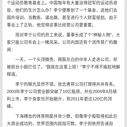
个运动员教育基金上。中国每年有大量没得冠军的运动员退
役，他们的生计怎么办？李宁便筹划了一个基金，送他们去
国外培训、当教练、谋出路，甚至进行个人财富规划。由于
事业上了正轨，他觉得这事比经营公司更重要。
而对李宁公司的员工来说，董事长成了个“神秘人物”，大
家只能公司年会上一睹风采。公司内部还有个流传甚广的趣
闻：
一天，一个头顶微秃、两鬓灰白的中年人走进公司，却
被前台小姐拦住了。“我就在这里上班！”李宁不得不尴尬地解
释道。
李宁的眼光显然不错，张志勇将公司打理得井井有条。
2003年李宁公司营业额突破了10亿瓶颈，并在2004年6月顺
利上市，李宁身家也开始飙升，到2011年更达120亿的顶
峰。
下海搏击的体育明星并非少数，但像李宁般取得如此巨
大商业成功的，世界范围内屈指可数。李宁则依然告诫自