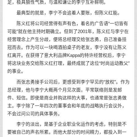
足，极具狼性气质，与温和谦让的李宁互补鲜明。
最典型的就是，李宁不会追着人要账，但陈义红能。
陈义红将公司经营得有声有色，着名的广告语“一切皆有
可能”就在他主持时期确立。但到了2001年，陈义红与李宁在
经营理念上产生分歧，便将总经理交给张志勇，自己准备挂
冠而去。作为可以一块喝酒拍桌子的老友，李宁没有让陈义
红离开。在获得了意大利品牌Kappa的特许经营权后，李宁
将这块业务交给陈义红打理，最终成就了这位“时尚运动教父”
的事业。
而张志勇接手公司后，更感受到李宁罕见的“放权”。作为
总经理，他与李宁大概两个月见次面，平常联络则是发邮
件、短信。即使是商业并购这样的大事，也通常是张志勇做
主。李宁除了一年四次的董事会和年底的战略执行会议外，
不会过问公司的具体事务。
李宁的淡出，是基于企业职业化运作的考虑，特别是不
要被自己的声名所累。而他大部分的时间精力，都投入到一