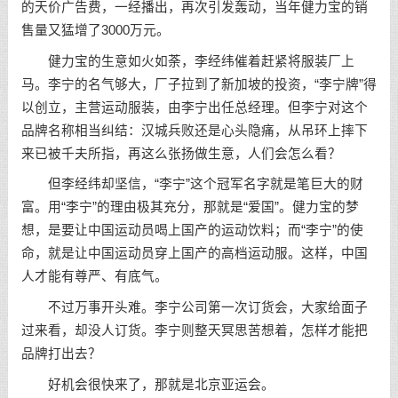
的天价广告费，一经播出，再次引发轰动，当年健力宝的销
售量又猛增了3000万元。
健力宝的生意如火如荼，李经纬催着赶紧将服装厂上
马。李宁的名气够大，厂子拉到了新加坡的投资，“李宁牌”得
以创立，主营运动服装，由李宁出任总经理。但李宁对这个
品牌名称相当纠结：汉城兵败还是心头隐痛，从吊环上摔下
来已被千夫所指，再这么张扬做生意，人们会怎么看？
但李经纬却坚信，“李宁”这个冠军名字就是笔巨大的财
富。用“李宁”的理由极其充分，那就是“爱国”。健力宝的梦
想，是要让中国运动员喝上国产的运动饮料；而“李宁”的使
命，就是让中国运动员穿上国产的高档运动服。这样，中国
人才能有尊严、有底气。
不过万事开头难。李宁公司第一次订货会，大家给面子
过来看，却没人订货。李宁则整天冥思苦想着，怎样才能把
品牌打出去？
好机会很快来了，那就是北京亚运会。