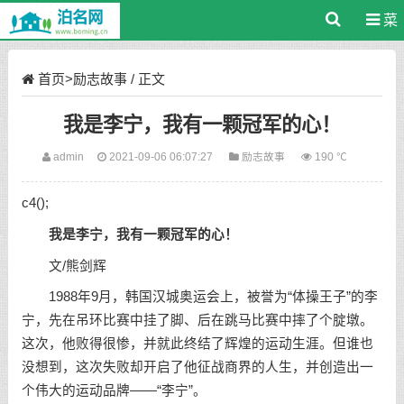
菜
单
首页
>
励志故事
/ 正文
我是李宁，我有一颗冠军的心！
admin
2021-09-06 06:07:27
励志故事
190 ℃
c4();
我是李宁，我有一颗冠军的心！
文/熊剑辉
1988年9月，韩国汉城奥运会上，被誉为“体操王子”的李
宁，先在吊环比赛中挂了脚、后在跳马比赛中摔了个腚墩。
这次，他败得很惨，并就此终结了辉煌的运动生涯。但谁也
没想到，这次失败却开启了他征战商界的人生，并创造出一
个伟大的运动品牌——“李宁”。