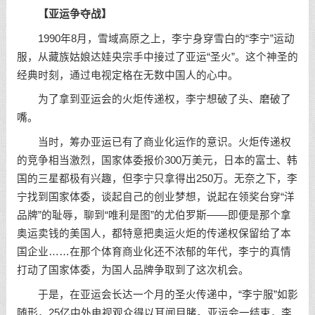
【亚运争夺战】
1990年8月，雪域高原之上，李宁身穿雪白的“李宁”运动
服，从藏族姑娘达娃央宗手中接过了亚运“圣火”。这个神圣的
经典时刻，通过电视定格在无数中国人的心中。
为了拿到亚运会的火炬传递权，李宁想破了头、磨破了
嘴。
当时，筹办亚运已有了商业化运作的意识。火炬传递权
的竞争相当激烈，国家体委报价300万美元，日本的富士、韩
国的三星都极有兴趣，但李宁只拿得出250万。无奈之下，李
宁找到国家体委，谈起自己的创业梦想，说起在领奖台穿“洋
品牌”的耻辱，聊到“唯利是图”的尤伯罗斯——即便是那个拿
奥运卖钱的美国人，都特意把奥运火炬的传递权保留给了本
国企业……在那个体育商业化还不浓郁的年代，李宁的真情
打动了国家体委，为国人品牌争取到了这次机会。
于是，在亚运会长达一个月的圣火传递中，“李宁服”如影
随形，25亿中外电视观众得以耳闻目睹。亚运会一结束，李