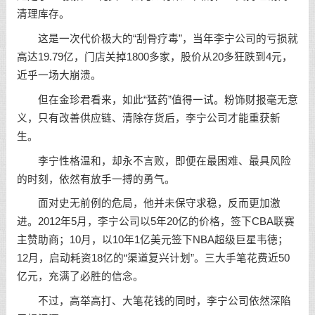
清理库存。
这是一次代价极大的“刮骨疗毒”，当年李宁公司的亏损就
高达19.79亿，门店关掉1800多家，股价从20多狂跌到4元，
近乎一场大崩溃。
但在金珍君看来，如此“猛药”值得一试。粉饰财报毫无意
义，只有改善供应链、清除存货后，李宁公司才能重获新
生。
李宁性格温和，却永不言败，即便在最困难、最具风险
的时刻，依然有放手一搏的勇气。
面对史无前例的危局，他并未保守求稳，反而更加激
进。2012年5月，李宁公司以5年20亿的价格，签下CBA联赛
主赞助商；10月，以10年1亿美元签下NBA超级巨星韦德；
12月，启动耗资18亿的“渠道复兴计划”。三大手笔花费近50
亿元，充满了必胜的信念。
不过，高举高打、大笔花钱的同时，李宁公司依然深陷