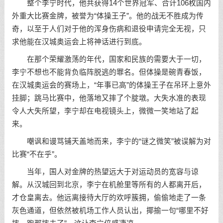
整个李宁时代，他共获得14个世界冠军、合计106枚国内
外重大比赛金牌，被誉为“体操王子”。他的战无不胜成为传
奇，以至于人们对于他的浑身伤病和退役申请完全无视，只
求他能在汉城奥运会上将神话进行到底。
在那个荣耀激荡的年代，国家和民族的需要大于一切，
李宁不想也不能背负临阵脱逃的罪名。但体操是碗青春饭，
在汉城奥运会的赛场上，“年事已高”的体操王子在吊环上意外
挂脚；跳马比赛中，他落地又摔了个腚墩。大失水准的表现
令人大失所望，李宁却在电视镜头上，微微一笑地站了起
来。
嘲讽和谩骂铺天盖地而来，李宁的“谜之微笑”被误解为对
比赛“不在乎”。
当年，国人对金牌的热望远大于对运动员的宽容与谅
解。从汉城回到北京，李宁在机舱里等所有的人都离开后，
才仓皇离去。他远离接待大厅的欢呼簇拥，偷偷地走了一条
灰色通道，但依然被机场工作人员认出，揶揄一句“哪里不好