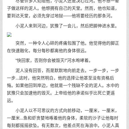
尽管许多人劝阻他，小泥人还是决心过河。他不想一辈
子做这样的泥人。他想拥有自己的天堂。然而，他也知道，
要到达天堂，必须先穿过地狱——他将要经历的那条河。
小泥人来到河边，犹豫了一会儿，然后把脚伸进水里。
突然，一种令人心碎的疼痛包围了他。他觉得他的脚正
在快速融化，每分每秒都离他的身体很远。
“快回家，否则你会被毁灭!”河水咆哮着。
泥人没有回答，而是默默地向前走去。一步一步，一步
一步...这时，他突然明白，他的选择让他甚至没有资格后
悔。如果他回到岸边，他就是一个残缺不全的泥人。水中的
犹豫只会加速他的毁灭。上帝给他的承诺似乎比死亡更遥
远。
小泥人以不可思议的方式向前移动，一厘米，一厘米，
一厘米...鱼和虾贪婪地啄着他的身体，柔软的沙子让他每时
每刻都摇摇欲坠。有无数次，他差点死在海浪中。小泥人真