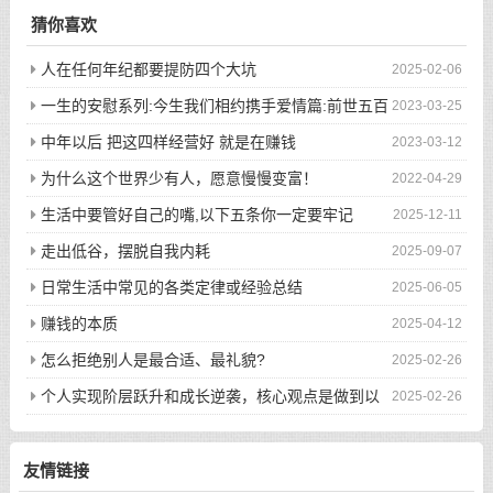
猜你喜欢
人在任何年纪都要提防四个大坑
2025-02-06
一生的安慰系列:今生我们相约携手爱情篇:前世五百
2023-03-25
次的回眸才换来今生的相遇
中年以后 把这四样经营好 就是在赚钱
2023-03-12
为什么这个世界少有人，愿意慢慢变富！
2022-04-29
生活中要管好自己的嘴,以下五条你一定要牢记
2025-12-11
走出低谷，摆脱自我内耗
2025-09-07
日常生活中常见的各类定律或经验总结
2025-06-05
赚钱的本质
2025-04-12
怎么拒绝别人是最合适、最礼貌?
2025-02-26
个人实现阶层跃升和成长逆袭，核心观点是做到以
2025-02-26
下八件事
友情链接