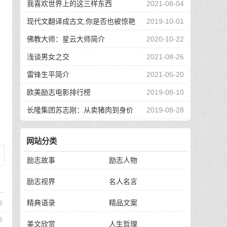
我喜欢世界上的这三样东西
2021-08-04
现代文翻译成古文,你是否也被惊艳
2019-10-01
到了
佛教大师：星云大师简介
2020-10-22
浅谈男女之交
2021-08-26
雷锋生平简介
2021-05-20
欧美励志电影排行榜
2019-08-10
长隆集团苏志刚：从卖猪肉到身价
2019-08-28
130亿，他的秘诀是？
网站分类
励志故事
励志人物
励志视界
名人名言
精典语录
精品文案
6
5
美文欣赏
人生哲理