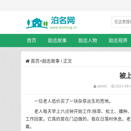
首页
励志故事
励志人物
励志视界
首页
>
励志故事
/ 正文
被
admin
2021-09-
一位老人低价买了一块杂草丛生的荒地。
老人每天早上六点钟开始工作:除草、松土、播种、
工作回家。它真的是在门边做的，我在日落时休息。老
着。