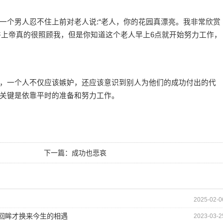
个男人忍不住上前对老人说:“老人，你的花园真漂亮。我非常欣赏
也许上帝真的很照顾我，但是你知道这个老人早上6点就开始努力工作，
一个人不仅应该嫉妒，还应该意识到别人为他们的成功付出的代
关键是依靠平时的准备和努力工作。
下一篇：
成功也悲哀
2025-02-0
的回眸才换来今生的相遇
2023-03-2