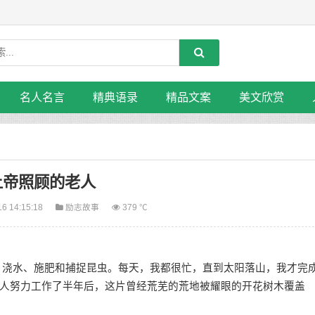
名人名言
精典语录
精品文案
美文欣赏
上帝照顾的老人
16 14:15:18
励志故事
379 ℃
浇水、施肥和捕捉昆虫。每天，我都很忙，直到太阳落山，我才完
人努力工作了半年后，这片曾经荒芜的荒地被耀眼的开花树木覆盖