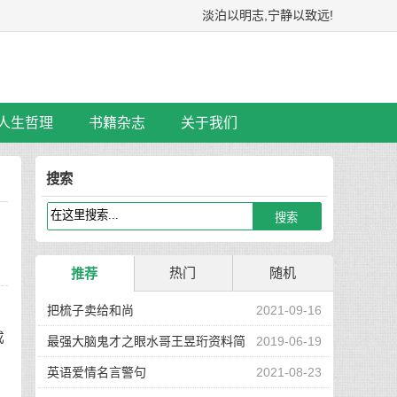
淡泊以明志,宁静以致远!
人生哲理
书籍杂志
关于我们
搜索
热门
随机
推荐
把梳子卖给和尚
2021-09-16
成
最强大脑鬼才之眼水哥王昱珩资料简
2019-06-19
介
英语爱情名言警句
2021-08-23