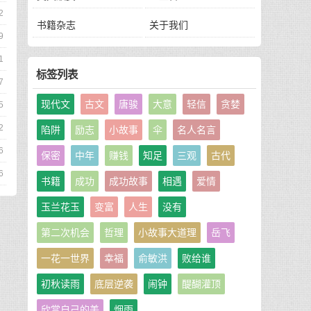
2
书籍杂志
关于我们
9
1
标签列表
7
现代文
古文
唐骏
大意
轻信
贪婪
5
2
陷阱
励志
小故事
伞
名人名言
6
保密
中年
赚钱
知足
三观
古代
6
书籍
成功
成功故事
相遇
爱情
玉兰花玉
变富
人生
没有
第二次机会
哲理
小故事大道理
岳飞
一花一世界
幸福
俞敏洪
败给谁
初秋读雨
底层逆袭
闹钟
醍醐灌顶
欣赏自己的美
烟雨