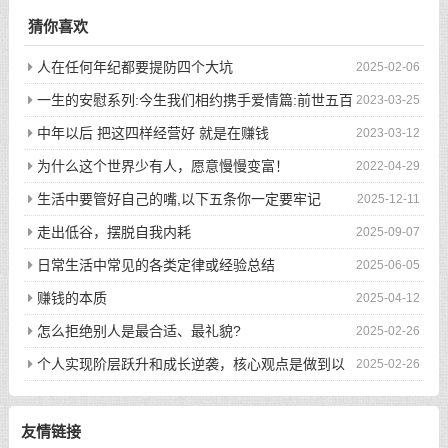
猜你喜欢
人在任何年纪都要提防四个大坑
2025-02-06
一生的安慰系列:今生我们相约携手爱情篇:前世五百
2023-03-25
次的回眸才换来今生的相遇
中年以后 把这四样经营好 就是在赚钱
2023-03-12
为什么这个世界少有人，愿意慢慢变富！
2022-04-29
生活中要管好自己的嘴,以下五条你一定要牢记
2025-12-11
走出低谷，摆脱自我内耗
2025-09-07
日常生活中常见的各类定律或经验总结
2025-06-05
赚钱的本质
2025-04-12
怎么拒绝别人是最合适、最礼貌?
2025-02-26
个人实现阶层跃升和成长逆袭，核心观点是做到以
2025-02-26
下八件事
友情链接