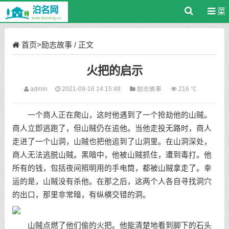
菜
单
首页
>
励志故事
/ 正文
火把的启示
admin
2021-09-16 14:15:48
励志故事
216 ℃
一个商人正在爬山，这时他遇到了一个抢劫他的山贼。
商人立即逃跑了，但山贼仍在追他。当他走投无路时，商人
走进了一个山洞，山贼也把他追到了山洞里。在山洞深处，
商人无法逃脱山贼。黑暗中，他被山贼抓住，遭到毒打。他
所有的钱，包括夜间照明用的手电筒，都被山贼拿走了。幸
运的是，山贼没有杀他。在那之后，这两个人各自寻找洞穴
的出口，那里非常暗，有纵横交错的洞。
山贼点燃了他们偷的火把。他能清楚地看到脚下的石头