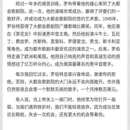
经过一年多的艰苦训练，罗布带着他的雄心来到了大都
会歌剧院。这一次，他的演唱非常成功，赢得了评委们的一
致好评，并成功成为大都会歌剧院的签约艺术家。1945年，
罗伯特获得了大都会歌剧院广播歌唱比赛奖。同年，他应邀
在《茶花女》中扮演男中音主角。然后他扮演斗牛士、瓦伦
丁、费加罗、杰斯特、恩里科、罗德里戈、贾戈、斯卡利亚
等角色，成为都市歌剧中最受欢迎的演员之一。后来，罗伯
特走遍了欧洲和美国。他用自己响亮的声音和真诚生动的感
情感动了亿万听众的心，成为美国最著名的男中音歌手。
每次我回忆过去，罗伯特总是兴奋地说，谢谢你的拒
绝。否则，大都会歌剧院的大门永远不会向我敞开。也许我
仍然是夜总会里一个默默无闻的歌手，一个月挣数百美元。
有人说，当上帝关上一扇门时，他经常为你打开一扇
窗。当我们遇到挫折时，我们不能轻易放弃，因为成功总是
近在眼前，失去一次机会，还有更大的机会等着你。