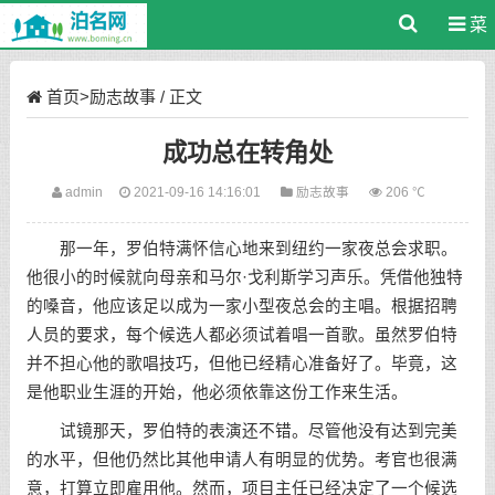
菜
单
首页
>
励志故事
/ 正文
成功总在转角处
admin
2021-09-16 14:16:01
励志故事
206 ℃
那一年，罗伯特满怀信心地来到纽约一家夜总会求职。
他很小的时候就向母亲和马尔·戈利斯学习声乐。凭借他独特
的嗓音，他应该足以成为一家小型夜总会的主唱。根据招聘
人员的要求，每个候选人都必须试着唱一首歌。虽然罗伯特
并不担心他的歌唱技巧，但他已经精心准备好了。毕竟，这
是他职业生涯的开始，他必须依靠这份工作来生活。
试镜那天，罗伯特的表演还不错。尽管他没有达到完美
的水平，但他仍然比其他申请人有明显的优势。考官也很满
意，打算立即雇用他。然而，项目主任已经决定了一个候选