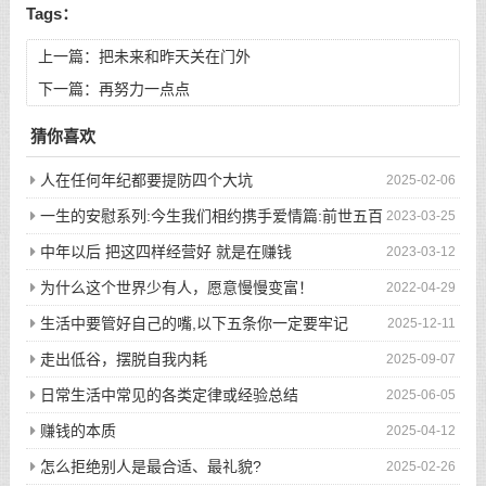
Tags：
上一篇：
把未来和昨天关在门外
下一篇：
再努力一点点
猜你喜欢
人在任何年纪都要提防四个大坑
2025-02-06
一生的安慰系列:今生我们相约携手爱情篇:前世五百
2023-03-25
次的回眸才换来今生的相遇
中年以后 把这四样经营好 就是在赚钱
2023-03-12
为什么这个世界少有人，愿意慢慢变富！
2022-04-29
生活中要管好自己的嘴,以下五条你一定要牢记
2025-12-11
走出低谷，摆脱自我内耗
2025-09-07
日常生活中常见的各类定律或经验总结
2025-06-05
赚钱的本质
2025-04-12
怎么拒绝别人是最合适、最礼貌?
2025-02-26