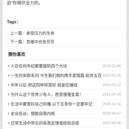
迫”你竭尽全力的。
Tags：
上一篇：
承受压力的生命
下一篇：
苦难中也有芬芳
猜你喜欢
人在任何年纪都要提防四个大坑
2025-02-06
一生的安慰系列:今生我们相约携手爱情篇:前世五百
2023-03-25
次的回眸才换来今生的相遇
中年以后 把这四样经营好 就是在赚钱
2023-03-12
为什么这个世界少有人，愿意慢慢变富！
2022-04-29
生活中要管好自己的嘴,以下五条你一定要牢记
2025-12-11
走出低谷，摆脱自我内耗
2025-09-07
日常生活中常见的各类定律或经验总结
2025-06-05