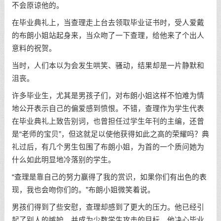
不会原谅他的。
在毕业典礼上，当查理走上台去领取毕业证书时，受人爱戴
的布朗小姐站起身来，当众吻了一下查理，给他来了个出人
意料的祝贺。
当时，人们本以为会发生哄笑、骚动，结果却是一片静默和
沮丧。
许多毕业生，尤其是男孩子们，对布朗小姐这样不怕难为情
地公开表示自己的偏爱感到愤恨。不错，查理作为学生代表
在毕业典礼上致告别词，也曾担任过学生年刊的主编，还曾
是“老师的宝贝”，但这就足以使他获得如此之高的荣耀吗？典
礼过后，有几个男生包围了布朗小姐，为首的一个质问她为
什么如此明显地冷落别的学生。
“查理是靠自己的努力赢得了我的赏识，如果你们有出色的表
现，我也会吻你们的。”布朗小姐微笑着说。
男孩们得到了些安慰，查理却感到了更大的压力。他已经引
起了别人的嫉妒，并成为少数学生攻击的目标。他决心毕业