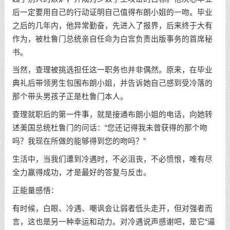
后一定要用自己的行动证明自己值得布朗小姐的一吻。毕业
之后的几年内，他异常勤奋，先进入了报界，后来终于大有
作为，被杜鲁门总统亲自任命为白宫负责出版事务的首席秘
书。
当然，查理被挑选担任这一职务也并非偶然。原来，在毕业
典礼后带领男生包围布朗小姐，并告诉她自己感到受冷落的
那个带头男孩子正是杜鲁门本人。
查理就职后的第一件事，就是接通布朗小姐的电话，向她转
述美国总统杜鲁门的问话：“您还记得我未曾获得的那个吻
吗？我现在所做的能够得到您的吻吗？”
生活中，当我们遭到冷遇时，不必沮丧，不必愤恨，唯有尽
全力赢得成功，才是最好的答复与反击。
正能量感悟：
有时候，白眼、冷遇、嘲讽会让弱者低头走开，但对强者而
言，这也是另一种幸运和动力。对冷遇说声感谢吧，是它“逼