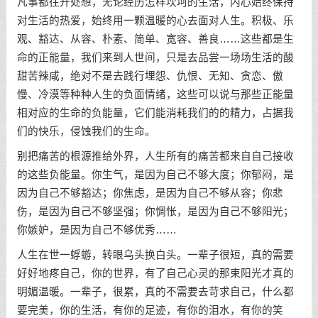
凡事都往开处想，无论经历怎样坎坷的生活，内心始终保持
对生活的热爱，始终用一颗温暖的心去面对人生。积极、乐
观、豁达、从容、朴素、简单、宽容、善良……这些都是生
命的正能量，我们来到人世间，只是去品尝一场场生活的酸
甜苦辣咸，绝对不是去践行埋怨、仇恨、无知、贪恋、傲
慢、冷漠等种种人生的负面情绪，这些可以说与那些正能量
相对应的生命的负能量，它们能消耗我们的的精力，占据我
们的快乐，侵蚀我们的生命。
别把痛苦的根源推给外界，人生所有的痛苦都来自自己接收
的这些负能量。你生气，是因为自己不够大度；你郁闷，是
因为自己不够豁达；你焦虑，是因为自己不够从容；你悲
伤，是因为自己不够坚强；你惆怅，是因为自己不够阳光；
你嫉妒，是因为自己不够优秀……
人生在世一蜉蝣，转眼乌头换白头。一辈子很短，真的需要
好好地疼自己，你的世界，有了自己心灵的那束阳光才真的
明媚温暖。一辈子，很累，真的不需要去苛求自己，什么都
要完美，你的生活，有你的足迹，有你的泪水，有你的笑