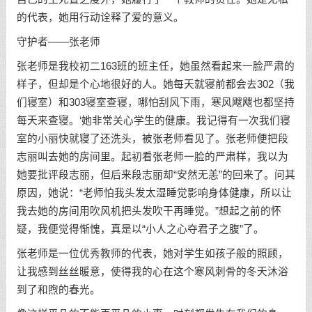
的代表，她用行动诠释了爱的意义。
守护者——张老师
张老师是我校初二163班的班主任，她虽然看起来一脸严肃的
样子，但却是个心地很好的人。她每天就寝前都会去302（我
们寝室）和303寝室查寝，哪怕刮风下雨，寒风飕飕也都坚持
每天来查寝。‘她非常关心学生的健康。我记得有一次我们寝
室的小丽快就寝了还洗头，被张老师看见了。张老师便把段
志丽叫去她的房间里。起初看张老师一脸的严肃样，我以为
她要批评段志丽，但后来段志丽却“安然无恙”的回来了。问其
原因，她说：“老师怕我头发太湿睡觉影响身体健康，所以让
我去她的房间用吹风机把头发吹干再睡觉。”想起之前的怀
疑，我便觉得惭愧，真是以“小人之心夺君子之腹”了。
张老师是一位优秀教师的代表，她对学生如孩子般的照顾，
让我感到丝丝暖意，使得我的心在这个寒风刺骨的冬天沐浴
到了和煦的春光。