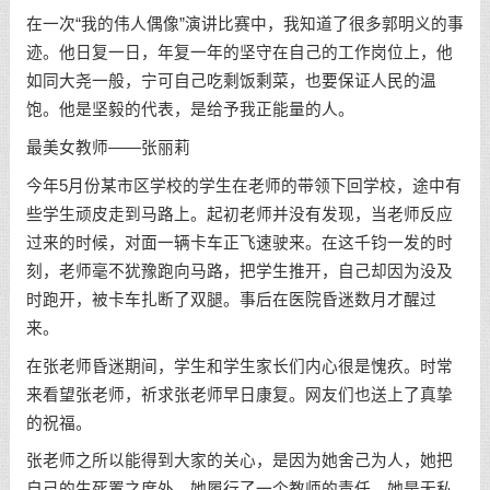
在一次“我的伟人偶像”演讲比赛中，我知道了很多郭明义的事
迹。他日复一日，年复一年的坚守在自己的工作岗位上，他
如同大尧一般，宁可自己吃剩饭剩菜，也要保证人民的温
饱。他是坚毅的代表，是给予我正能量的人。
最美女教师——张丽莉
今年5月份某市区学校的学生在老师的带领下回学校，途中有
些学生顽皮走到马路上。起初老师并没有发现，当老师反应
过来的时候，对面一辆卡车正飞速驶来。在这千钧一发的时
刻，老师毫不犹豫跑向马路，把学生推开，自己却因为没及
时跑开，被卡车扎断了双腿。事后在医院昏迷数月才醒过
来。
在张老师昏迷期间，学生和学生家长们内心很是愧疚。时常
来看望张老师，祈求张老师早日康复。网友们也送上了真挚
的祝福。
张老师之所以能得到大家的关心，是因为她舍己为人，她把
自己的生死置之度外，她履行了一个教师的责任。她是无私