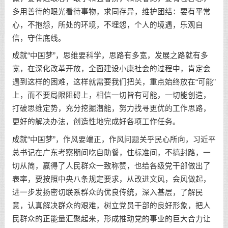
多用善待的眼光看待事物，求同存异，维护团结：要有平常
心，不抱怨，所处的环境，不埋怨，个人的境遇，乐观自
信，守住底线。
成就“中国梦”，思维要科学，思路有多宽，发展之路就有多
宽，在深化改革开放，全面建设小康社会的过程中，肯定会
遇到这样的困难，这样就需要我们把关，重点始终放在“可能”
上，而不要局限阻碍上，相信一切皆有可能，一切能创造，
打破思维定势，充分挖掘潜能，努力找寻更优的工作思路，
更好的解决办法，创造性地完成好各项工作任务。
成就“中国梦”，作风要端正，作风问题关乎民心所向，习近平
总书记在广东考察期间吃自助餐，住标准间，不搞封路，一
切从简，赢得了人民群众一致称赞，也给各级党干部做出了
表率，要按照中央八条规定要求，从改进文风，会风做起，
进一步发扬密切联系群众的优良传统，深入基层，了解民
意，认真解决群众的艰难，树立党员干部的良好形象，把人
民群众的正能量汇聚起来，形成推动党的事业的巨大合力让