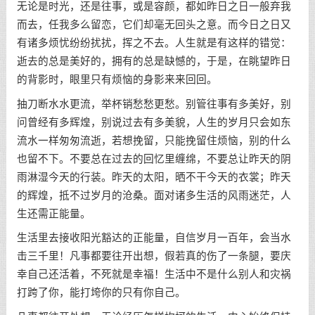
无论是时光，还是往事，或是容颜，都如昨日之日一般弃我
而去，任我多么留恋，它们却毫无回头之意。而今日之日又
有诸多烦忧纷纷扰扰，挥之不去。人生就是有这样的错觉：
逝去的总是美好的，拥有的总是缺憾的，于是，在眺望昨日
的背影时，眼里只有烦恼的身影来来回回。
抽刀断水水更流，举杯销愁愁更愁。别管往事有多美好，别
问曾经有多辉煌，别说过去有多美貌，人生的岁月只会如东
流水一样匆匆流逝，若想挽留，只能挽留住烦恼，别的什么
也留不下。不要总在过去的回忆里缠绵，不要总让昨天的阴
雨淋湿今天的行装。昨天的太阳，晒不干今天的衣裳；昨天
的辉煌，抵不过岁月的沧桑。面对诸多生活的风雨迷茫，人
生还需正能量。
生活里去接收阳光豁达的正能量，自信岁月一百年，会当水
击三千里！凡事都要往开出想，假若真的伤了一条腿，要庆
幸自己还活着，不死就是幸福！生活中不是什么别人和灾祸
打跨了你，能打垮你的只有你自己。