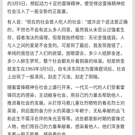
的3月5日，想起动力十足的雷锋精神，便觉得这雷锋精神给
社会注入了一股全新的正能量。
有人说：“现在的社会是人吃人的社会：”或许这个说法是正确
的，不然也不会有这么多人同意。虽然我从未否认过强者生
存，弱者淘汰的道理，但是我始终相信：无论变强或弱，人
与人之间的爱是不会变的。可是到了最后，我发现我错了，
单纯的我低估了人们的欲望。放眼望去，多少人纸醉金迷，
多少人醉生梦死，整个社会都充斥着铜臭的味道。但是转变
就发生在1963年3月5日，自毛泽东同志为雷锋题词后，社会
上出现了一股清风，刮走了污浊，刮走了阴暗。
随着雷锋精神在社会上盛行开来，一代又一代的人们受着雷
锋同志的感染，主动献身社会，用自己的力量去帮助他人，
推进着社会的发展。从拦惊马救儿童壮烈牺牲的着名烈士刘
英俊，到后面的奋力扑火的英雄少年赖宁，无私奉献的丛飞
和此生不需浮名伴的朱光亚等等。这些都是新时期的雷锋式
人物，他们用自己的力量奉献着，感染着他人，他们浑身散
发着一股正能量，感染着社会。