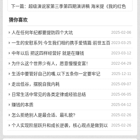
下一篇：
超级演说家第三季第四期演讲稿 海米提《我的红色
带子》
猜你喜欢
人在任何年纪都要提防四个大坑
2025-02-06
一生的安慰系列:今生我们相约携手爱情篇:前世五百
2023-03-25
次的回眸才换来今生的相遇
中年以后 把这四样经营好 就是在赚钱
2023-03-12
为什么这个世界少有人，愿意慢慢变富！
2022-04-29
生活中要管好自己的嘴,以下五条你一定要牢记
2025-12-11
走出低谷，摆脱自我内耗
2025-09-07
日常生活中常见的各类定律或经验总结
2025-06-05
赚钱的本质
2025-04-12
怎么拒绝别人是最合适、最礼貌?
2025-02-26
个人实现阶层跃升和成长逆袭，核心观点是做到以
2025-02-26
下八件事