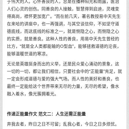
于伟大的人。心怀善良的人，总是在播种阳光和雨露，医治
人们心灵的创伤。同善良的人接触，智慧得到启迪，灵魂变
得高尚，襟怀更加宽广。”而在前几天，著名教授易中天先生
在来哈的讲座中，也一再强调，与其空谈信仰，不如坚守道
德底线，而这底线的标准之一，就是恻隐之心，而恻隐之心
的实质，就是善良。这种人性的善良，用易中天先生曾经的
比方，“就是全人类都能输的O型血”，能够拯救道德的沦丧，
能够温暖世道的寒凉。
无论是英雄挺身而出的义举，还是民众爱心涌动的景象，这
一切的一切，都让我们相信，只要社会中的“正能量”充足，就
一定会形成道德与爱的强大气场。而人性的美好和善良，也
最终一定能给这个世界带来无尽的力量，无尽的希望，像水
融入着水，像光簇拥着光。
传递正能量作文 范文二：人生还需正能量
弃我去者，昨日之日不可留；乱我心者，今日之日多烦忧。