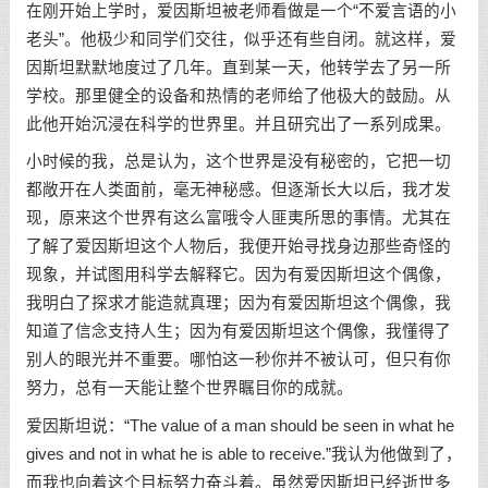
在刚开始上学时，爱因斯坦被老师看做是一个“不爱言语的小
老头”。他极少和同学们交往，似乎还有些自闭。就这样，爱
因斯坦默默地度过了几年。直到某一天，他转学去了另一所
学校。那里健全的设备和热情的老师给了他极大的鼓励。从
此他开始沉浸在科学的世界里。并且研究出了一系列成果。
小时候的我，总是认为，这个世界是没有秘密的，它把一切
都敞开在人类面前，毫无神秘感。但逐渐长大以后，我才发
现，原来这个世界有这么富哦令人匪夷所思的事情。尤其在
了解了爱因斯坦这个人物后，我便开始寻找身边那些奇怪的
现象，并试图用科学去解释它。因为有爱因斯坦这个偶像，
我明白了探求才能造就真理；因为有爱因斯坦这个偶像，我
知道了信念支持人生；因为有爱因斯坦这个偶像，我懂得了
别人的眼光并不重要。哪怕这一秒你并不被认可，但只有你
努力，总有一天能让整个世界瞩目你的成就。
爱因斯坦说：“The value of a man should be seen in what he
gives and not in what he is able to receive.”我认为他做到了，
而我也向着这个目标努力奋斗着。虽然爱因斯坦已经逝世多