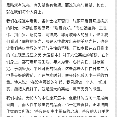
黑暗就有光亮，有失望也有希望。而这光亮与希望，其实，
就在我们每个人身上。
我们在报道中看到，当护士拉开窗帘，张丽莉看见照进病房
的阳光，不禁由衷地感叹：“活着真好。”而在张丽莉、王世
伟、荆百岁、谢尚威、高铁成、郭肖岐等人的身上，也让我
们看到了同样的阳光，那是人性散发出来的美丽光芒，也会
让我们感叹世界的美好与生命的坚强。正如本报在27日推出
的《发现黑龙江之美·大爱读本》对于六位英雄的解读，在他
们身上，都有着热爱生活、与人为善、心怀责任、目标坚
定、乐观坚强、平凡可爱的特质，这些都是人性在日常生活
中最美好的微茫，而在危难时刻，便会转化成闪电一样的力
量。诗人说：“在没有英雄的年代，我只想做一个人。”但其
实，能把人做好了，就是最大的英雄，就有无穷的能量。
我们相信，无论人的本性原来怎样，但最终的方向一定是向
善向上，而人性中最重要的品质，也一定是善良。正如法国
作家雨果所说：“善良是历史中稀有的珍珠，善良的人几乎优