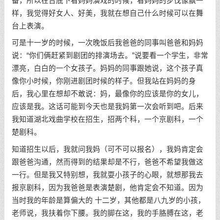
备，所以在台底下看妈妈演戏的时候，看妈妈的步伐像飘一
样，我觉得好女人、好美，我就在想自己什么时候可以在舞
台上表演。
可是十一岁的时候，一次晚饭后我爸爸的同事叫爸爸和妈妈
说：“你们俩赶紧到剧团的排演场去。”说要看一个学生，非常
漂亮，白白的一个女孩子。妈妈的同事跟她说，这个孩子真
像你小时候，你刚进剧团时候的样子。但我站在妈妈的身
后，我心里在想却不敢说：妈，最像你的应该是你的女儿，
应该是我。这话可能到今天也是我妈第一次会听到吧。后来
我知道湖北戏曲学校在招生，招两个科，一个京剧科，一个
楚剧科。
知道招生以后，我就问我妈（可不可以报名），我妈肯定会
跟爸爸沟通，然而得到的结果却是不行，爸爸不希望我做这
一行。但是我又特别想，我就耍小孩子的心眼，就想那我去
报京剧科，因为我爸爸是表演楚剧，他肯定会不知道。因为
当时我的年龄是算偏大的 十二岁，其他都是八九岁的小孩，
老师说，我扶着你下腰。我的脚在这，我的手胳膊在这，老