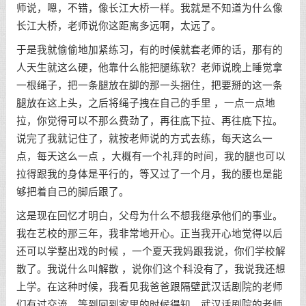
师说，嗯，不错，像长江大桥一样。我就是不知道为什么像
长江大桥，老师说你这距离多远啊，太远了。
于是我就偷偷地加紧练习，有的时候就套老师的话，那有的
人天生就这么硬，他靠什么能把腿练软？老师说晚上睡觉拿
一根绳子，把一条腿放在脚的那一头捆住，把要掰的这一条
腿放在这上头，之后将绳子拽在自己的手里 ，一点一点地
拉，你觉得可以不那么费劲了，再往底下拉、再往底下拉。
说完了我就记住了，就按老师说的方式去练，每天这么一
点，每天这么一点 ，大概有一个礼拜的时间，我的腿也可以
拉得跟我的身体是平行的，等又过了一个月，我的腰也是能
够把着自己的脚后跟了。
这是现在回忆才明白，父母为什么不想我继承他们的事业。
我在艺校的那三年，我非常地开心。正当我开心地觉得以后
还可以学整出戏的时候 ，一个夏天我妈跟我说，你们学校解
散了。我说什么叫解散 ，说你们这个科没有了，我说我还想
上学。在这种时候，我看见我爸爸跟隔壁武汉话剧院的老师
们有过交流。等到回到家里的时候得知，武汉话剧院的老师