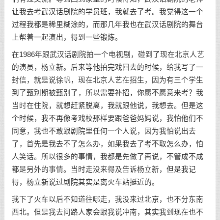
让我去考武汉话剧院的学员班，我就去了考。我觉得这一个
过程我都是稀里糊涂的，而那几年我也在武汉话剧院的舞台
上帮着一起演出，得到一些锻炼。
在1986年跟武汉话剧院拍一个电视剧，碰到了现在北京人艺
的演员，杨立新。后来等他拍完戏回去的时候，给我写了一
封信，就是说徐帆，现在北京人艺在招生，因为有三个学生
到了甄别期被甄别了，所以需要补招，你愿不愿意来考？我
当时在住院，就想赶紧脱离，我就跟他说，我想去。但是这
个时候，我不再像考戏校那样要跟爸爸妈妈说，我怕他们不
同意，我也不敢跟剧院里任何一个人说，因为我怕说出去
了，首先是我去不了怎么办，如果我去了考不取怎么办，怕
人笑话。所以很多的事情，我都是先做了再说，不管成不成
都是另外的事情。当时走没来得及告诉杨立新，但是我记
得，杨立新说过剧院其实是离火车站挺近的。
我下了火车以后不知道往哪走，我没来过北京，也不分东南
西北。但是我去问路人家会跟我说冲南，其实我到现在也不