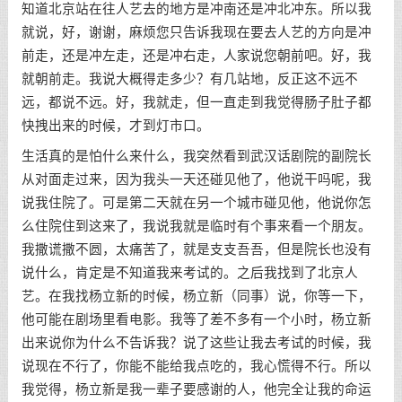
知道北京站在往人艺去的地方是冲南还是冲北冲东。所以我
就说，好，谢谢，麻烦您只告诉我现在要去人艺的方向是冲
前走，还是冲左走，还是冲右走，人家说您朝前吧。好，我
就朝前走。我说大概得走多少？有几站地，反正这不远不
远，都说不远。好，我就走，但一直走到我觉得肠子肚子都
快拽出来的时候，才到灯市口。
生活真的是怕什么来什么，我突然看到武汉话剧院的副院长
从对面走过来，因为我头一天还碰见他了，他说干吗呢，我
说我住院了。可是第二天就在另一个城市碰见他，他说你怎
么住院住到这来了，我说我就是临时有个事来看一个朋友。
我撒谎撒不圆，太痛苦了，就是支支吾吾，但是院长也没有
说什么，肯定是不知道我来考试的。之后我找到了北京人
艺。在我找杨立新的时候，杨立新（同事）说，你等一下，
他可能在剧场里看电影。我等了差不多有一个小时，杨立新
出来说你为什么不告诉我？说了这些让我去考试的时候，我
说现在不行了，你能不能给我点吃的，我心慌得不行。所以
我觉得，杨立新是我一辈子要感谢的人，他完全让我的命运