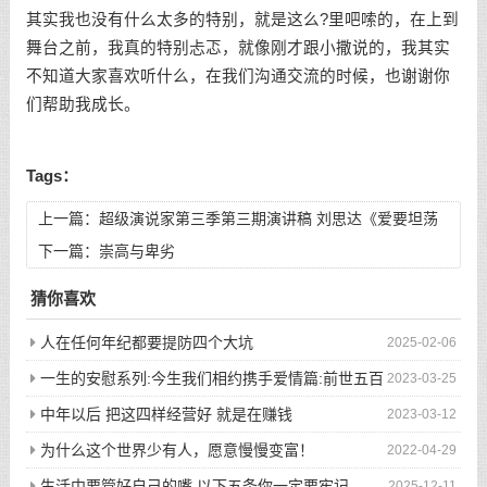
其实我也没有什么太多的特别，就是这么?里吧嗦的，在上到
舞台之前，我真的特别忐忑，就像刚才跟小撒说的，我其实
不知道大家喜欢听什么，在我们沟通交流的时候，也谢谢你
们帮助我成长。
Tags：
上一篇：
超级演说家第三季第三期演讲稿 刘思达《爱要坦荡
荡》
下一篇：
崇高与卑劣
猜你喜欢
人在任何年纪都要提防四个大坑
2025-02-06
一生的安慰系列:今生我们相约携手爱情篇:前世五百
2023-03-25
次的回眸才换来今生的相遇
中年以后 把这四样经营好 就是在赚钱
2023-03-12
为什么这个世界少有人，愿意慢慢变富！
2022-04-29
生活中要管好自己的嘴,以下五条你一定要牢记
2025-12-11