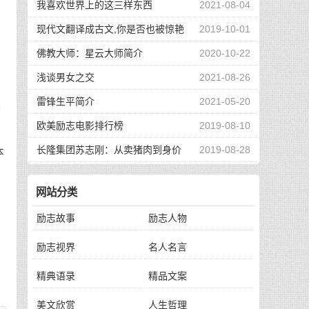
我喜欢世界上的这三样东西
2021-08-04
现代文翻译成古文,你是否也被惊艳
2019-10-01
到了
佛教大师：星云大师简介
2020-10-22
浅谈男女之交
2021-08-26
雷锋生平简介
2021-05-20
一
欧美励志电影排行榜
2019-08-10
长隆集团苏志刚：从卖猪肉到身价
2019-08-28
本
130亿，他的秘诀是？
网站分类
励志故事
励志人物
励志视界
名人名言
精典语录
精品文案
美文欣赏
人生哲理