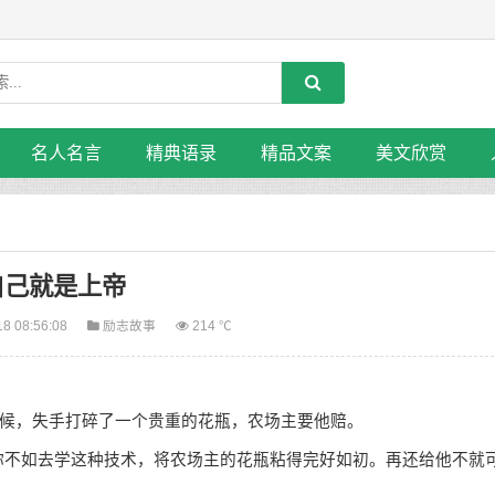
名人名言
精典语录
精品文案
美文欣赏
自己就是上帝
18 08:56:08
励志故事
214 ℃
候，失手打碎了一个贵重的花瓶，农场主要他赔。
你不如去学这种技术，将农场主的花瓶粘得完好如初。再还给他不就