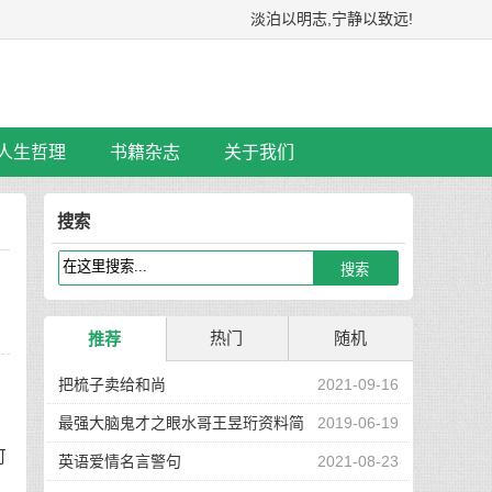
淡泊以明志,宁静以致远!
人生哲理
书籍杂志
关于我们
搜索
热门
随机
推荐
把梳子卖给和尚
2021-09-16
最强大脑鬼才之眼水哥王昱珩资料简
2019-06-19
可
介
英语爱情名言警句
2021-08-23