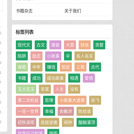
书籍杂志
关于我们
标签列表
6
5
现代文
古文
唐骏
大意
轻信
贪婪
2
陷阱
励志
小故事
伞
名人名言
9
保密
中年
赚钱
知足
三观
古代
1
书籍
成功
成功故事
相遇
爱情
7
玉兰花玉
变富
人生
没有
5
第二次机会
哲理
小故事大道理
岳飞
2
一花一世界
幸福
俞敏洪
败给谁
6
初秋读雨
底层逆袭
闹钟
醍醐灌顶
6
欣赏自己的美
烟雨