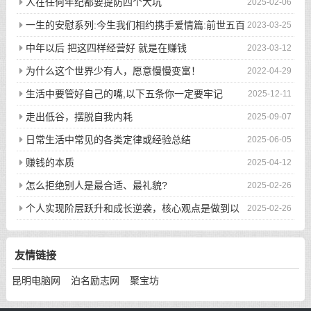
人在任何年纪都要提防四个大坑
2025-02-06
一生的安慰系列:今生我们相约携手爱情篇:前世五百
2023-03-25
次的回眸才换来今生的相遇
中年以后 把这四样经营好 就是在赚钱
2023-03-12
为什么这个世界少有人，愿意慢慢变富！
2022-04-29
生活中要管好自己的嘴,以下五条你一定要牢记
2025-12-11
走出低谷，摆脱自我内耗
2025-09-07
日常生活中常见的各类定律或经验总结
2025-06-05
赚钱的本质
2025-04-12
怎么拒绝别人是最合适、最礼貌?
2025-02-26
个人实现阶层跃升和成长逆袭，核心观点是做到以
2025-02-26
下八件事
友情链接
昆明电脑网
泊名励志网
聚宝坊