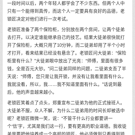
一段时间以后，两个年轻人都学会了不少东西。但两个人中
只有一个能得到真传，而这个人一定要具有良好的品德，老
锁匠决定对他们进行一次考试。
老锁匠准备了两个保险柜，分别放在两个房间，让两个徒弟
去打开。以决定谁能继承自己的技艺。结果大徒弟很快就打
开了保险柜，大概只用了10分钟，而二徒弟却用了半个小时
才打开，看来结果已经没有悬念了。老锁匠问大徒弟：“保险
柜里有什么？”大徒弟眼中放出了光亮：“师傅，里面有很多
钱，全是百元大钞。”问二徒弟同样的问题，二徒弟支吾了半
天说：“师傅，您只是让我开锁，并没有让我看里面有什么，
我就没看，所以，我……我不知道里面有什么。”话说到最
后，他的声音越来越小。
老锁匠笑着点了点头，郑重宣布二徒弟为他的正式接班人。
大徒弟不服，众人不解，为什么二徒弟用的时间长却被选中
呢？老锁匠微微一笑，说：“不管干什么行业都要讲一
个‘信'字，尤其是我们这一行，要有更高的职业道德。我收徒
弟是要把他培养成一个高超的锁匠，他必须做到只看得到锁