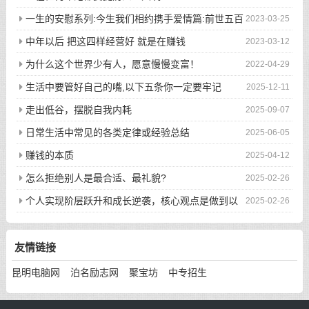
一生的安慰系列:今生我们相约携手爱情篇:前世五百
2023-03-25
次的回眸才换来今生的相遇
中年以后 把这四样经营好 就是在赚钱
2023-03-12
为什么这个世界少有人，愿意慢慢变富！
2022-04-29
生活中要管好自己的嘴,以下五条你一定要牢记
2025-12-11
走出低谷，摆脱自我内耗
2025-09-07
日常生活中常见的各类定律或经验总结
2025-06-05
赚钱的本质
2025-04-12
怎么拒绝别人是最合适、最礼貌?
2025-02-26
个人实现阶层跃升和成长逆袭，核心观点是做到以
2025-02-26
下八件事
友情链接
昆明电脑网
泊名励志网
聚宝坊
中专招生