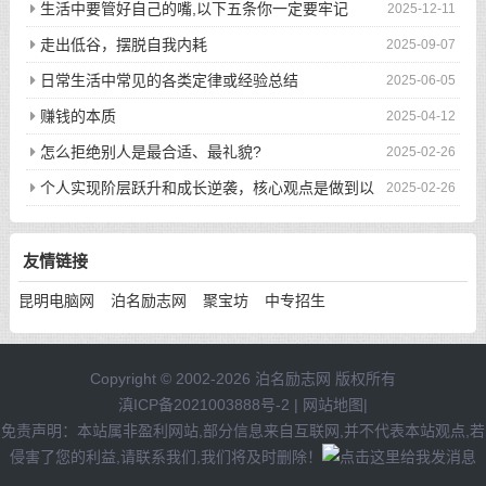
生活中要管好自己的嘴,以下五条你一定要牢记
2025-12-11
走出低谷，摆脱自我内耗
2025-09-07
日常生活中常见的各类定律或经验总结
2025-06-05
赚钱的本质
2025-04-12
怎么拒绝别人是最合适、最礼貌?
2025-02-26
个人实现阶层跃升和成长逆袭，核心观点是做到以
2025-02-26
下八件事
友情链接
昆明电脑网
泊名励志网
聚宝坊
中专招生
Copyright © 2002-2026 泊名励志网 版权所有
滇ICP备2021003888号-2
|
网站地图
|
免责声明：本站属非盈利网站,部分信息来自互联网,并不代表本站观点,若
侵害了您的利益,请联系我们,我们将及时删除！