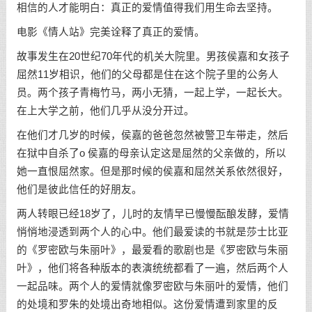
相信的人才能明白：真正的爱情值得我们用生命去坚持。
电影《情人站》完美诠释了真正的爱情。
故事发生在20世纪70年代的机关大院里。男孩侯嘉和女孩子
屈然11岁相识，他们的父母都是住在这个院子里的公务人
员。两个孩子青梅竹马，两小无猜，一起上学，一起长大。
在上大学之前，他们几乎从没分开过。
在他们才几岁的时候，侯嘉的爸爸忽然被警卫车带走，然后
在狱中自杀了o 侯嘉的母亲认定这是屈然的父亲做的，所以
她一直恨屈然家。但是那时候的侯嘉和屈然关系依然很好，
他们是彼此信任的好朋友。
两人转眼已经18岁了，儿时的友情早已慢慢酝酿发酵，爱情
悄悄地浸透到两个人的心中。他们最爱读的书就是莎士比亚
的《罗密欧与朱丽叶》，最爱看的歌剧也是《罗密欧与朱丽
叶》，他们将各种版本的表演统统都看了一遍，然后两个人
一起品味。两个人的爱情就像罗密欧与朱丽叶的爱情，他们
的处境和罗朱的处境出奇地相似。这份爱情遭到家里的反