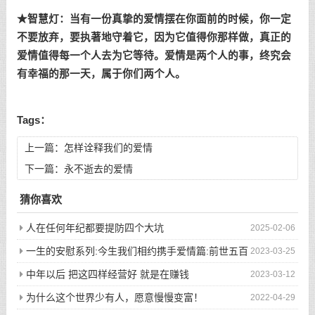
★智慧灯：当有一份真挚的爱情摆在你面前的时候，你一定
不要放弃，要执著地守着它，因为它值得你那样做，真正的
爱情值得每一个人去为它等待。爱情是两个人的事，终究会
有幸福的那一天，属于你们两个人。
Tags：
上一篇：
怎样诠释我们的爱情
下一篇：
永不逝去的爱情
猜你喜欢
人在任何年纪都要提防四个大坑
2025-02-06
一生的安慰系列:今生我们相约携手爱情篇:前世五百
2023-03-25
次的回眸才换来今生的相遇
中年以后 把这四样经营好 就是在赚钱
2023-03-12
为什么这个世界少有人，愿意慢慢变富！
2022-04-29