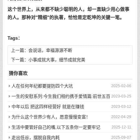
这个世界上，从来都不缺少聪明的人，却一直缺少用心做事
的人。那种对"精细"的执著，恰恰是定乾坤的关键一笔。
Tags：
上一篇：
会说话，幸福源源不断
下一篇：
小事成就大事，细节成就完美
猜你喜欢
人在任何年纪都要提防四个大坑
2025-02-06
一生的安慰系列:今生我们相约携手爱情篇:前世五百
2023-03-25
次的回眸才换来今生的相遇
中年以后 把这四样经营好 就是在赚钱
2023-03-12
为什么这个世界少有人，愿意慢慢变富！
2022-04-29
生活中要管好自己的嘴,以下五条你一定要牢记
2025-12-11
走出低谷，摆脱自我内耗
2025-09-07