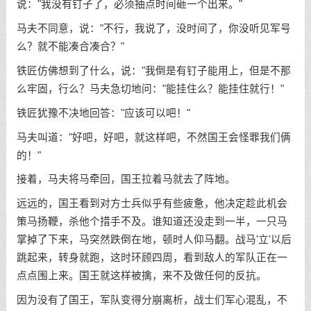
说："我没有钉子了，必须抽点时间砸一个出来。"
马夫不同意，说："不行，我说了，没时间了，你没听见军号
么？就不能凑合凑合？"
铁匠仿佛想到了什么，说："我倒是有钉子能用上，但是不那
么牢固，行么？马夫急切地问："能挂住么？能挂住就行！"
铁匠犹豫不决地回答："应该可以吧！"
马夫叫道："好吧，好吧，就这样吧，不然国王会怪罪我们俩
的！"
接着，马夫将马牵回，国王拉着马就去了阵地。
远远的，国王看到对方士兵似乎有些疲惫，他决定趁此机会
策马扬鞭，杀他个措手不及。谁知道还没走到一半，一只马
掌掉了下来，马突然跌倒在地，顿时人仰马翻。战马'立'以后
跳起来，转身就跑，这时环顾四周，看到敌人的军队正在一
点点围上来。国王就这样被擒，来不及做任何的反抗。
因为没有了国王，军队变得分崩离析，战士们军心混乱，不