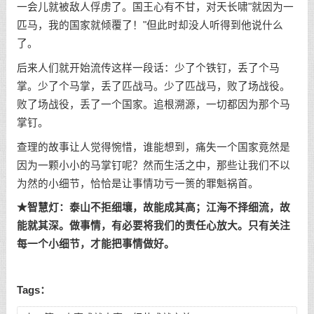
一会儿就被敌人俘虏了。国王心有不甘，对天长啸"就因为一
匹马，我的国家就倾覆了！"但此时却没人听得到他说什么
了。
后来人们就开始流传这样一段话：少了个铁钉，丢了个马
掌。少了个马掌，丢了匹战马。少了匹战马，败了场战役。
败了场战役，丢了一个国家。追根溯源，一切都因为那个马
掌钉。
查理的故事让人觉得惋惜，谁能想到，痛失一个国家竟然是
因为一颗小小的马掌钉呢？然而生活之中，那些让我们不以
为然的小细节，恰恰是让事情功亏一篑的罪魁祸首。
★智慧灯：泰山不拒细壤，故能成其高；江海不择细流，故
能就其深。做事情，有必要将我们的责任心放大。只有关注
每一个小细节，才能把事情做好。
Tags：