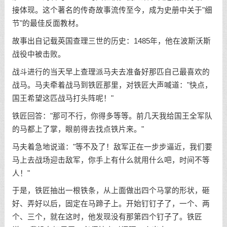
接体现。这个著名的传奇故事流传至今，成为史册中关于"细
节"的最佳反面教材。
故事出自记载英国查理三世的历史：1485年，他在波斯沃斯
战役中被击败。
战斗进行的当天早上查理派马夫去准备好那匹自己最喜欢的
战马。马夫牵着战马到铁匠那里，对铁匠大声喊道："快点，
国王希望这匹战马打头阵呢！"
铁匠回答："那可不行，你得多等等。前几天我给国王全军队
的马都上了掌，眼前得去找点铁片来。"
马夫着急地说道："等不及了！敌军正在一步步逼近，我们要
马上去战场迎击敌军，你手上有什么就用什么吧，时间不等
人！"
于是，铁匠抽出一根铁条，从上面做出四个马掌的形状，砸
好、弄好以后，固定在马蹄子上。开始钉钉子了，一个、两
个、三个，就在这时，他发现没有那第四个钉子了。铁匠