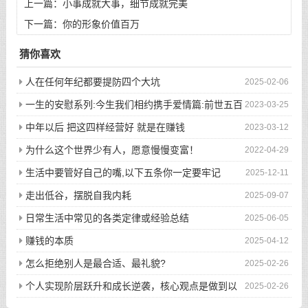
上一篇：
小事成就大事，细节成就完美
下一篇：
你的形象价值百万
猜你喜欢
人在任何年纪都要提防四个大坑
2025-02-06
一生的安慰系列:今生我们相约携手爱情篇:前世五百
2023-03-25
次的回眸才换来今生的相遇
中年以后 把这四样经营好 就是在赚钱
2023-03-12
为什么这个世界少有人，愿意慢慢变富！
2022-04-29
生活中要管好自己的嘴,以下五条你一定要牢记
2025-12-11
走出低谷，摆脱自我内耗
2025-09-07
日常生活中常见的各类定律或经验总结
2025-06-05
赚钱的本质
2025-04-12
怎么拒绝别人是最合适、最礼貌?
2025-02-26
个人实现阶层跃升和成长逆袭，核心观点是做到以
2025-02-26