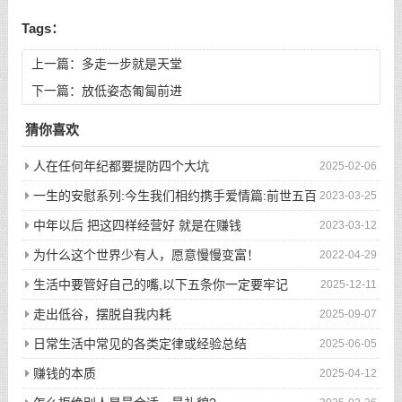
Tags：
上一篇：
多走一步就是天堂
下一篇：
放低姿态匍匐前进
猜你喜欢
人在任何年纪都要提防四个大坑
2025-02-06
一生的安慰系列:今生我们相约携手爱情篇:前世五百
2023-03-25
次的回眸才换来今生的相遇
中年以后 把这四样经营好 就是在赚钱
2023-03-12
为什么这个世界少有人，愿意慢慢变富！
2022-04-29
生活中要管好自己的嘴,以下五条你一定要牢记
2025-12-11
走出低谷，摆脱自我内耗
2025-09-07
日常生活中常见的各类定律或经验总结
2025-06-05
赚钱的本质
2025-04-12