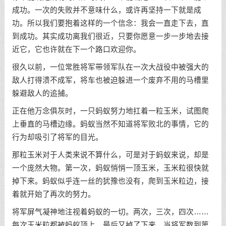
成功。一次的失败并不意味什么，或许再坚持一下就是成
功。所以我们要抱着这样的一个信念：我会一直走下去，直
到成功。其实成功离我们很近，只要你愿意一步一步地去接
近它，它也许就在下一个路口欢迎你。
很久以前，一位常胜将军带领军队在一次大战役中被强大的
敌人打得溃不成军，将车也被迫躲进一个废弃不用的马槽里
躲避敌人的追捕。
正在他万念俱灰时，一只蚂蚁努力地扛着一粒玉米，试图爬
上垂直的马槽边缘。蚂蚁当然不知道将军败北的事情，它的
行为却吸引了将军的目光。
那粒玉米对于人类来说不算什么，可是对于蚂蚁来说，却是
一个庞然大物。第一次，蚂蚁悄悄一顶玉米，玉米粒很快就
掉下来。蚂蚁似乎连一丝的犹豫也没有，爬到玉米粒边，接
着就开始了再次的努力。
将军屏气凝神地注视着蚂蚁的一切。两次，三次，四次……
每次玉米粒都被蚂蚁顶上，最后又掉了下来。当将军数到第