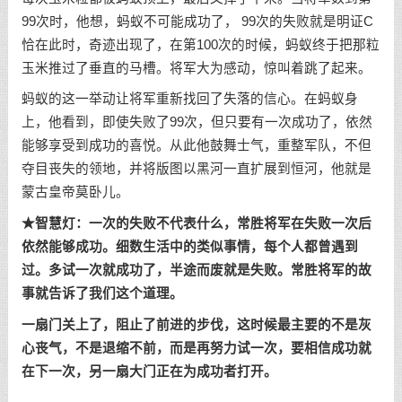
99次时，他想，蚂蚁不可能成功了， 99次的失败就是明证C
恰在此时，奇迹出现了，在第100次的时候，蚂蚁终于把那粒
玉米推过了垂直的马槽。将军大为感动，惊叫着跳了起来。
蚂蚁的这一举动让将军重新找回了失落的信心。在蚂蚁身
上，他看到，即使失败了99次，但只要有一次成功了，依然
能够享受到成功的喜悦。从此他鼓舞士气，重整军队，不但
夺目丧失的领地，并将版图以黑河一直扩展到恒河，他就是
蒙古皇帝莫卧儿。
★智慧灯：一次的失败不代表什么，常胜将军在失败一次后
依然能够成功。细数生活中的类似事情，每个人都曾遇到
过。多试一次就成功了，半途而废就是失败。常胜将军的故
事就告诉了我们这个道理。
一扇门关上了，阻止了前进的步伐，这时候最主要的不是灰
心丧气，不是退缩不前，而是再努力试一次，要相信成功就
在下一次，另一扇大门正在为成功者打开。