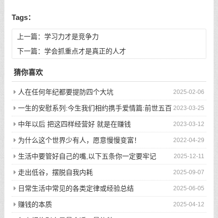
Tags：
上一篇：
学习力才是竞争力
下一篇：
学会抓重点才是真正的人才
猜你喜欢
人在任何年纪都要提防四个大坑
2025-02-06
一生的安慰系列:今生我们相约携手爱情篇:前世五百
2023-03-25
次的回眸才换来今生的相遇
中年以后 把这四样经营好 就是在赚钱
2023-03-12
为什么这个世界少有人，愿意慢慢变富！
2022-04-29
生活中要管好自己的嘴,以下五条你一定要牢记
2025-12-11
走出低谷，摆脱自我内耗
2025-09-07
日常生活中常见的各类定律或经验总结
2025-06-05
赚钱的本质
2025-04-12