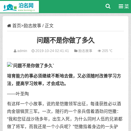
菜
单
首页
>
励志故事
/ 正文
问题不是你做了多久
admin
2019-10-24 02:41:41
励志故事
205 ℃
培育能力的事必须继续不断地去做，又必须随时改善学习方
法，提高学习效率，才会成功。
——叶圣陶
有这样一个小故事，说的是恺撒领军出征，每逢获胜必以酒
肉金银犒赏三军。一次，随行的一个亲兵借着酒劲问恺撒：
“我和您征战沙场多年，出生入死，为什么同时人伍的兄弟都
做了将军，而我还是一个小兵呢？”恺撒指着身边的一头驴