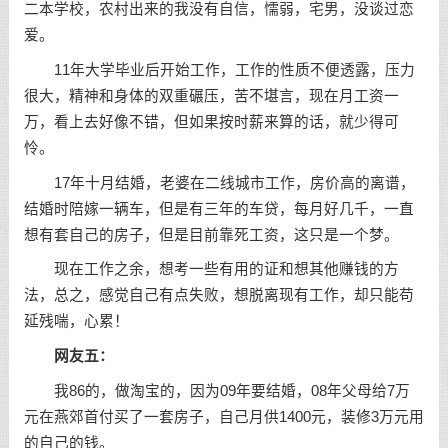
二本学校，农村出来的我没有
自信
，懦弱，宅男，没谈过恋
爱。
11年大学毕业后开始工作，工作的性质不便透露，压力
很大，精神和身体的双重碾压，苦不堪言，现在月工资一
万，看上去好像不错，但如果按时薪来算的话，就少得可
怜。
17年十月结婚，老婆在二线城市工作，房价高的离谱，
结婚时陪嫁一辆车，但是有三年的车贷，每月好几千，一直
想有套自己的房子，但是目前靠死工资，这只是一个梦。
现在工作之余，想考一些有用的证和想其他赚钱的方
法，总之，感觉自己有点失败，想脱离现有工作，却只能苟
延残喘，心累！
网友五：
我86的，做淘宝的，因为09年要结婚，08年父母给7万
元在燕郊首付买了一套房子，自己月供1400元，装修3万元用
的自己的钱。