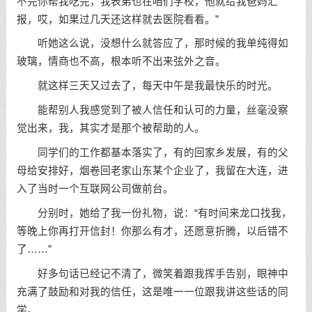
不完你帮我吃完，我表弟也在咱们学校，他就给我爸妈汇
报，哎，如果过几天还这样就去医院看看。”
听她这么说，没想什么就答应了，那时候的我单纯得如
玻璃，情商也不高，根本听不出来弦外之音。
就这样三天又过去了，每天中午是我最快乐的时光。
能帮别人我感觉到了被人信任和认可的力量，丝毫没察
觉出来，我，其实才是那个被帮助的人。
同学们的工作都基本落实了，有的回家乡发展，有的父
母给安排好，烟卷回老家山东某个企业了，我留在大连，进
入了当时一个互联网公司做前台。
分别时，她给了我一份礼物，说：“有时间来龙口找我，
等晚上你再打开信封！你那么有才，还愿意折腾，以后错不
了……”
好多句话已经记不清了，微笑着跟我挥手告别，眼神中
充满了
鼓励
和对我的信任，这是唯一一位跟我讲这些话的同
学。