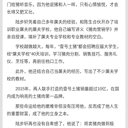
门给猪听音乐，因为他说猪和人一样，只有心情愉悦，才会
长得又肥又壮。
陆步轩凭着自己多年屠夫的经验，和陈生合伙开办了培
训职业屠夫的屠夫学校，他自己编写讲义《猪肉营销学》并
亲自授课，填补了屠夫专业学校和专业教材的空白。
学校越做越大，每年，“壹号土猪”都会招聘应届大学生，
经“屠夫学校”40天培训，
学习
猪肉分割、销售技巧、服务礼
仪、烹饪等，再前往档口工作。
此外，他还结合自己当屠夫的经历，写出了不少屠夫学
校的教材。
2015年，两人联手打造的壹号土猪销量超过10亿，在国
内成为响亮的土猪肉第一品牌。
那些命运给他的磨难非但没有压垮他，反而成了他人生
的重要财富，成了他的立身之本。
陆步轩再也没有自卑感了，他说了：将卖猪肉做到极