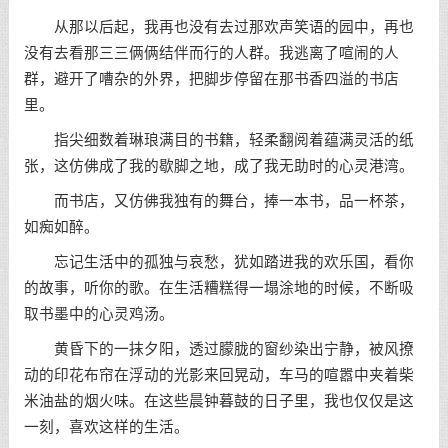
从那以后起，我再也没有去过那欢声笑语的园中，再也
没有去看那三三俩俩结伴而行的人群。我逃离了喧闹的人
群，避开了嘈杂的外界，把脚步停留在那书香四溢的书店
里。
指尖细数着琳琅满目的书籍，轻柔翻阅着蕴满灵活的纸
张，这仿佛成了我的歇脚之地，成了我无助时的心灵港湾。
而书店，又仿佛我独有的舞台，捧一本书，品一杯茶，
如痴如醉。
忘记生活中的孤独与哀愁，犹如踏进我的欢乐国，看你
的故事，听你的歌。在生活糟糕得一塌涂地的时候，不断吸
取书墨中的心灵鸡汤。
黄昏下的一抹夕阳，透过朦胧的窗纱染出宁静，被风撩
动的印花布帘在浮动的光影来回晃动，车马的喧嚣中夹着柴
米油盐的烟火味。在这些晨钟暮鼓的日子里，我也仅仅是这
一刻，喜欢这样的生活。