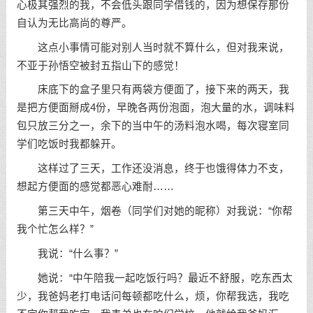
心极其强烈的我，不会低头跟同学借钱的，因为想保存那份
自认为无比高尚的尊严。
这点小事情可能对别人当时就不算什么，但对我来说，
不亚于孙悟空被封五指山下的感觉！
床底下的盒子里只有两袋方便面了，接下来的两天，我
是把方便面掰成4份，早晚各两份泡面，泡大量的水，调味料
包只放三分之一，余下的当中午的汤料泡水喝，每次寝室同
学们吃饭时我都躲开。
这样过了三天，工作还没消息，终于也饿得体力不支，
想起方便面的感觉都恶心难耐……
第三天中午，烟卷（同学们对她的昵称）对我说：“你帮
我个忙怎么样？”
我说：“什么事？”
她说：“中午陪我一起吃饭行吗？最近不舒服，吃东西太
少，我爸妈老打电话问每顿都吃什么，烦，你帮我选，我吃