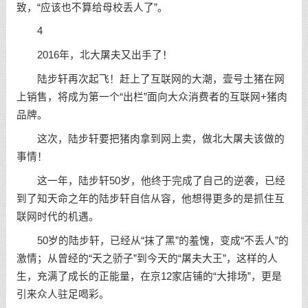
致，“应该也不算给母校丢人了”。
4
2016年，北大屠夫又出手了！
陆步轩再次起飞！赶上了互联网的大潮，壹号土猪在网
上销售，将成为第一个“出栏”面向大众消费者的互联网+猪肉
品牌。
这次，陆步轩要把猪肉拿到网上卖，做北大屠夫该做的
事情！
这一年，陆步轩50岁，他终于完成了自己的逆袭，已经
到了知天命之年的陆步轩
自信
从容，他想得更多的是抓住互
联网时代的机遇。
50岁的陆步轩，已经从“抹了黑”的羞愧，变成“不丢人”的
激情；从曾经的“天之骄子”到今天的“屠夫大王”，这样的人
生，充满了成长的
正能量
，在京12家店铺的“大排场”，更是
引来众人驻足喝彩。