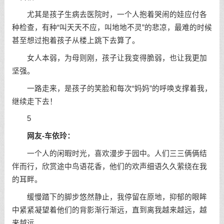
尤其是孩子生病去医院时，一个人抱着哭闹的娃应付各
种检查，有种“叫天天不应，叫地地不灵”的悲凉，最难的时候
甚至想过抱着孩子从楼上跳下去算了。
女人本弱，为母则刚，孩子让我变得脆弱，也让我更加
坚强
。
一路走来，是孩子的笑脸和每次“妈妈”的呼唤支撑着我，
继续走下去！
5
网友-车依玲：
一个人的闲暇时光，喜欢漫步于园中。人们三三俩俩结
伴而行，欣赏途中鸟语花香，他们的欢声细语久久萦绕在我
的耳畔。
缓慢踏下的脚步悠然静止，我停留在原地，抑郁的眼眸
中紧紧凝望着他们的背影渐行渐远，直到离我越来越远，越
来越远……