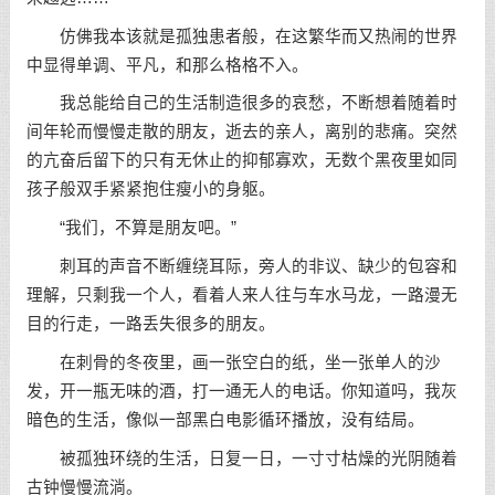
仿佛我本该就是孤独患者般，在这繁华而又热闹的世界
中显得单调、平凡，和那么格格不入。
我总能给自己的生活制造很多的哀愁，不断想着随着时
间年轮而慢慢走散的朋友，逝去的亲人，离别的悲痛。突然
的亢奋后留下的只有无休止的抑郁寡欢，无数个黑夜里如同
孩子般双手紧紧抱住瘦小的身躯。
“我们，不算是朋友吧。”
刺耳的声音不断缠绕耳际，旁人的非议、缺少的包容和
理解，只剩我一个人，看着人来人往与车水马龙，一路漫无
目的行走，一路丢失很多的朋友。
在刺骨的冬夜里，画一张空白的纸，坐一张单人的沙
发，开一瓶无味的酒，打一通无人的电话。你知道吗，我灰
暗色的生活，像似一部黑白电影循环播放，没有结局。
被孤独环绕的生活，日复一日，一寸寸枯燥的光阴随着
古钟慢慢流淌。