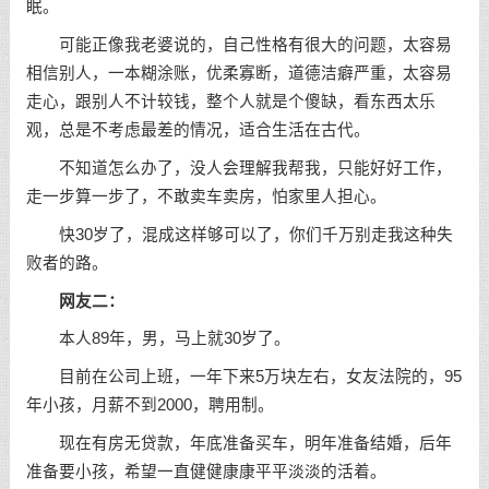
眠。
可能正像我老婆说的，自己性格有很大的问题，太容易
相信别人，一本糊涂账，优柔寡断，道德洁癖严重，太容易
走心，跟别人不计较钱，整个人就是个傻缺，看东西太
乐
观
，总是不考虑最差的情况，适合生活在古代。
不知道怎么办了，没人会理解我帮我，只能好好工作，
走一步算一步了，不敢卖车卖房，怕家里人担心。
快30岁了，混成这样够可以了，你们千万别走我这种失
败者的路。
网友二：
本人89年，男，马上就30岁了。
目前在公司上班，一年下来5万块左右，女友法院的，95
年小孩，月薪不到2000，聘用制。
现在有房无贷款，年底准备买车，明年准备结婚，后年
准备要小孩，希望一直健健康康平平淡淡的活着。