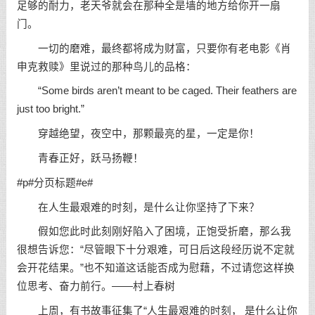
足够的耐力，老天爷就会在那种全是墙的地方给你开一扇
门。
一切的磨难，最终都将成为财富，只要你有老电影《肖
申克救赎》里说过的那种鸟儿的品格：
“Some birds aren’t meant to be caged. Their feathers are
just too bright.”
穿越绝望，夜空中，那颗最亮的星，一定是你！
青春正好，跃马扬鞭！
#p#分页标题#e#
在人生最艰难的时刻，是什么让你
坚持
了下来？
假如您此时此刻刚好陷入了困境，正饱受折磨，那么我
很想告诉您：“尽管眼下十分艰难，可日后这段经历说不定就
会开花结果。”也不知道这话能否成为慰藉，不过请您这样换
位思考、奋力前行。——
村上春树
上周，有书故事征集了“人生最艰难的时刻， 是什么让你