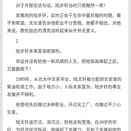
对于许智宏这句话，陆步轩当时只是黯然一笑！
卖猪肉的陆步轩，此时正处于
生命
中最灰暗的时期，看
不到希望。无论谁告诉他职业不分贵贱，他都不相信。对他
来说，那些励志的漂亮话听起来似乎并无意义。
2
陆步轩本来是该绝望的。
命运并没有给他一帆风顺的人生，把他高高捧起之后，
又狠狠砸下！
1989年，从北大中文系毕业，陆文轩被分配到长安县的
柴油机场工作。由于地方小，人际关系复杂，陆步轩的事业
发展并不顺利。
他曾经先后做过多种职业，开过化工厂，也做过不少小
生意。
陆文轩迷茫过，消沉过，但他没有堕落。在34岁的年
纪，为经济状况所迫，他操起了杀猪刀，开始了杀猪剁肉的