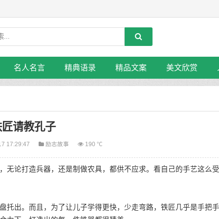
名人名言
精典语录
精品文案
美文欣赏
铁匠请教孔子
17 17:29:47
励志故事
190 ℃
无论打造兵器，还是制做农具，都供不应求。看自己的手艺这么
托出。而且，为了让儿子学得更快，少走弯路，铁匠几乎是手把