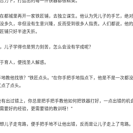
合力下，打造出的每一件铁器都很精美。
都城里再开一家铁匠铺，去独立谋生。他认为凭儿子的手艺，绝
没多久，非但没有生意兴隆，反而受到很多人指责。人们都说，他
匠铺只好半途夭折。
，儿子学得也是努力刻苦，怎么会没有学成呢？
于育人，便找圣人解惑。
教他找铁？”铁匠点头。“在你手把手地指点下，他是不是一次都
又点了点头。
有出过错上，你总是把手把手教他如何把铁器打好，一点出错的机
需要好的经验，更需要错的教训呀！”
儿子走弯路，便手把手地不让他出错，反而是让儿子走上了弯路