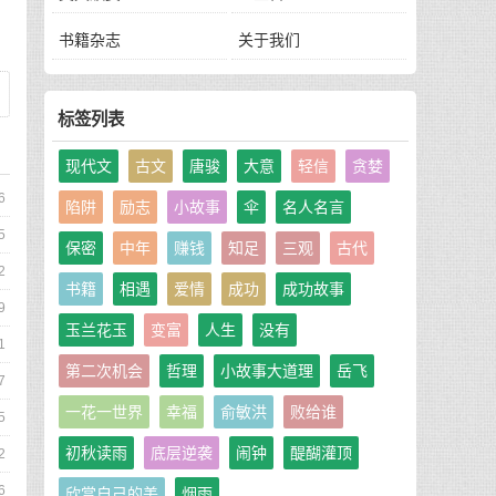
书籍杂志
关于我们
标签列表
现代文
古文
唐骏
大意
轻信
贪婪
6
陷阱
励志
小故事
伞
名人名言
5
保密
中年
赚钱
知足
三观
古代
2
书籍
相遇
爱情
成功
成功故事
9
玉兰花玉
变富
人生
没有
1
第二次机会
哲理
小故事大道理
岳飞
7
一花一世界
幸福
俞敏洪
败给谁
5
初秋读雨
底层逆袭
闹钟
醍醐灌顶
2
6
欣赏自己的美
烟雨