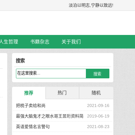
淡泊以明志,宁静以致远!
人生哲理
书籍杂志
关于我们
搜索
热门
随机
推荐
受
把梳子卖给和尚
2021-09-16
最强大脑鬼才之眼水哥王昱珩资料简
2019-06-19
介
英语爱情名言警句
2021-08-23
手