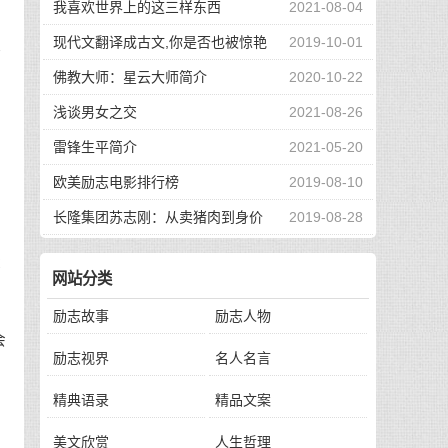
我喜欢世界上的这三样东西
2021-08-04
现代文翻译成古文,你是否也被惊艳
2019-10-01
对
到了
佛教大师：星云大师简介
2020-10-22
的
浅谈男女之交
2021-08-26
雷锋生平简介
2021-05-20
欧美励志电影排行榜
2019-08-10
长隆集团苏志刚：从卖猪肉到身价
2019-08-28
130亿，他的秘诀是？
没
网站分类
励志故事
励志人物
会
励志视界
名人名言
精典语录
精品文案
。
美文欣赏
人生哲理