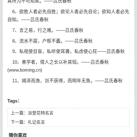
其所为不可知矣。——吕氏春秋
6、欲胜人者必先自胜；欲论人者必先自论；欲知人者必先
自知。——吕氏春秋
7、言之易，行之难。——吕氏春秋
8、流水不腐，户枢不蠹。——吕氏春秋
9、私视使目盲，私听使耳聋，私虑使心狂——吕氏春秋
10、善学者，借人之长以补其短。——吕氏春秋
(www.boming.cn)
11、竭泽而渔，岂不获得，而明年无鱼。——吕氏春秋
Tags：
上一篇：
派登花特名言
下一篇：
礼记名言
猜你喜欢