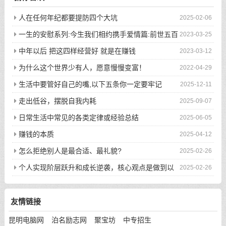
人在任何年纪都要提防四个大坑
2025-02-06
一生的安慰系列:今生我们相约携手爱情篇:前世五百
2023-03-25
次的回眸才换来今生的相遇
中年以后 把这四样经营好 就是在赚钱
2023-03-12
为什么这个世界少有人，愿意慢慢变富！
2022-04-29
生活中要管好自己的嘴,以下五条你一定要牢记
2025-12-11
走出低谷，摆脱自我内耗
2025-09-07
日常生活中常见的各类定律或经验总结
2025-06-05
赚钱的本质
2025-04-12
怎么拒绝别人是最合适、最礼貌?
2025-02-26
个人实现阶层跃升和成长逆袭，核心观点是做到以
2025-02-26
下八件事
友情链接
昆明电脑网
泊名励志网
聚宝坊
中专招生