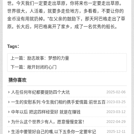
世。今天我们一定要走出草原，你将来也一定要走出草原。
世界很大，人活着，就要多走些地方，多看看，不要让你的
金币没有用就扔掉。”在父亲的鼓励下，那天阿巴格走出了草
原。长大后，阿巴格离开了家乡，成了一名优秀的船长。
Tags：
上一篇：
励志故事：梦想的力量
下一篇：
敞开封闭的心门
猜你喜欢
人在任何年纪都要提防四个大坑
2025-02-06
一生的安慰系列:今生我们相约携手爱情篇:前世五百
2023-03-25
次的回眸才换来今生的相遇
中年以后 把这四样经营好 就是在赚钱
2023-03-12
为什么这个世界少有人，愿意慢慢变富！
2022-04-29
生活中要管好自己的嘴,以下五条你一定要牢记
2025-12-11