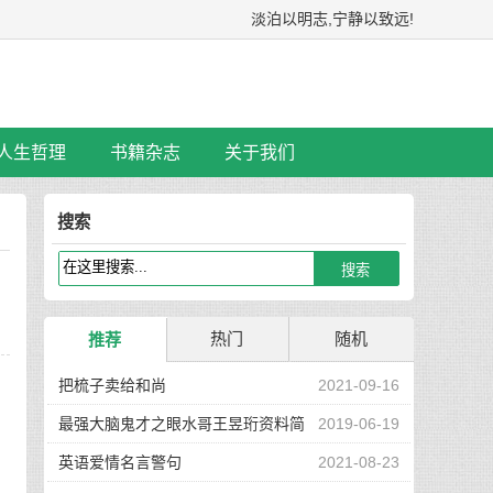
淡泊以明志,宁静以致远!
人生哲理
书籍杂志
关于我们
搜索
热门
随机
推荐
，
把梳子卖给和尚
2021-09-16
了
最强大脑鬼才之眼水哥王昱珩资料简
2019-06-19
介
英语爱情名言警句
2021-08-23