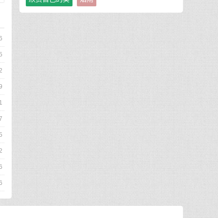
6
5
2
9
1
7
5
2
6
6