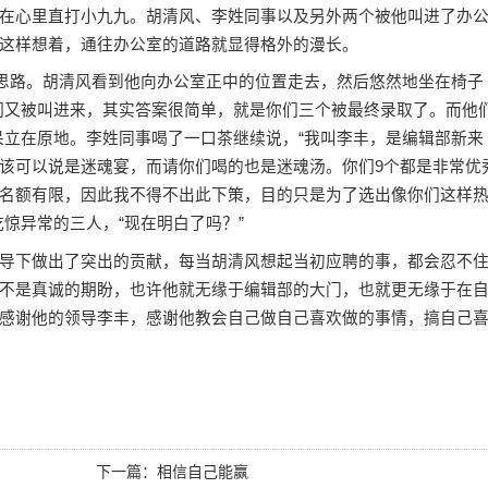
心里直打小九九。胡清风、李姓同事以及另外两个被他叫进了办
这样想着，通往办公室的道路就显得格外的漫长。
思路。胡清风看到他向办公室正中的位置走去，然后悠然地坐在椅子
们又被叫进来，其实答案很简单，就是你们三个被最终录取了。而他
呆立在原地。李姓同事喝了一口茶继续说，“我叫李丰，是编辑部新来
该可以说是迷魂宴，而请你们喝的也是迷魂汤。你们9个都是非常优
名额有限，因此我不得不出此下策，目的只是为了选出像你们这样
惊异常的三人，“现在明白了吗？”
下做出了突出的贡献，每当胡清风想起当初应聘的事，都会忍不
不是真诚的期盼，也许他就无缘于编辑部的大门，也就更无缘于在
感谢他的领导李丰，感谢他教会自己做自己喜欢做的事情，搞自己
下一篇：
相信自己能赢