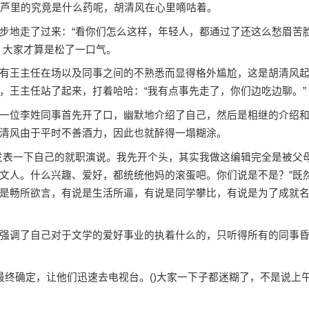
葫芦里的究竟是什么药呢，胡清风在心里嘀咕着。
地走了过来：“看你们怎么这样，年轻人，都通过了还这么愁眉苦
，大家才算是松了一口气。
王主任在场以及同事之间的不熟悉而显得格外尴尬，这是胡清风
，王主任站了起来，打着哈哈：“我有点事先走了，你们边吃边聊。”
位李姓同事首先开了口，幽默地介绍了自己，然后是相继的介绍
清风由于平时不善酒力，因此也就醉得一塌糊涂。
表一下自己的就职演说。我先开个头，其实我做这编辑完全是被父
文人。什么兴趣、爱好，都统统他妈的滚蛋吧。你们说是不是？”既
是畅所欲言，有说是生活所逼，有说是同学攀比，有说是为了成就
调了自己对于文学的爱好事业的执着什么的，只听得所有的同事
终确定，让他们迅速去电视台。()大家一下子都迷糊了，不是说上