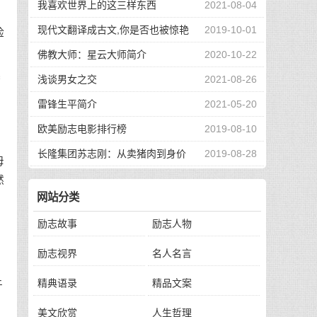
我喜欢世界上的这三样东西
2021-08-04
现代文翻译成古文,你是否也被惊艳
2019-10-01
脸
到了
佛教大师：星云大师简介
2020-10-22
起
浅谈男女之交
2021-08-26
雷锋生平简介
2021-05-20
和
欧美励志电影排行榜
2019-08-10
长隆集团苏志刚：从卖猪肉到身价
2019-08-28
母
130亿，他的秘诀是？
然
网站分类
名
励志故事
励志人物
昏
励志视界
名人名言
精典语录
精品文案
午
美文欣赏
人生哲理