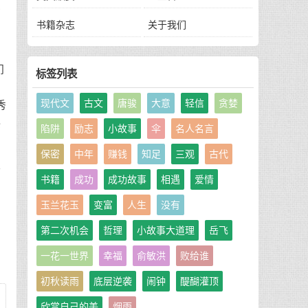
公
书籍杂志
关于我们
们
标签列表
现代文
古文
唐骏
大意
轻信
贪婪
秀
热
陷阱
励志
小故事
伞
名人名言
保密
中年
赚钱
知足
三观
古代
住
书籍
成功
成功故事
相遇
爱情
自
喜
玉兰花玉
变富
人生
没有
第二次机会
哲理
小故事大道理
岳飞
一花一世界
幸福
俞敏洪
败给谁
初秋读雨
底层逆袭
闹钟
醍醐灌顶
欣赏自己的美
烟雨