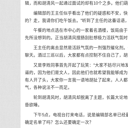
辑，而和胡清风一起通过面试的却有10个之多。他们
编辑部的王主任似乎看出了他们的疑惑和不安，快步
的？走，我请你们吃午饭去。”听到了主任的这番话语
午餐的地点选在市中心的一家着名酒楼，饭局由于有
先所没想到的。正当胡清风搜肠刮肚想极力活跃气氛时
王主任的离去显然是活跃气氛的一剂强烈催化剂。一
聊天。酒过三巡以后，大家都有点控制不住自己了，胡
又是李姓同事首先开起了玩笑：“大家不妨尽兴地发
逼的，因为他们是文人，因此他们也就希望我能够成为
有人开了头，大家你一言我一语地胡扯了起来，人人都
气，各种说法不一而足。
轮到胡清风时，胡清风却脱离了主题，长篇大论地强
昏欲睡。
下午5点，电视台打来电话，说是编辑部名单已经最
确定名单了吗？怎么还要确定一次？