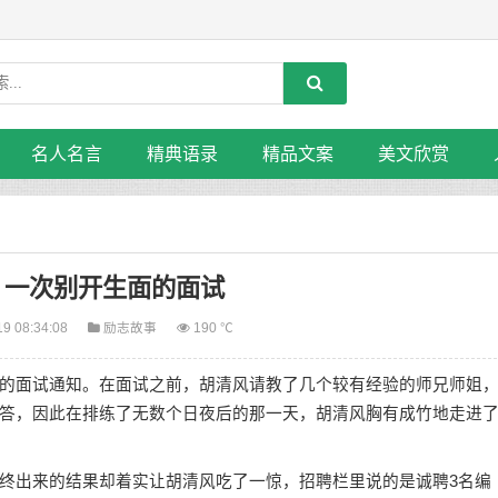
名人名言
精典语录
精品文案
美文欣赏
：一次别开生面的面试
19 08:34:08
励志故事
190 ℃
面试通知。在面试之前，胡清风请教了几个较有经验的师兄师姐
答，因此在排练了无数个日夜后的那一天，胡清风胸有成竹地走进
出来的结果却着实让胡清风吃了一惊，招聘栏里说的是诚聘3名编