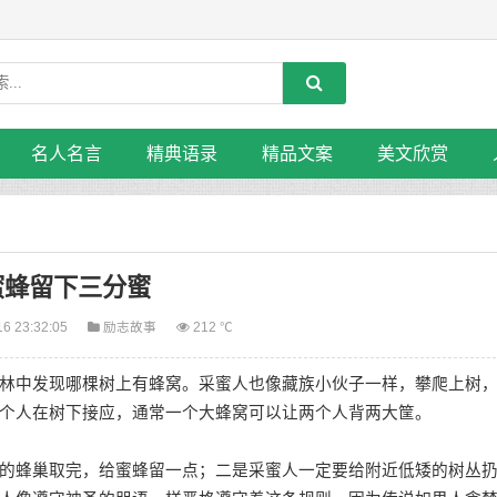
名人名言
精典语录
精品文案
美文欣赏
蜜蜂留下三分蜜
16 23:32:05
励志故事
212 ℃
中发现哪棵树上有蜂窝。采蜜人也像藏族小伙子一样，攀爬上树
个人在树下接应，通常一个大蜂窝可以让两个人背两大筐。
蜂巢取完，给蜜蜂留一点；二是采蜜人一定要给附近低矮的树丛