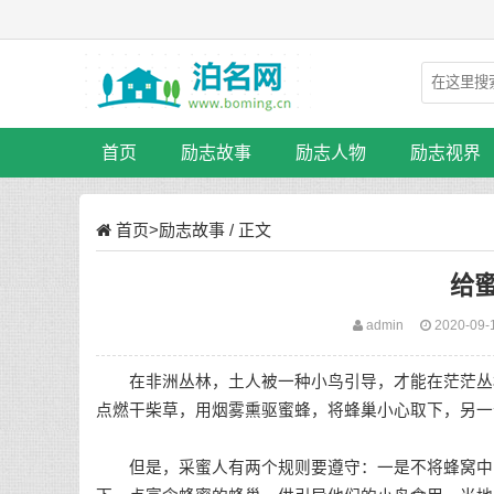
首页
励志故事
励志人物
励志视界
首页
>
励志故事
/ 正文
给
admin
2020-09-
在非洲丛林，土人被一种小鸟引导，才能在茫茫丛林
点燃干柴草，用烟雾熏驱蜜蜂，将蜂巢小心取下，另一
但是，采蜜人有两个规则要遵守：一是不将蜂窝中的