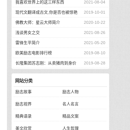
婪
我喜欢世界上的这三样东西
2021-08-04
现代文翻译成古文,你是否也被惊艳
2019-10-01
到了
佛教大师：星云大师简介
2020-10-22
浅谈男女之交
2021-08-26
雷锋生平简介
2021-05-20
微
欧美励志电影排行榜
2019-08-10
人
长隆集团苏志刚：从卖猪肉到身价
2019-08-28
130亿，他的秘诀是？
：
网站分类
励志故事
励志人物
励志视界
名人名言
品
精典语录
精品文案
，
美文欣赏
人生哲理
五