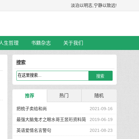
淡泊以明志,宁静以致远!
人生哲理
书籍杂志
关于我们
搜索
热门
随机
推荐
，
把梳子卖给和尚
2021-09-16
最强大脑鬼才之眼水哥王昱珩资料简
2019-06-19
介
英语爱情名言警句
2021-08-23
扔