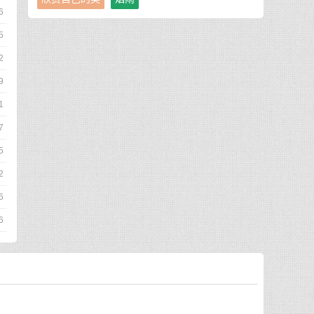
6
5
2
9
1
7
5
2
6
6