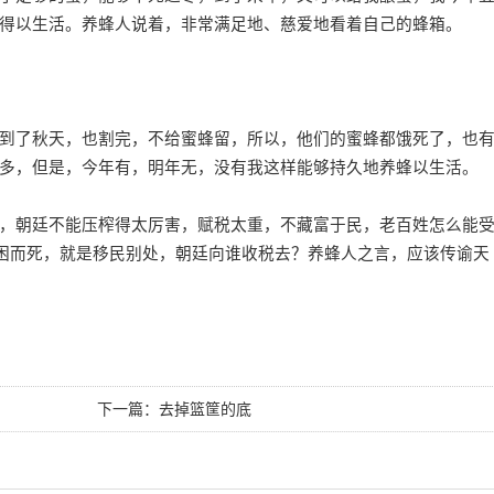
得以生活。养蜂人说着，非常满足地、慈爱地看着自己的蜂箱。
了秋天，也割完，不给蜜蜂留，所以，他们的蜜蜂都饿死了，也
多，但是，今年有，明年无，没有我这样能够持久地养蜂以生活。
朝廷不能压榨得太厉害，赋税太重，不藏富于民，老百姓怎么能
穷困而死，就是移民别处，朝廷向谁收税去？养蜂人之言，应该传谕天
下一篇：
去掉篮筐的底