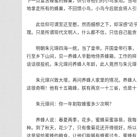
下一点富含蜂蜜的蜂巢，供引导他们的小鸟食用。当地
地拿走所有的蜂巢，不回馈小鸟，小鸟今后就会将人引
此信仰可谓至迂至憨，然而细想之下，却深感“近乎
理。只是所谓现代文明人，什么都不信，只信自己能贪
明朝朱元璋四海一统，当了皇帝。开国皇帝行事，不
行至乡下山间，见一养蜂人辛勤地侍弄蜂箱，工作的样
谈话很投机，朱元璋问养蜂人年龄，此人竟然与朱元璋
朱元璋兴致大增，再问养蜂人家里的情况。养蜂人无
这很奇啊！他有十五箱蜂，朕有两京一十三省，也是十
朱元璋问：你一年割取蜂蜜多少次啊？
养蜂人说：春夏两季，花多，蜜蜂采蜜容易，我每个
种。到了秋天，花少了，只有像菊花还开得很好，所以
这是留给蜜蜂的粮食，让他们能够有蜂蜜过冬。蜜蜂有