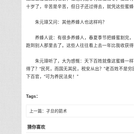
十岁了，辛苦是辛苦，但日子还过得去，就凭这些蜜蜂
朱元璋又问：其他养蜂人也这样吗？
养蜂人说：有很多养蜂人，春夏季节把蜂蜜割完，到
跑到别人那里去了。这些人往往看上去一年比我收获得
朱元璋听了，大为感慨：天下百姓就像这蜜蜂一样，
得了？“民死，而国无其民，税安从出？”老百姓不是
下百官，“可为养民法矣！”
Tags：
上一篇：
孑旦的箭术
猜你喜欢