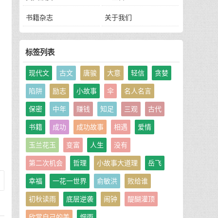
书籍杂志
关于我们
标签列表
有
现代文
古文
唐骏
大意
轻信
贪婪
陷阱
励志
小故事
伞
名人名言
受
保密
中年
赚钱
知足
三观
古代
书籍
成功
成功故事
相遇
爱情
玉兰花玉
变富
人生
没有
第二次机会
哲理
小故事大道理
岳飞
幸福
一花一世界
俞敏洪
败给谁
初秋读雨
底层逆袭
闹钟
醍醐灌顶
欣赏自己的美
烟雨