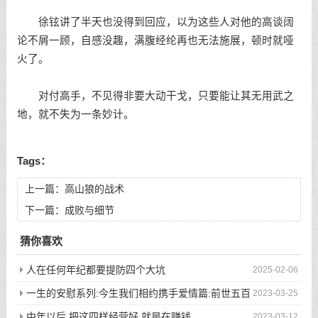
徐铉讲了半天也没得到回应，以为这些人对他的高谈阔
论不屑一顾，自感没趣，满腹经纶再也无法施展，顿时就哑
火了。
对付高手，不见得非要大动干戈，只要能让其无用武之
地，就不失为一条妙计。
Tags：
上一篇：
高山狼的战术
下一篇：
成败与细节
猜你喜欢
人在任何年纪都要提防四个大坑
2025-02-06
一生的安慰系列:今生我们相约携手爱情篇:前世五百
2023-03-25
次的回眸才换来今生的相遇
中年以后 把这四样经营好 就是在赚钱
2023-03-12