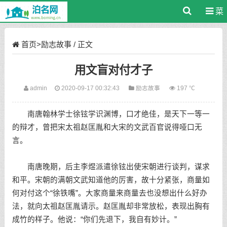
菜
单
首页
>
励志故事
/ 正文
用文盲对付才子
admin
2020-09-17 00:32:43
励志故事
197 ℃
南唐翰林学士徐铉学识渊博，口才绝佳，是天下一等一
的辩才，曾把宋太祖赵匡胤和大宋的文武百官说得哑口无
言。
南唐晚期，后主李煜派遣徐铉出使宋朝进行谈判，谋求
和平。宋朝的满朝文武知道他的厉害，故十分紧张，商量如
何对付这个“徐铁嘴”。大家商量来商量去也没想出什么好办
法，就向太祖赵匡胤请示。赵匡胤却非常放松，表现出胸有
成竹的样子。他说：“你们先退下，我自有妙计。”