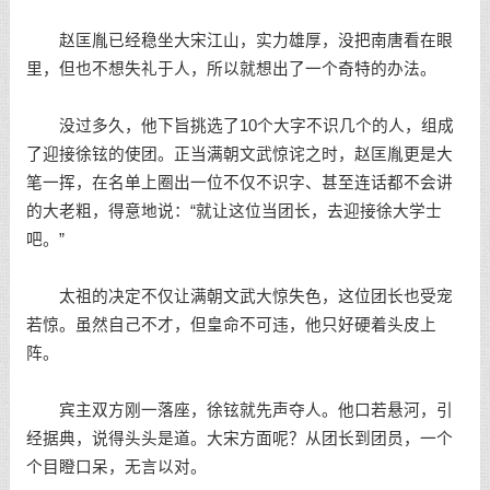
赵匡胤已经稳坐大宋江山，实力雄厚，没把南唐看在眼
里，但也不想失礼于人，所以就想出了一个奇特的办法。
没过多久，他下旨挑选了10个大字不识几个的人，组成
了迎接徐铉的使团。正当满朝文武惊诧之时，赵匡胤更是大
笔一挥，在名单上圈出一位不仅不识字、甚至连话都不会讲
的大老粗，得意地说：“就让这位当团长，去迎接徐大学士
吧。”
太祖的决定不仅让满朝文武大惊失色，这位团长也受宠
若惊。虽然自己不才，但皇命不可违，他只好硬着头皮上
阵。
宾主双方刚一落座，徐铉就先声夺人。他口若悬河，引
经据典，说得头头是道。大宋方面呢？从团长到团员，一个
个目瞪口呆，无言以对。