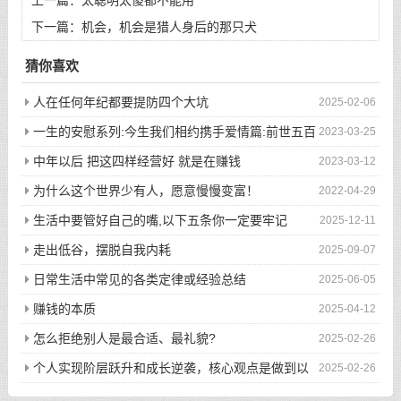
上一篇：
太聪明太傻都不能用
下一篇：
机会，机会是猎人身后的那只犬
猜你喜欢
人在任何年纪都要提防四个大坑
2025-02-06
一生的安慰系列:今生我们相约携手爱情篇:前世五百
2023-03-25
次的回眸才换来今生的相遇
中年以后 把这四样经营好 就是在赚钱
2023-03-12
为什么这个世界少有人，愿意慢慢变富！
2022-04-29
生活中要管好自己的嘴,以下五条你一定要牢记
2025-12-11
走出低谷，摆脱自我内耗
2025-09-07
日常生活中常见的各类定律或经验总结
2025-06-05
赚钱的本质
2025-04-12
怎么拒绝别人是最合适、最礼貌?
2025-02-26
个人实现阶层跃升和成长逆袭，核心观点是做到以
2025-02-26
下八件事