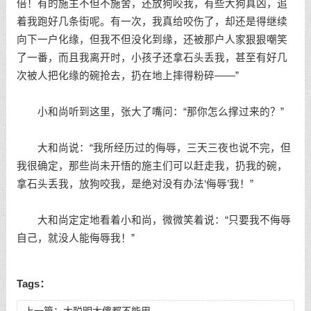
倍！有的施主不但不施舍，还放狗咬我，有些大狗真凶，追
着我跑好几条街呢。有一次，我真给咬伤了，却还是得继续
向下一户化缘，但我不但没化到缘，还被那户人家狠狠嘲笑
了一番，而且我离开时，小孩子还拿石头丢我，甚至有好几
次被人把化缘的碗抢去，扔在地上摔得粉碎——”
小和尚听到这里，张大了嘴问：“那你怎么撑过来的？”
大和尚说：“我所经历过的侮辱，三天三夜也说不完，但
我很确定，那些尚未开悟的施主们可以赶走我，扔我的碗，
拿石头丢我，放狗咬我，是绝对没有办法‘侮辱’我！”
大和尚定定地看着小和尚，微微笑着说：“只要我不侮辱
自己，就没人能侮辱我！”
Tags：