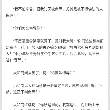
“我不怕辛苦，但我讨厌被侮辱，尤其是被不懂佛法的人
侮辱！”
“他们怎么侮辱你？”
“不愿意施舍饭菜就算了，竟对我大骂：‘你们这些和尚都
是骗子，利用一般人的善心骗吃骗喝！’‘打着佛祖名号到处骗
人！’‘小小年纪不好好学个手艺讨生活，只会念经，真不长
进！’等等。”
大和尚闻言笑了，说：“这就叫侮辱？”
小和尚见大和尚还是一派镇定自若，就委屈地回嘴：“当
然，这还不叫侮辱？”
大和尚继续说：“你所遇到的，我都遇过，而且糟上十