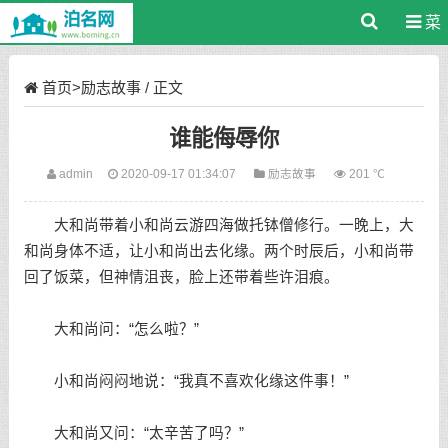
菜
单
首页
>
励志故事
/ 正文
谁能侮辱你
admin
2020-09-17 01:34:07
励志故事
201 ℃
大和尚带着小和尚云游四海做托钵僧修行。一晚上，大
和尚身体不适，让小和尚出去化缘。两个时辰后，小和尚带
回了饭菜，但神情沮丧，脸上还带着些许泪痕。
大和尚问：“怎么啦？”
小和尚闷闷地说：“我真不喜欢化缘这件事！”
大和尚又问：“太辛苦了吗？”