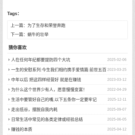
Tags：
上一篇：
为了生存和荣誉奔跑
下一篇：
蜗牛的壮举
猜你喜欢
人在任何年纪都要提防四个大坑
2025-02-06
一生的安慰系列:今生我们相约携手爱情篇:前世五百
2023-03-25
次的回眸才换来今生的相遇
中年以后 把这四样经营好 就是在赚钱
2023-03-12
为什么这个世界少有人，愿意慢慢变富！
2022-04-29
生活中要管好自己的嘴,以下五条你一定要牢记
2025-12-11
走出低谷，摆脱自我内耗
2025-09-07
日常生活中常见的各类定律或经验总结
2025-06-05
赚钱的本质
2025-04-12