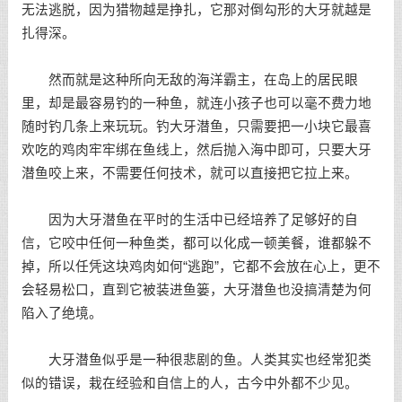
无法逃脱，因为猎物越是挣扎，它那对倒勾形的大牙就越是
扎得深。
然而就是这种所向无敌的海洋霸主，在岛上的居民眼
里，却是最容易钓的一种鱼，就连小孩子也可以毫不费力地
随时钓几条上来玩玩。钓大牙潜鱼，只需要把一小块它最喜
欢吃的鸡肉牢牢绑在鱼线上，然后抛入海中即可，只要大牙
潜鱼咬上来，不需要任何技术，就可以直接把它拉上来。
因为大牙潜鱼在平时的生活中已经培养了足够好的自
信，它咬中任何一种鱼类，都可以化成一顿美餐，谁都躲不
掉，所以任凭这块鸡肉如何“逃跑”，它都不会放在心上，更不
会轻易松口，直到它被装进鱼篓，大牙潜鱼也没搞清楚为何
陷入了绝境。
大牙潜鱼似乎是一种很悲剧的鱼。人类其实也经常犯类
似的错误，栽在经验和自信上的人，古今中外都不少见。