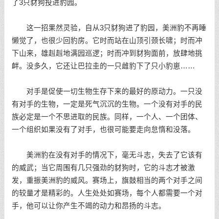
了3只豺狗投进豹园。
这一招果然灵验，自从3只豺狗进了豹园，美洲豹不再睡
懒觉了，也很少回豹房。它时而站在山顶引颈长啸；时而冲
下山来，雄赳赳地满园巡逻；时而冲到豺狗面前，放肆地挑
衅。没多久，它还让巴拉圭的一只雌豹下了只小豹崽……
对手是促使一切生物生存下来的最好的原动力。一只没
有对手的生物，一定是死气沉沉的生物。一个没有对手的民
族必定是一个不思进取的民族。同样，一个人、一个团体、
一个组织如果没有了对手，也很可能要走向怠惰和没落。
美洲豹在没有对手的情况下，毫无斗志，失去了它该有
的威武；当它周围有几只强劲的豺狗时，它的斗志才被激
发，重振美洲豹的威风。赛场上，旗鼓相当的两个对手之间
的较量才是精彩的。人生处处如赛场，每个人都需要一个对
手，他可以让你产生不竭的动力和昂扬的斗志。