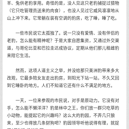
羊、兔供老豹享用。奇怪的是，没人见这只老豹捕捉过猎物
（它只吃管理员送来的肉食），也没人见过它威风凛凛地从
山上冲下来。它常躺在装有空调的豹房，吃了睡，睡了吃。
一些市民说它太孤独了。说一只没有爱情、没有伴侣的
老豹，怎么能有精神呢？于是大家自愿集资，又通过外交渠
道，与哥伦比亚和巴拉圭达成协议，定期从他们那儿租雌豹
来陪它生活。
然而，这项人道主义之举，并没给那只美洲豹带来多大
改观，它最多陪女友走出豹房，到阳光下站一站，不久又回
到它睡卧的地方。人们不知道它还有什么不满足的地方。
一天，一位来参观的市民说，对手是原动力。它没有对
手，怎么能不懒洋洋？豹是林中之王，你们放一群只吃草的
小动物，能提起它的兴趣吗？这么大的豹园，不弄几只狼
来，至少也得放几条豺狗吧？豹园领导听他说得有理，就捉