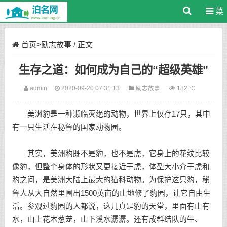
菜
单
首页
>
励志故事
/ 正文
生存之道：如何成为自己的“超级英雄”
admin
2020-09-20 07:31:13
励志故事
182 ℃
美洲豹是一种濒临灭绝的动物，世界上仅存17只，其中
有一只生活在秘鲁的国家动物园。
其实，美洲豹既不是豹，也不是虎，它身上的花纹比较
像豹，但整个身体的形状又更接近于虎，体型大小介于虎和
豹之间，是美洲大陆上最大的猫科动物。为保护这只豹，秘
鲁人从大自然里圈出1500英亩的山地修了豹园，让它自由生
活。参观过豹园的人都说，这儿真是豹的天堂，里面有山有
水，山上花木葱茏，山下溪水潺潺。还有成群结队的牛、