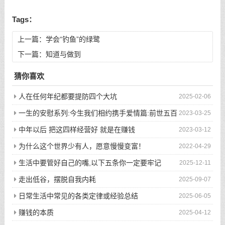
Tags：
上一篇：
学会“钓鱼”的绿鹭
下一篇：
知道与做到
猜你喜欢
人在任何年纪都要提防四个大坑
2025-02-06
一生的安慰系列:今生我们相约携手爱情篇:前世五百
2023-03-25
次的回眸才换来今生的相遇
中年以后 把这四样经营好 就是在赚钱
2023-03-12
为什么这个世界少有人，愿意慢慢变富！
2022-04-29
生活中要管好自己的嘴,以下五条你一定要牢记
2025-12-11
走出低谷，摆脱自我内耗
2025-09-07
日常生活中常见的各类定律或经验总结
2025-06-05
赚钱的本质
2025-04-12