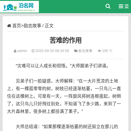
菜
单
首页
>
励志故事
/ 正文
苦难的作用
admin
2020-09-20 08:34:58
励志故事
195 ℃
“灾难可以让人成长和彻悟。”大师跟弟子们讲道。
见弟子们一脸疑惑，大师解释：“在一大片荒凉的土地
上，有一棵孤零零的树，树枝已经逐渐枯萎，一只鸟儿一直
住在这棵树上。可是有一天，一阵旋风将树连根拔起，树倒
了，这只鸟儿只好飛往别处，不知道飞了多少路，来到了一
大片森林里，很多树上都挂满了果子。”
大师总结道：“如果那棵逐渐枯萎的树还挺立在那儿的