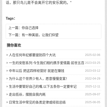
话，那只鸟儿是不会离开它的安乐窝的。”
Tags：
上一篇：
你自己选择
下一篇：
有一种美丽，让我们仰望
猜你喜欢
人在任何年纪都要提防四个大坑
2025-02-06
一生的安慰系列:今生我们相约携手爱情篇:前世五百
2023-03-25
次的回眸才换来今生的相遇
中年以后 把这四样经营好 就是在赚钱
2023-03-12
为什么这个世界少有人，愿意慢慢变富！
2022-04-29
生活中要管好自己的嘴,以下五条你一定要牢记
2025-12-11
走出低谷，摆脱自我内耗
2025-09-07
日常生活中常见的各类定律或经验总结
2025-06-05