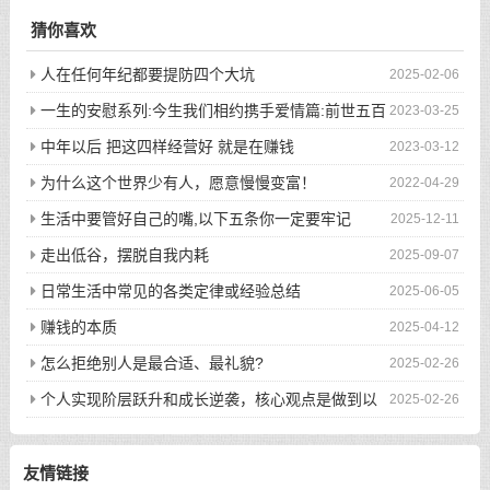
猜你喜欢
人在任何年纪都要提防四个大坑
2025-02-06
一生的安慰系列:今生我们相约携手爱情篇:前世五百
2023-03-25
次的回眸才换来今生的相遇
中年以后 把这四样经营好 就是在赚钱
2023-03-12
为什么这个世界少有人，愿意慢慢变富！
2022-04-29
生活中要管好自己的嘴,以下五条你一定要牢记
2025-12-11
走出低谷，摆脱自我内耗
2025-09-07
日常生活中常见的各类定律或经验总结
2025-06-05
赚钱的本质
2025-04-12
怎么拒绝别人是最合适、最礼貌?
2025-02-26
个人实现阶层跃升和成长逆袭，核心观点是做到以
2025-02-26
下八件事
友情链接