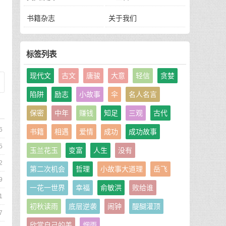
书籍杂志
关于我们
标签列表
现代文
古文
唐骏
大意
轻信
贪婪
陷阱
励志
小故事
伞
名人名言
保密
中年
赚钱
知足
三观
古代
6
书籍
相遇
爱情
成功
成功故事
5
玉兰花玉
变富
人生
没有
2
第二次机会
哲理
小故事大道理
岳飞
9
一花一世界
幸福
俞敏洪
败给谁
1
初秋读雨
底层逆袭
闹钟
醍醐灌顶
7
欣赏自己的美
烟雨