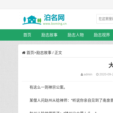
首页
励志故事
励志人物
励志视界
首页
>
励志故事
/ 正文
admin
2020-09-
有这么一则禅宗公案。
某僧人问赵州从稔禅师：“听说你亲自见到了南泉普