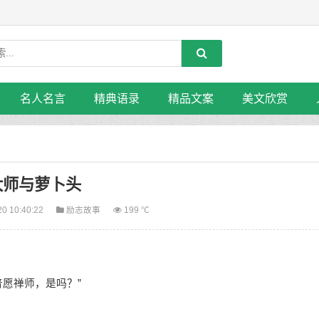
名人名言
精典语录
精品文案
美文欣赏
大师与萝卜头
20 10:40:22
励志故事
199 ℃
愿禅师，是吗？”