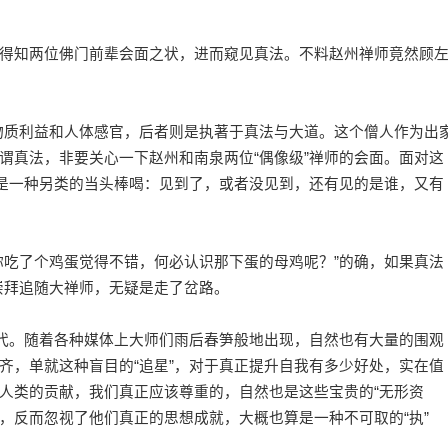
知两位佛门前辈会面之状，进而窥见真法。不料赵州禅师竟然顾
物质利益和人体感官，后者则是执著于真法与大道。这个僧人作为出
谓真法，非要关心一下赵州和南泉两位“偶像级”禅师的会面。面对这
算是一种另类的当头棒喝：见到了，或者没见到，还有见的是谁，又有
！
吃了个鸡蛋觉得不错，何必认识那下蛋的母鸡呢？”的确，如果真法
目崇拜追随大禅师，无疑是走了岔路。
代。随着各种媒体上大师们雨后春笋般地出现，自然也有大量的围观
齐，单就这种盲目的“追星”，对于真正提升自我有多少好处，实在值
人类的贡献，我们真正应该尊重的，自然也是这些宝贵的“无形资
明，反而忽视了他们真正的思想成就，大概也算是一种不可取的“执”