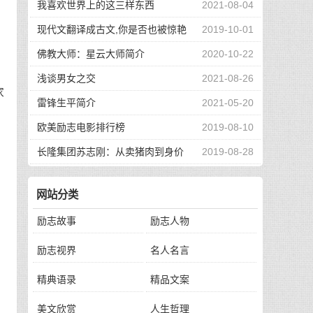
我喜欢世界上的这三样东西
2021-08-04
现代文翻译成古文,你是否也被惊艳
2019-10-01
左
到了
佛教大师：星云大师简介
2020-10-22
浅谈男女之交
2021-08-26
家
雷锋生平简介
2021-05-20
欧美励志电影排行榜
2019-08-10
长隆集团苏志刚：从卖猪肉到身价
2019-08-28
130亿，他的秘诀是？
网站分类
励志故事
励志人物
励志视界
名人名言
精典语录
精品文案
美文欣赏
人生哲理