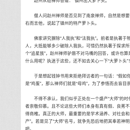
赵州从稔禅师答道：“镇州出大萝卜头。”
僧人问赵州禅师是否见到了南泉禅师，自然是想要得
右而言他，说起了镇州的特产萝卜头。
佛家讲究摒除“人我执”和“法我执”。前者是执著于
人，大抵能够多少破除人我执，可惜仍然执著于探求所
个“追星族”，赵州禅师驴唇不对马嘴的回答，或许也
什么用呢？执迷于这些，还不如去关心一下“大萝卜头”
于是想起钱钟书用来拒绝拜访者的一句话：“假如你
是“鸡蛋”，那么禅师们就是“母鸡”，为了参悟而去盲
不得不承认，我们似乎正处在一个盛产“大师”的时
者崇敬仰慕。且不论这些大师们本身有真有假、良莠不
得商榷。真正的大师，最重要的是学术涵养、对社会和
产”。若是见了“大师”名号，就争先恐后地把其奉若神
吧。