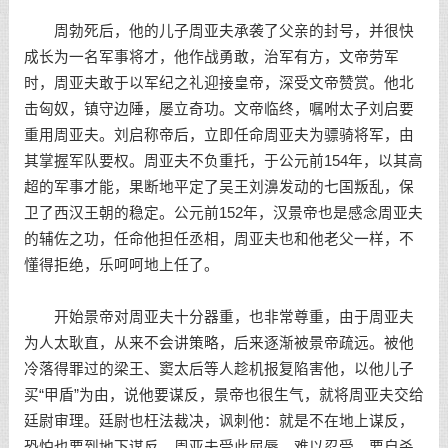
周勃死后，他的儿子周亚夫承袭了父亲的封号，并很快
成长为一名军事将才，他作战勇敢，治军有方，文帝劳军
时，周亚夫敢于以军纪之礼迎接皇帝，深受文帝赞赏。他北
击匈奴，镇守边陲，屡立奇功。文帝临终，嘱咐太子刘启要
重用周亚夫。刘启称帝后，立即任命周亚夫为骠骑将军，由
其掌握军队要权。周亚夫不负重托，于公元前154年，以其高
超的军事才能，果断地平定了吴王刘濞发动的七国叛乱，保
卫了西汉王朝的稳定。公元前152年，汉景帝也是感念周亚夫
的辅佐之功，任命他担任丞相，周亚夫也和他老父一样，不
懂得拒绝，乐呵呵地上任了。
开始景帝对周亚夫十分器重，也非常尊重，由于周亚夫
为人太耿直，从来不会讲策略，后来逐渐被景帝疏远。被他
冷落得罪过的梁王、窦太后等人趁机报复陷害他，以他儿子
买“甲盾”为由，说他要谋反，景帝也很生气，就将周亚夫交给
廷尉审理。廷尉也枉法裁决，讽刺他：就是不在地上谋反，
恐怕也要到地下谋反。周亚夫受此屈辱，难以忍受，要自杀