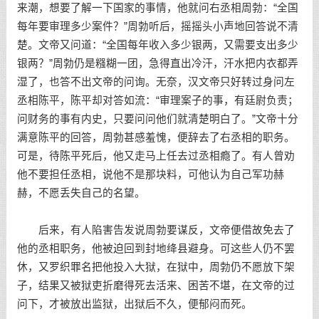
来潮，想要了解一下国家的事情，他就问右丞相周勃：“全国
每年要审理多少案件？”周勃听后，摇摇头小声地回答说不清
楚。文帝又问道：“全国每年收入多少银两，又需要支出多少
银两？”周勃仍是糨糊一团，急得直出冷汗，汗水把内衣都弄
湿了，也答不出文帝的问询。无奈，汉文帝只好转过身问左
丞相陈平，陈平却对答如流：“审理案子的事，有廷尉负责；
问财务的事有内史，只要问问他们就清楚明白了。”文帝十分
满意陈平的回答，周勃甚感羞愧，便辞去了右丞相的职务。
可是，待陈平死后，他又走马上任去过丞相瘾了。有人曾劝
他不要担任丞相，说他不是那块料，可他认为自己军功赫
赫，不愿丢失自己的名望。
后来，有人陷害告发说周勃要谋反，文帝便借故免去了
他的丞相职务，他被迫回到封地绛县避身。可这些人仍不罢
休，又罗织罪名把他投入大狱，在狱中，周勃仍不愿放下架
子，结果又被狱吏折磨得死去活来、困苦不堪，在文帝的过
问下，才被放出监狱，出狱后不久，便郁闷而死。