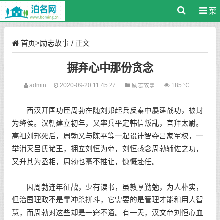
菜
单
首页
>
励志故事
/ 正文
摒弃心中那份贪念
admin
2020-09-20 11:45:27
励志故事
185 ℃
西汉开国功臣周勃在随刘邦起兵反秦中屡建战功，被封
为绛侯。汉朝建立初年，又率兵平定韩信叛乱，官拜太尉。
高祖刘邦死后，周勃又与陈平等一起设计智夺吕家军权，一
举消灭吕氏诸王，拥立刘恒为帝，刘恒感念周勃辅佐之功，
又升其为丞相，周勃也毫不推让，慷慨赴任。
因周勃连年征战，少有读书，虽敦厚勤勉，为人朴实，
但治国理政不是靠冲杀拼斗，它需要的是管理才能和用人智
慧，而周勃对这些却是一窍不通。有一天，汉文帝刘恒心血