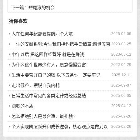
下一篇：
短尾猴的机会
猜你喜欢
人在任何年纪都要提防四个大坑
2025-02-06
一生的安慰系列:今生我们相约携手爱情篇:前世五百
2023-03-25
次的回眸才换来今生的相遇
中年以后 把这四样经营好 就是在赚钱
2023-03-12
为什么这个世界少有人，愿意慢慢变富！
2022-04-29
生活中要管好自己的嘴,以下五条你一定要牢记
2025-12-11
走出低谷，摆脱自我内耗
2025-09-07
日常生活中常见的各类定律或经验总结
2025-06-05
赚钱的本质
2025-04-12
怎么拒绝别人是最合适、最礼貌?
2025-02-26
个人实现阶层跃升和成长逆袭，核心观点是做到以
2025-02-26
下八件事