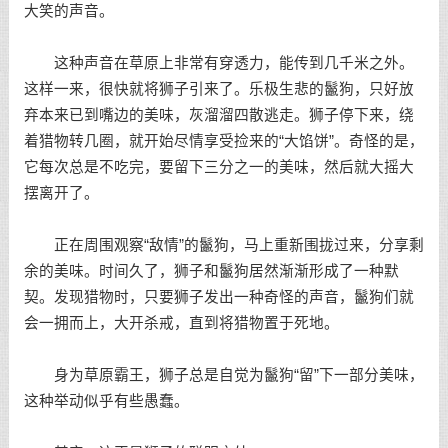
大笑的声音。
这种声音在草原上非常有穿透力，能传到几千米之外。
这样一来，很快就将狮子引来了。乐极生悲的鬣狗，只好放
弃本来已到嘴边的美味，灰溜溜四散逃走。狮子停下来，绕
着猎物转几圈，就开始尽情享受捡来的“大馅饼”。奇怪的是，
它每次总是不吃完，要留下三分之一的美味，然后就大摇大
摆离开了。
正在周围观察“敌情”的鬣狗，马上重新围拢过来，分享剩
余的美味。时间久了，狮子和鬣狗居然渐渐形成了一种默
契。发现猎物时，只要狮子发出一种奇怪的声音，鬣狗们就
会一拥而上，大开杀戒，直到将猎物置于死地。
身为草原霸王，狮子总是自觉为鬣狗“留”下一部分美味，
这种举动似乎有些愚蠢。