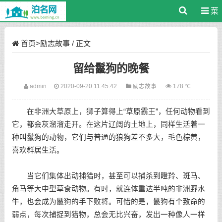
菜
单
首页
>
励志故事
/ 正文
留给鬣狗的晚餐
admin
2020-09-20 11:45:42
励志故事
178 ℃
在非洲大草原上，狮子算得上“草原霸王”，任何动物看到
它，都会灰溜溜走开。在这片辽阔的土地上，同样生活着一
种叫鬣狗的动物，它们与普通的狼狗差不多大，毛色棕黄，
喜欢群居生活。
当它们集体出动捕猎时，甚至可以捕杀到瞪羚、斑马、
角马等大中型草食动物。有时，就连体重达半吨的非洲野水
牛，也会成为鬣狗的手下败将。可惜的是，鬣狗有个致命的
弱点，每次捕捉到猎物，总会无比兴奋，发出一种像人一样