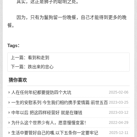
其实，这正是狮子的聪明之处。
因为，只有为鬣狗留一份晚餐，自己才能得到更多的晚
餐。
Tags：
上一篇：
看到和走到
下一篇：
跌出来的忠心
猜你喜欢
人在任何年纪都要提防四个大坑
2025-02-06
一生的安慰系列:今生我们相约携手爱情篇:前世五百
2023-03-25
次的回眸才换来今生的相遇
中年以后 把这四样经营好 就是在赚钱
2023-03-12
为什么这个世界少有人，愿意慢慢变富！
2022-04-29
生活中要管好自己的嘴,以下五条你一定要牢记
2025-12-11