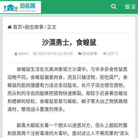
菜
单
首页
>
励志故事
/ 正文
沙漠勇士，食蝗鼠
admin
2020-09-20 12:45:40
励志故事
220 ℃
食蝗鼠生活在北美洲索诺兰沙漠中。与许多杂食性鼠类
动物不同，食蝗鼠偏爱肉食，而且只捕活物，拒吃腐尸。食
蝗鼠的肌肉强健有力适合发动猛攻，长爪子适合按住猎物，
而尖利的牙齿则能够把猎物快速撕裂。相较于近身袭击蝗虫
和蟋蟀的轻松，食蝗鼠若是与蜈蚣、蝎子等大凶之物狭路相
逢时，整场战斗要激烈得多。
剧毒大蜈蚣长着一个假头以迷惑对方，但头上翘起的螯
刺就是两个注射毒液的大毒针。面对这让人不寒而栗的“双头