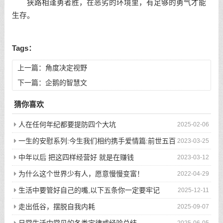
狭路相逢勇者胜，在恶劣的环境里，有足够的勇气才能
生存。
Tags：
上一篇：
角度决定视野
下一篇：
企鹅的智慧文
猜你喜欢
人在任何年纪都要提防四个大坑
2025-02-06
一生的安慰系列:今生我们相约携手爱情篇:前世五百
2023-03-25
次的回眸才换来今生的相遇
中年以后 把这四样经营好 就是在赚钱
2023-03-12
为什么这个世界少有人，愿意慢慢变富！
2022-04-29
生活中要管好自己的嘴,以下五条你一定要牢记
2025-12-11
走出低谷，摆脱自我内耗
2025-09-07