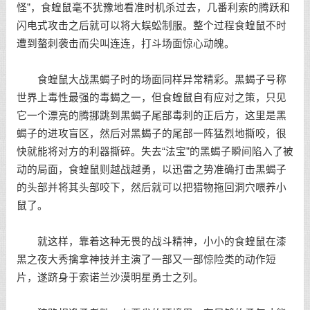
怪”，食蝗鼠毫不犹豫地看准时机杀过去，几番利索的腾跃和
闪电式攻击之后就可以将大蜈蚣制服。整个过程食蝗鼠不时
遭到螯刺袭击而尖叫连连，打斗场面惊心动魄。
食蝗鼠大战黑蝎子时的场面同样异常精彩。黑蝎子号称
世界上毒性最强的毒蝎之一，但食蝗鼠自有应对之策，只见
它一个漂亮的腾挪跳到黑蝎子尾部毒刺的正后方，这里是黑
蝎子的进攻盲区，然后对黑蝎子的尾部一阵猛烈地撕咬，很
快就能将对方的利器撕碎。失去“法宝”的黑蝎子瞬间陷入了被
动的局面，食蝗鼠则越战越勇，以迅雷之势准确打击黑蝎子
的头部并将其头部咬下，然后就可以把猎物拖回洞穴喂养小
鼠了。
就这样，靠着这种无畏的战斗精神，小小的食蝗鼠在漆
黑之夜大秀擒拿神技并主演了一部又一部惊险类的动作短
片，遂跻身于索诺兰沙漠明星勇士之列。