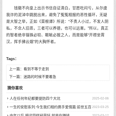
钱徽不向皇上出示书信自证清白，甘愿吃闷亏，从尔虞
我诈的泥淖中跳脱出来，避免了冤冤相报的恶性循环，无疑
是大智之举，正如《菜根谭》所说：“不责人小过，不发人阴
私，不念人旧恶，三者可以养德，也可以远害。”所以，真正
的智者绝非锱铢必较、睚眦必报之人，而是能够“开襟坐霄
汉，挥手拂云烟”的大胸怀者。
Tags：
上一篇：
看到不等于走到
下一篇：
迷路的时候不要着急
猜你喜欢
人在任何年纪都要提防四个大坑
2025-02-06
一生的安慰系列:今生我们相约携手爱情篇:前世五百
2023-03-25
次的回眸才换来今生的相遇
中年以后 把这四样经营好 就是在赚钱
2023-03-12