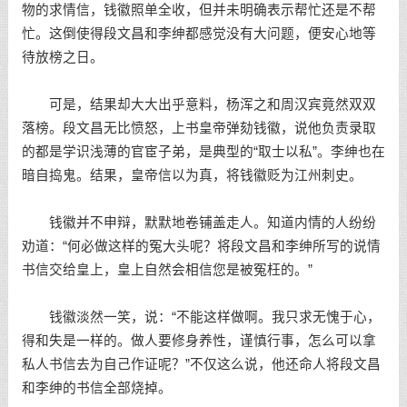
物的求情信，钱徽照单全收，但并未明确表示帮忙还是不帮
忙。这倒使得段文昌和李绅都感觉没有大问题，便安心地等
待放榜之日。
可是，结果却大大出乎意料，杨浑之和周汉宾竟然双双
落榜。段文昌无比愤怒，上书皇帝弹劾钱徽，说他负责录取
的都是学识浅薄的官宦子弟，是典型的“取士以私”。李绅也在
暗自捣鬼。结果，皇帝信以为真，将钱徽贬为江州刺史。
钱徽并不申辩，默默地卷铺盖走人。知道内情的人纷纷
劝道：“何必做这样的冤大头呢？将段文昌和李绅所写的说情
书信交给皇上，皇上自然会相信您是被冤枉的。”
钱徽淡然一笑，说：“不能这样做啊。我只求无愧于心，
得和失是一样的。做人要修身养性，谨慎行事，怎么可以拿
私人书信去为自己作证呢？”不仅这么说，他还命人将段文昌
和李绅的书信全部烧掉。