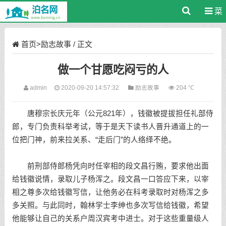
菜
单
首页
>
励志故事
/ 正文
做一个甘愿吃闷亏的人
admin
2020-09-20 14:57:32
励志故事
204 ℃
唐穆宗长庆元年（公元821年），钱徽被提拔担任礼部侍
郎，专门负责科举考试，等于是天下读书人晋升通道上的一
位把门神，前来拉关系、“走后门”的人络绎不绝。
前刑部侍郎杨凭向时任宰相的段文昌行贿，要求他出面
给钱徽说情，录取儿子杨浑之。段文昌一口答应下来，以宰
相之尊多次给钱徽写信，让他务必在科考录取时对杨浑之多
多关照。与此同时，翰林学士李绅也多次写信给钱徽，希望
他能够让自己的关系户周汉宾考中进士。对于这些重量级人