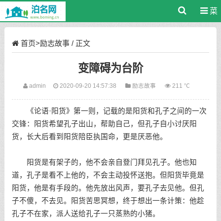
菜
单
首页
>
励志故事
/ 正文
变障碍为台阶
admin
2020-09-20 14:57:38
励志故事
211 ℃
《论语·阳货》第一则，记载的是阳货和孔子之间的一次
交锋：阳货希望孔子出山，帮助自己，但孔子自小讨厌阳
货，长大后看到阳货陪臣执国命，更是厌恶他。
阳货是有架子的，他不会亲自登门拜见孔子。他也知
道，孔子是看不上他的，不会主动投怀送抱。但阳货毕竟是
阳货，他是有手段的。他先放出风声，要孔子去见他。但孔
子不傻，不去见。阳货苦思冥想，终于想出一条计策：他趁
孔子不在家，派人送给孔子一只蒸熟的小猪。