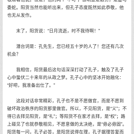
委蛇。阳货当然也能听出来，但孔子态度既然如此恭敬，他
也无从发作。
末了，阳货说：“日月流逝，时不我待啊！”
潜台词是：孔先生，您已经五十岁的人了！您还有几次
机会？
我相信，阳货最后这句话深深打动了孔子，触及了孔子
心中蛰伏二十来年的从政之梦。孔子心中的坚冰开始融化：
“好吧，我准备出仕了。”
这段对话非常精彩，孔子也不是不愿做官，而是不愿到
破坏政治秩序的阳货那里做官。所以，不见阳货，是“义”；不
得已去拜见阳货，是“礼”；等阳货不在家才去拜，是“权”；路
上碰见了也就恭敬相见，不愿意做的太决绝，是“毋必毋固”。
阳货每一问，孔子必答，是阳货说得在理，孔子据理答复而