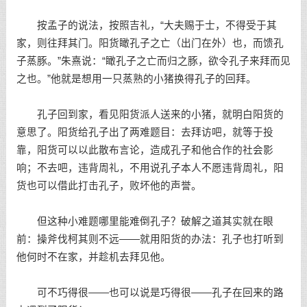
按孟子的说法，按照吉礼，“大夫赐于士，不得受于其
家，则往拜其门。阳货瞰孔子之亡（出门在外）也，而馈孔
子蒸豚。”朱熹说：“瞰孔子之亡而归之豚，欲令孔子来拜而见
之也。”他就是想用一只蒸熟的小猪换得孔子的回拜。
孔子回到家，看见阳货派人送来的小猪，就明白阳货的
意思了。阳货给孔子出了两难题目：去拜访吧，就等于投
靠，阳货可以以此散布言论，造成孔子和他合作的社会影
响；不去吧，违背周礼，不用说孔子本人不愿违背周礼，阳
货也可以借此打击孔子，败坏他的声誉。
但这种小难题哪里能难倒孔子？破解之道其实就在眼
前：操斧伐柯其则不远——就用阳货的办法：孔子也打听到
他何时不在家，并趁机去拜见他。
可不巧得很——也可以说是巧得很——孔子在回来的路