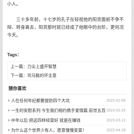
小人。
三十多年前，十七岁的孔子在轻视他的阳货面前不争不
辩、转身离去，阳货那时就已经成了他眼中的台阶，更何况
今天。
Tags：
上一篇：
刀尖上盛开智慧
下一篇：
司马懿的坏主意
猜你喜欢
人在任何年纪都要提防四个大坑
2025-02-06
一生的安慰系列:今生我们相约携手爱情篇:前世五百
2023-03-25
次的回眸才换来今生的相遇
中年以后 把这四样经营好 就是在赚钱
2023-03-12
为什么这个世界少有人，愿意慢慢变富！
2022-04-29