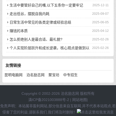
生活中要管好自己的嘴,以下五条你一定要牢记
2025-12-11
走出低谷，摆脱自我内耗
2025-09-07
日常生活中常见的各类定律或经验总结
2025-06-05
赚钱的本质
2025-04-12
怎么拒绝别人是最合适、最礼貌?
2025-02-26
个人实现阶层跃升和成长逆袭，核心观点是做到以
2025-02-26
下八件事
友情链接
昆明电脑网
泊名励志网
聚宝坊
中专招生
Copyright © 2002-2026 泊名励志网 版权所有
滇ICP备2021003888号-2
|
网站地图
|
免责声明：本站属非盈利网站,部分信息来自互联网,并不代表本站观点,若
侵害了您的利益,请联系我们,我们将及时删除！