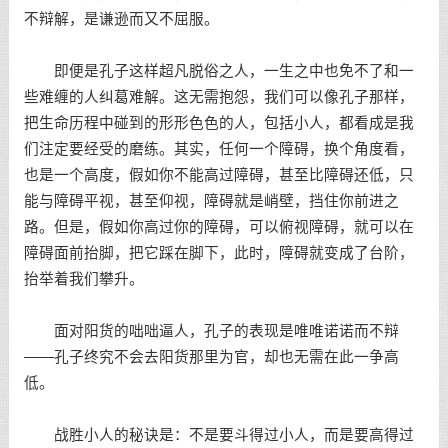
不辩解，是谦逊而又不屈服。
即便是孔子这样超凡脱俗之人，一生之中也免不了和一
些难缠的人纠葛难解。这无需抱怨，我们可以像孔子那样，
把生命历程中碰到的形形色色的人，包括小人，都看成是我
们注定要经受的磨练。其实，任何一个障碍，换个角度看，
也是一个高度，假如你不能高过障碍，甚至比障碍还低，只
能与障碍平视，甚至仰视，障碍就是峭壁，挡住你前进之
路。但是，假如你高过你的障碍，可以俯视障碍，就可以在
障碍面前抬脚，把它踩在脚下，此时，障碍就变成了台阶，
抬举着我们攀升。
面对阳货的咄咄逼人，孔子的表现是唯唯诺诺而不辩
——孔子终究不会去阳货那里为官，却也无需在此一争高
低。
战胜小人的秘诀是：不是要斗得过小人，而是要高得过