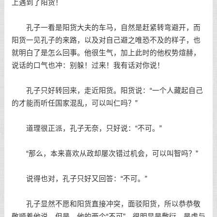
上遇到了阳货！
孔子一看是阳货大夫的车马，自然是赶紧转弯避开，而
阳货一见孔子的来路，以及对自己避之唯恐不及的样子，也
就明白了是怎么回事。他很生气，加上此时的他权势煊赫，
说话的口气也冲：别躲！过来！我有话对你说！
孔子只好转回来，走近阳货。阳货说：“一个人藏起自己
的才能而听任国家混乱，可以叫仁吗？”
道理很正派，孔子无奈，只好说：“不可。”
“那么，本来喜欢从政却屡次错过机会，可以叫智吗？”
说得也对，孔子只好又回答：“不可。”
孔子显然不愿和阳货直接冲突，面驳阳货，所以恭恭敬
敬顺着他说。但是，他的两个“不可”，很明显是敷衍，是虚与