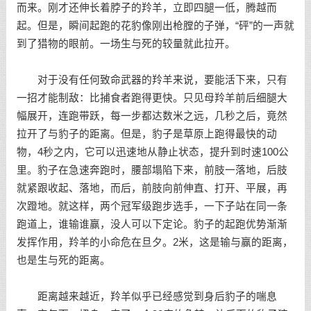
而来。刚才还伸长着脖子的羚羊，立即四腿一低，腾越而
起。但是，瞬间起跑的花豹像刚出枪膛的子弹，“砰”的一声就
到了猎物的眼前。一场生与死的较量就此拉开。
对于没有任何致命武器的羚羊来说，要能活下来，只有
一招才能制敌：比捕食者跑得更快。只见母羚羊前后细腿大
幅展开，连跑带跃，每一步都达数米之远，几秒之后，竟然
拉开了与豹子的距离。但是，豹子是草原上跑得最快的动
物，4秒之内，它可以迅速地从静止状态，提升到时速100公
里。豹子在急速奔跑时，腰部塌陷下来，前肢一落地，后肢
就紧跟收起、落地，而后，前肢向前伸直、打开、平展，再
次蹬地。就这样，两个冠军级跑步选手，一下子站在同一条
跑道上，谁输谁赢，没人可以下定论。豹子的起跑优势渐渐
发挥作用，羚羊的小命危在旦夕。2米，这是输与赢的距离，
也是生与死的距离。
距离越来越近，羚羊似乎已经感觉到身后豹子的喘息