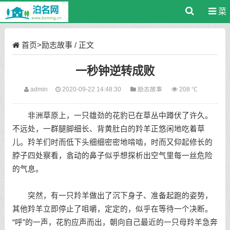
菜
单
首页
>
励志故事
/ 正文
一秒钟逆转成败
admin
2020-09-22 14:48:30
励志故事
208 ℃
非洲草原上，一只雄劲的花豹已在草丛中蹲伏了许久。
不远处，一群腿脚细长、背黄肚白的羚羊正悠闲地吃着草
儿。羚羊们时而低下头细细密密地啃啮，时而又仰起修长的
脖子四处察看，翕动的鼻子似乎想探析出空气里每一丝危险
的气息。
突然，有一只羚羊做出了沉下身子、准备起跑的姿势，
其他羚羊立即停止了咀嚼，定定的，似乎在等待一个决断。
“呼”的一声，花豹应声而出，朝向自己最近的一只母羚羊急奔