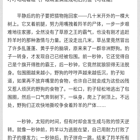
平静后的豹子要把猎物拖回家——几十米开外的一棵大
树上。它叉着前腿，努力用嘴拽着羚羊的尸体，一步一步艰
难地往家挪，全然没有了草原之王的霸气，也没有刚才追赶
羚羊时的那种激情与力量。还没走出几米，草丛里竟然冒出
了许多乱蓬蓬、黄乎乎的脑袋，原来来了一群非洲野狗。豹
子一转身，才发现自己已经被包围。前一秒钟，它还觉得自
己是个旗开得胜的霸王，后一秒钟，它竟然就狼狈得无法脱
身。包围圈越来越小，野狗的哼哼声越来越低沉，豹子知
道，如果再不放弃嘴里的食物，也许自己就会成为这些凶残
又惹人烦厌的野狗的食物了。一松口，豹子轻松地逃出了包
围圈，然后一口气奔到树下，一纵身，爬上了树顶上。不远
处，野狗们正欢快地撕咬争食着羚羊的尸体……
一秒钟，太短的时间，但有时却会发生成与败的惊天逆
转。就像一秒钟前，羚羊以为逃脱在望，自己用耐力打败了
豹子的爆发力；一秒钟后，豹子拼命一跳，结束了羚羊所有