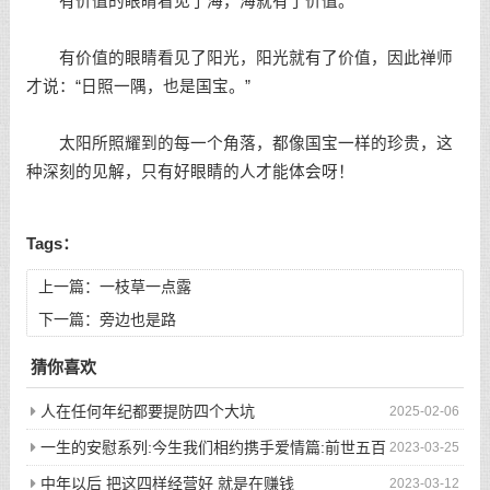
有价值的眼睛看见了海，海就有了价值。
有价值的眼睛看见了阳光，阳光就有了价值，因此禅师
才说：“日照一隅，也是国宝。”
太阳所照耀到的每一个角落，都像国宝一样的珍贵，这
种深刻的见解，只有好眼睛的人才能体会呀！
Tags：
上一篇：
一枝草一点露
下一篇：
旁边也是路
猜你喜欢
人在任何年纪都要提防四个大坑
2025-02-06
一生的安慰系列:今生我们相约携手爱情篇:前世五百
2023-03-25
次的回眸才换来今生的相遇
中年以后 把这四样经营好 就是在赚钱
2023-03-12