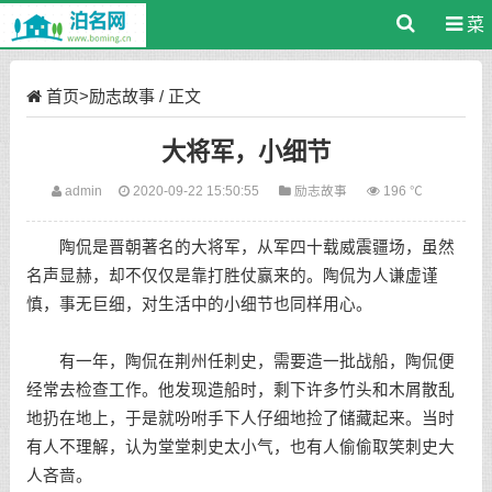
菜
单
首页
>
励志故事
/ 正文
大将军，小细节
admin
2020-09-22 15:50:55
励志故事
196 ℃
陶侃是晋朝著名的大将军，从军四十载威震疆场，虽然
名声显赫，却不仅仅是靠打胜仗赢来的。陶侃为人谦虚谨
慎，事无巨细，对生活中的小细节也同样用心。
有一年，陶侃在荆州任刺史，需要造一批战船，陶侃便
经常去检查工作。他发现造船时，剩下许多竹头和木屑散乱
地扔在地上，于是就吩咐手下人仔细地捡了储藏起来。当时
有人不理解，认为堂堂刺史太小气，也有人偷偷取笑刺史大
人吝啬。