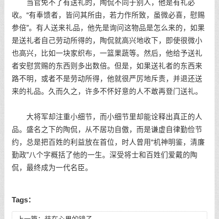
当官免不了有送礼的，陶侃不同于别人，他是有礼必
收。“有奉馈者，皆问其所由，若力作所致，虽微必喜，慰赐
参倍”。有人送来礼品，他先是询问这物品是怎么来的，如果
是送礼者自己劳动所得的，陶侃就高兴地收下，即使很微小
也高兴，比如一块家织布，一篮果蔬等。然后，他给予送礼
者安慰赏赐的东西则多出数倍。但是，如果送礼者的东西来
路不明，或者不是劳动所得，他就很严厉地斥责，并退还送
来的礼品。久而久之，许多不怀好意的人不敢再登门送礼。
大将军却注重小细节，而小细节里却能诠释出真正的人
品。盛名之下的陶侃，从不居功自傲，而是谦虚自律勤俭节
约，总是把百姓的利益放在首位，时人曾用“机神明鉴，清廉
勤政”八个字概括了他的一生。深受将士和百姓们爱戴的陶
侃，最终成为一代名臣。
Tags：