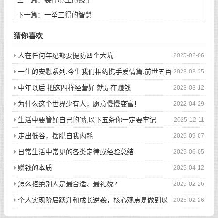
上一篇：
装在心里的镜子
下一篇：
一举三得的智慧
猜你喜欢
人在任何年纪都要提防四个大坑
2025-02-06
一生的安慰系列:今生我们相约携手爱情篇:前世五百
2023-03-25
次的回眸才换来今生的相遇
中年以后 把这四样经营好 就是在赚钱
2023-03-12
为什么这个世界少有人，愿意慢慢变富！
2022-04-29
生活中要管好自己的嘴,以下五条你一定要牢记
2025-12-11
走出低谷，摆脱自我内耗
2025-09-07
日常生活中常见的各类定律或经验总结
2025-06-05
赚钱的本质
2025-04-12
怎么拒绝别人是最合适、最礼貌?
2025-02-26
个人实现阶层跃升和成长逆袭，核心观点是做到以
2025-02-26
下八件事