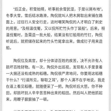
“后正会，积雪始晴，听事前余雪犹湿，于是以屑布地”。
冬季大雪，雪后结冰路滑，陶侃就叫人把木屑取出来铺在路
面上，过往行人安全行走，这时嘲笑陶侃的人才明白了刺史
的用意。“及桓温伐蜀，又以侃所贮竹头作丁装船”。后来，桓
温伐蜀时，急需造一批大船，结果没有钉船用的竹钉，陶侃
听说后，就把储存起来的竹头竹尾拿出来，做成钉子用来造
船。
陶侃位及高官，却十分体谅百姓的疾苦，决不允许有人
损坏百姓财物。有一次，陶侃外出巡视，发现有人手里拿着
一大捆还没有成熟的稻穗。陶侃很严肃地问，你要用这稻穗
干什么？“行道所见，聊取之耳”，那个人满不在乎地说，我走
在道上看见稻穗，就随便采了一把。陶侃听后大怒，你不种
田，却损坏别人辛辛苦苦种出来的稻田。然后叫人把他抓起
来，用鞭子狠狠抽了一顿。