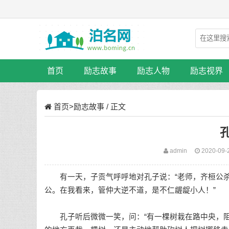
首页
励志故事
励志人物
励志视界
首页
>
励志故事
/ 正文
admin
2020-09-
有一天，子贡气呼呼地对孔子说：“老师，齐桓公杀
公。在我看来，管仲大逆不道，是不仁龌龊小人！”
孔子听后微微一笑，问：“有一棵树栽在路中央，阻