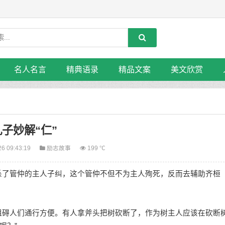
名人名言
精典语录
精品文案
美文欣赏
孔子妙解“仁”
26 09:43:19
励志故事
199 ℃
了管仲的主人子纠，这个管仲不但不为主人殉死，反而去辅助齐桓
碍人们通行方便。有人拿斧头把树砍断了，作为树主人应该在砍断