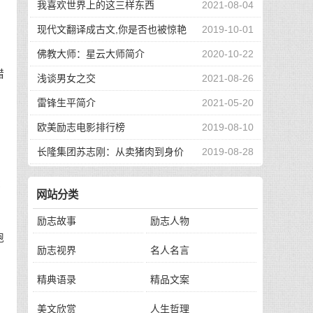
我喜欢世界上的这三样东西
2021-08-04
现代文翻译成古文,你是否也被惊艳
2019-10-01
到了
佛教大师：星云大师简介
2020-10-22
错
浅谈男女之交
2021-08-26
雷锋生平简介
2021-05-20
欧美励志电影排行榜
2019-08-10
长隆集团苏志刚：从卖猪肉到身价
2019-08-28
130亿，他的秘诀是？
没
网站分类
励志故事
励志人物
饱
励志视界
名人名言
精典语录
精品文案
美文欣赏
人生哲理