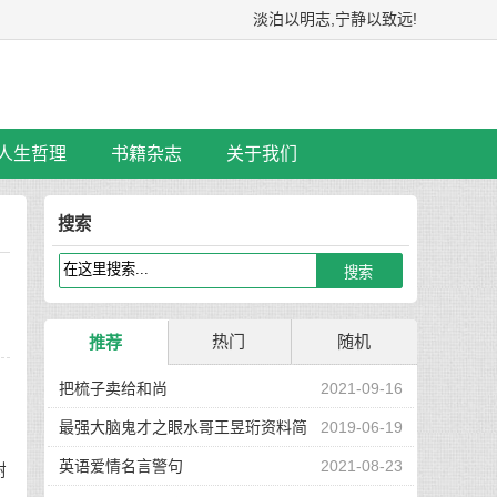
淡泊以明志,宁静以致远!
人生哲理
书籍杂志
关于我们
搜索
热门
随机
推荐
把梳子卖给和尚
2021-09-16
最强大脑鬼才之眼水哥王昱珩资料简
2019-06-19
介
英语爱情名言警句
2021-08-23
树