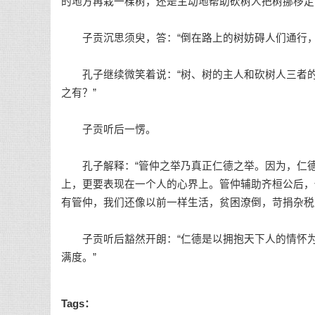
的地方再栽一棵树，还是主动地帮助砍树人把树挪移走
子贡沉思须臾，答：“倒在路上的树妨碍人们通行，
孔子继续微笑着说：“树、树的主人和砍树人三者的
之有？”
子贡听后一愣。
孔子解释：“管仲之举乃真正仁德之举。因为，仁德
上，更要表现在一个人的心界上。管仲辅助齐桓公后，
有管仲，我们还像以前一样生活，贫困潦倒，苛捐杂税
子贡听后豁然开朗：“仁德是以拥抱天下人的情怀为
满度。”
Tags：