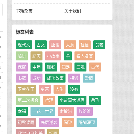
书籍杂志
关于我们
标签列表
6
现代文
古文
唐骏
大意
轻信
贪婪
5
陷阱
励志
小故事
伞
名人名言
2
保密
中年
赚钱
知足
三观
古代
9
1
书籍
成功
成功故事
相遇
爱情
7
玉兰花玉
变富
人生
没有
5
第二次机会
哲理
小故事大道理
岳飞
2
幸福
一花一世界
俞敏洪
败给谁
6
初秋读雨
底层逆袭
闹钟
醍醐灌顶
6
欣赏自己的美
烟雨