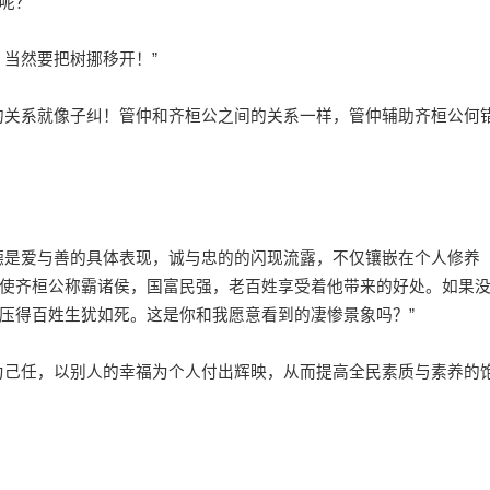
呢？”
当然要把树挪移开！”
关系就像子纠！管仲和齐桓公之间的关系一样，管仲辅助齐桓公何
是爱与善的具体表现，诚与忠的的闪现流露，不仅镶嵌在个人修养
使齐桓公称霸诸侯，国富民强，老百姓享受着他带来的好处。如果
压得百姓生犹如死。这是你和我愿意看到的凄惨景象吗？”
己任，以别人的幸福为个人付出辉映，从而提高全民素质与素养的